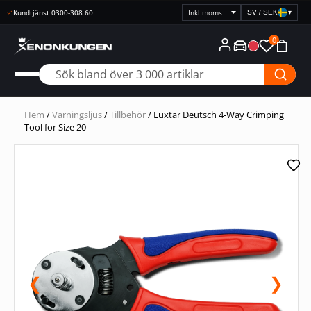
Kundtjänst 0300-308 60
SV / SEK
▾
Välj
prisvisning
0
Hem
/
Varningsljus
/
Tillbehör
/ Luxtar Deutsch 4-Way Crimping
Tool for Size 20
❮
❯