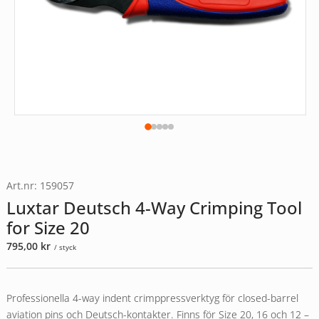
Art.nr: 159057
Luxtar Deutsch 4-Way Crimping Tool
for Size 20
795,00
kr
/ styck
Professionella 4-way indent crimppressverktyg för closed-barrel
aviation pins och Deutsch-kontakter. Finns för Size 20, 16 och 12 –