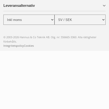
4-way indent, 8-impression crimpprofil
Leveransalternativ
Stabil metallkonstruktion
Ergonomiska blå och röda halkfria handtag
Kompakt design för verkstad och fältarbete
Den solida konstruktionen säkerställer jämn kraftöverföring
© 2003-2026 Hannus & Co Teknik AB. Org. nr: 556665-3360. Alla rättigheter
och lång livslängd.
förbehålls.
Integritetspolicy
Cookies
FAQ
Kan ett verktyg användas för alla storlekar?
Nej, varje modell är optimerad för en specifik kontaktstorlek
(Size 20, 16 eller 12).
Fungerar de för open barrel-terminaler?
Nej, dessa är avsedda för closed-barrel kontakter och
aviation pins.
Är detta lämpligt för DTP-system?