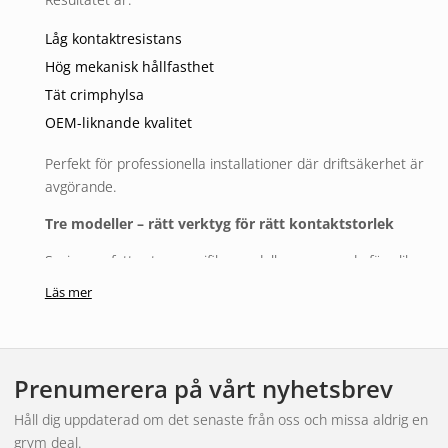
Låg kontaktresistans
Hög mekanisk hållfasthet
Tät crimphylsa
OEM-liknande kvalitet
Perfekt för professionella installationer där driftsäkerhet är
avgörande.
Tre modeller – rätt verktyg för rätt kontaktstorlek
Serien omfattar tre specifika modeller anpassade för olika
kontaktstorlekar och kabeldimensioner:
Läs mer
Modell 159057 – Size 20
Through-hole diameter: 2,7 mm
Prenumerera på vårt nyhetsbrev
Kabelarea: 0,05–0,5 mm²
AWG: 30–20
Håll dig uppdaterad om det senaste från oss och missa aldrig en
grym deal.
Typical contact size: Size 20