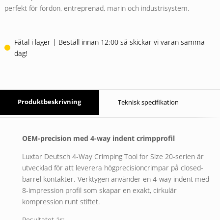
perfekt för fordon, entreprenad, marin och industrisystem.
Fåtal i lager | Beställ innan 12:00 så skickar vi varan samma
dag!
Produktbeskrivning
Teknisk specifikation
OEM-precision med 4-way indent crimpprofil
Luxtar Deutsch 4-Way Crimping Tool for Size 20-serien är
utvecklad för att leverera högprecisioncrimpar på closed-
barrel kontakter. Verktygen använder en 4-way indent med
8-impression profil som skapar en exakt, cirkulär
kompression runt stiftet.
Resultatet är: