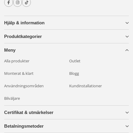
Avsedd för grövre kraftanslutningar som DTP-system och
högre strömbelastning.
Hjälp & information
Utvecklade för professionella applikationer
Produktkategorier
Dessa verktyg används brett inom:
Meny
Fordonsel (Deutsch DT / DTM / DTP-serier)
Marininstallationer
Alla produkter
Outlet
Motorcykel & motorsport
Monterat & klart
Blogg
Entreprenadmaskiner
Tunga maskiner och industri
Användningsområden
Kundinstallationer
De är särskilt lämpade för closed-barrel aviation pins där
Bilväljare
exakt krimpning är avgörande.
Certifikat & utmärkelser
Robust konstruktion och ergonomisk design
Varje verktyg är byggt för daglig användning med:
Betalningsmetoder