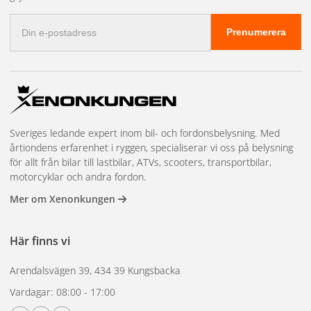
E-
Idealisk för finare signalkablar och mindre Deutsch-
Prenumerera
postadress
kontakter.
Modell 159056 – Size 16
Through-hole diameter: 3,5 mm
Kabelarea: 0,5–1,5 mm²
AWG: 20–16
Sveriges ledande expert inom bil- och fordonsbelysning. Med
årtiondens erfarenhet i ryggen, specialiserar vi oss på belysning
Typical contact size: Size 16
för allt från bilar till lastbilar, ATVs, scooters, transportbilar,
motorcyklar och andra fordon.
Passar standard DT- och DTM-applikationer inom fordon
och arbetsfordon.
Mer om Xenonkungen
Modell 159055 – Size 12
Här finns vi
Through-hole diameter: 5,0 mm
Kabelarea: 1,5–4,0 mm²
Arendalsvägen 39, 434 39 Kungsbacka
AWG: 16–12
Vardagar: 08:00 - 17:00
Typical contact size: Size 12