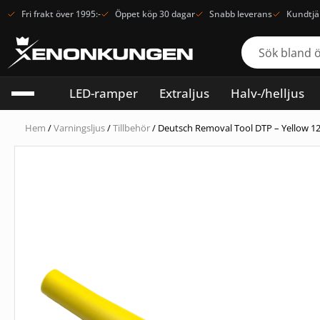
Fri frakt över 1995:-
Öppet köp 30 dagar
Snabb leverans
Kundtjä
LED-ramper
Extraljus
Halv-/helljus
Hem
/
Varningsljus
/
Tillbehör
/ Deutsch Removal Tool DTP – Yellow 12