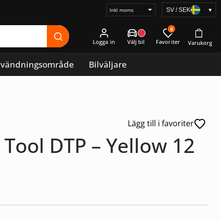
SV / SEK
▾
Välj
prisvisning
0
Logga in
vändningsområde
Bilväljare
Lägg till i favoriter
Tool DTP – Yellow 12