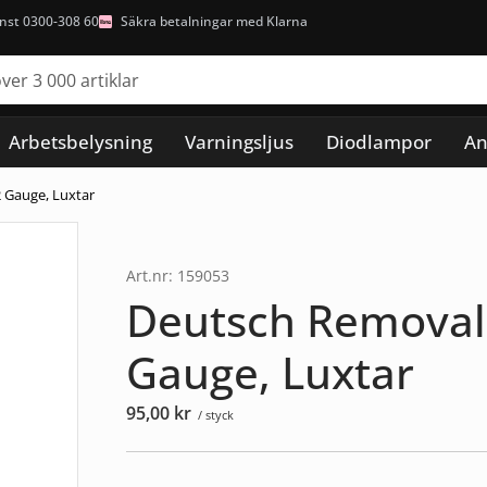
nst 0300-308 60
Säkra betalningar med Klarna
Arbetsbelysning
Varningsljus
Diodlampor
An
 Gauge, Luxtar
Art.nr: 159053
Deutsch Removal 
Gauge, Luxtar
95,00
kr
/ styck