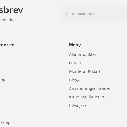
sbrev
E-
postadress
grym deal.
gul färg för enkel identifiering i
a grepp och den smala spetsen är
 utan att deformera dem.
gorier
Meny
Alla produkter
us, reläkablage, arbetsbelysning och andra
Outlet
Monterat & klart
ing
Blogg
Användningsområden
Kundinstallationer
r Deutsch-kontakter utan att skada
Bilväljare
r/Släp