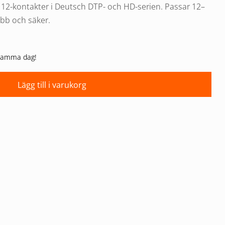
e 12-kontakter i Deutsch DTP- och HD-serien. Passar 12–
bb och säker.
n samma dag!
Lägg till i varukorg