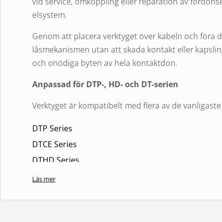
vid service, omkoppling eller reparation av fordonse
elsystem.
Genom att placera verktyget över kabeln och föra d
låsmekanismen utan att skada kontakt eller kapsling
och onödiga byten av hela kontaktdon.
Anpassad för DTP-, HD- och DT-serien
Verktyget är kompatibelt med flera av de vanligaste
DTP Series
DTCE Series
DTHD Series
HD10 Series
Läs mer
HD30 Series
Avsett för
size 12-kontakter
och fungerar med leda