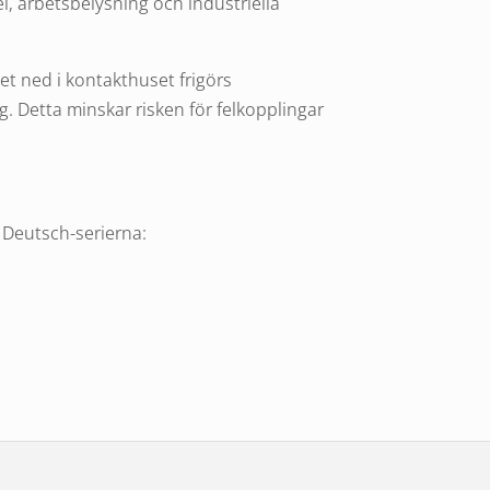
l, arbetsbelysning och industriella
et ned i kontakthuset frigörs
. Detta minskar risken för felkopplingar
 Deutsch-serierna:
rstorlekar
12–14 AWG
(ca 2,5–4,0 mm²