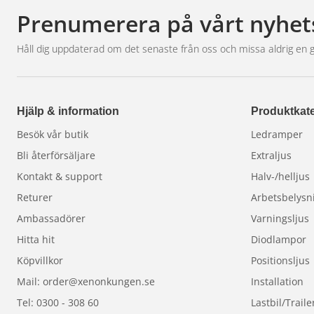
beroende på kabeltyp).
Prenumerera på vårt nyhet
Praktisk och slitstark konstruktion
Håll dig uppdaterad om det senaste från oss och missa aldrig en 
Removal tool är tillverkad i slitstark plast med tydlig 
verktygslådan. Den plana handtagsdesignen ger br
utformad för att exakt frigöra kontaktens låsflikar
Hjälp & information
Produktkate
Besök vår butik
Ledramper
Ett måste för installatörer som arbetar med extralj
applikationer med Deutsch-kontakter.
Bli återförsäljare
Extraljus
Kontakt & support
Halv-/helljus
FAQ
Returer
Arbetsbelysn
Vad används verktyget till?
Ambassadörer
Varningsljus
Hitta hit
Diodlampor
Det används för att lossa size 12-stift och hylsor u
Köpvillkor
Positionsljus
kontakthuset.
Mail: order@xenonkungen.se
Installation
Passar det alla Deutsch-kontakter?
Tel: 0300 - 308 60
Lastbil/Traile