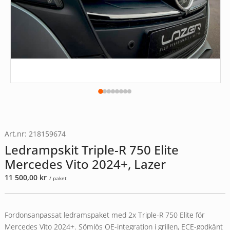
Art.nr: 218159674
Ledrampskit Triple-R 750 Elite
Mercedes Vito 2024+, Lazer
11 500,00
kr
/ paket
Fordonsanpassat ledramspaket med 2x Triple-R 750 Elite för
Mercedes Vito 2024+. Sömlös OE-integration i grillen, ECE-godkänt