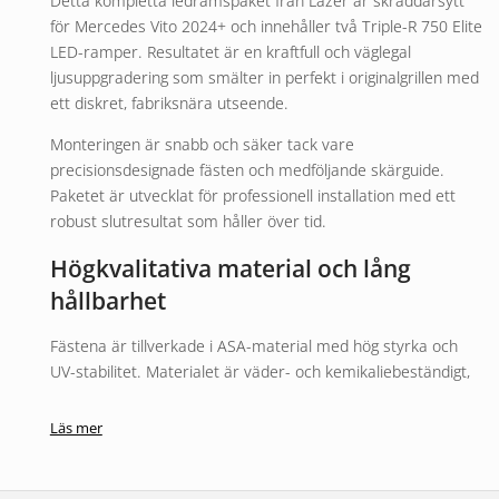
Detta kompletta ledramspaket från Lazer är skräddarsytt
för Mercedes Vito 2024+ och innehåller två Triple-R 750 Elite
LED-ramper. Resultatet är en kraftfull och väglegal
ljusuppgradering som smälter in perfekt i originalgrillen med
ett diskret, fabriksnära utseende.
Monteringen är snabb och säker tack vare
precisionsdesignade fästen och medföljande skärguide.
Paketet är utvecklat för professionell installation med ett
robust slutresultat som håller över tid.
Högkvalitativa material och lång
hållbarhet
Fästena är tillverkade i ASA-material med hög styrka och
UV-stabilitet. Materialet är väder- och kemikaliebeständigt,
vilket säkerställer att installationen behåller både passform
och finish år efter år – även i nordiskt klimat.
Läs mer
Produkten är helt ECE-godkänd för användning på väg och
omfattas av Lazers generösa 5-årsgaranti. Designad och