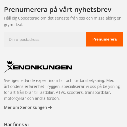
tillverkad i Storbritannien.
Prenumerera på vårt nyhetsbrev
Kompatibilitet och viktig information
Håll dig uppdaterad om det senaste från oss och missa aldrig en
grym deal.
Paketet är specifikt anpassat för Mercedes Vito (2024+).
E-
Observera att fordon med xenon- eller LED-strålkastare
Prenumerera
postadress
som standard kan sakna traditionell 12V helljussignal. I
dessa fall krävs Lazer CAN Interface för korrekt installation.
Systemet är kompatibelt med Triple-R 750 i följande
utföranden:
Standard
Sveriges ledande expert inom bil- och fordonsbelysning. Med
årtiondens erfarenhet i ryggen, specialiserar vi oss på belysning
Wide
för allt från bilar till lastbilar, ATVs, scooters, transportbilar,
motorcyklar och andra fordon.
Beacon
Mer om Xenonkungen
Elite
Detta ingår i paketet
Här finns vi