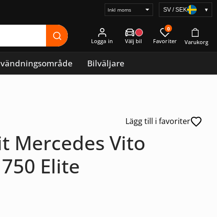
SV / SEK
▾
Välj
prisvisning
0
Logga in
vändningsområde
Bilväljare
Lägg till i favoriter
t Mercedes Vito
750 Elite