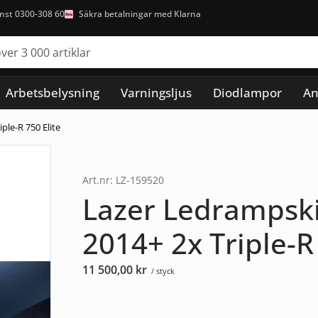
nst 0300-308 60
Säkra betalningar med Klarna
Arbetsbelysning
Varningsljus
Diodlampor
An
ple-R 750 Elite
Art.nr: LZ-159520
Lazer Ledrampski
2014+ 2x Triple-R 
11 500,00
kr
/ styck