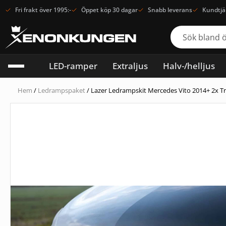
Fri frakt över 1995:-
Öppet köp 30 dagar
Snabb leverans
Kundtjä
LED-ramper
Extraljus
Halv-/helljus
Hem
/
Ledrampspaket
/ Lazer Ledrampskit Mercedes Vito 2014+ 2x Tri