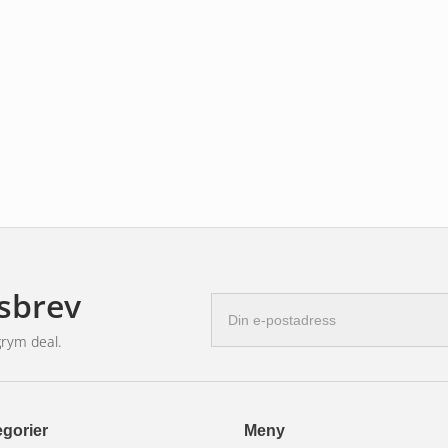
jänar. Med vårt Lazers ledrampskit får du
sbrev
E-
l.
postadress
grym deal.
gorier
Meny