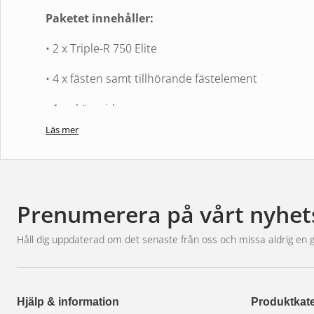
Paketet innehåller:
• 2 x Triple-R 750 Elite
• 4 x fästen samt tillhörande fästelement
• 1 x skärguide
Läs mer
• 1 x kopplingssats
• 1 x monteringsanvisning
Ge din Mercedes Vito den ljusuppgradering den fört
Prenumerera på vårt nyhet
överlägsen belysning och säker montering för din bi
Håll dig uppdaterad om det senaste från oss och missa aldrig en 
Hjälp & information
Produktkate