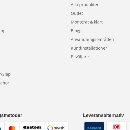
Alla produkter
Outlet
Monterat & klart
ing
Blogg
Användningsområden
Kundinstallationer
Bilväljare
r/Släp
behör
gsmetoder
Leveransalternativ