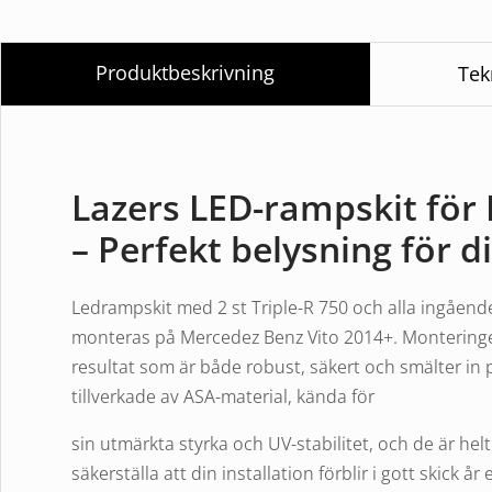
Produktbeskrivning
Tek
Lazers LED-rampskit för
– Perfekt belysning för d
Ledrampskit med 2 st Triple-R 750 och alla ingåen
monteras på Mercedez Benz Vito 2014+. Monteringe
resultat som är både robust, säkert och smälter in pe
tillverkade av ASA-material, kända för
sin utmärkta styrka och UV-stabilitet, och de är hel
säkerställa att din installation förblir i gott skick år e