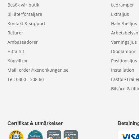
Besök vår butik
Ledramper
Bli återförsäljare
Extraljus
Kontakt & support
Halv-/helljus
Returer
Arbetsbelysn
Ambassadörer
Varningsljus
Hitta hit
Diodlampor
Köpvillkor
Positionsljus
Mail: order@xenonkungen.se
Installation
Tel: 0300 - 308 60
Lastbil/Traile
Bilvård & till
Certifikat & utmärkelser
Betalnin