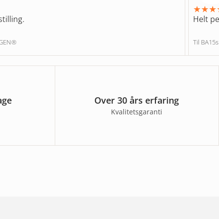
★
★
★
tilling.
Helt pe
NGEN®
Til BA15
age
Over 30 års erfaring
Kvalitetsgaranti