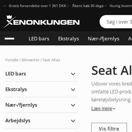
Gratis forsendelse over 1 361 DKK
Åbent køb 30 dage
Hurtig leveri
LED bars
Ekstralys
Nær-/fjernlys
A
Forside
/ Bilmærker / Seat Altea
Seat A
LED bars
Udvid
LED
Udover vores brede
bars
Ekstralys
omfatte LED-produk
Udvid
Ekstralys
køretøjsbelysning. 
Nær-/fjernlys
Udvid
Læs mere
Nær-/fjernlys
Arbejdslys
Udvid
Arbejdslys
Vis filtre