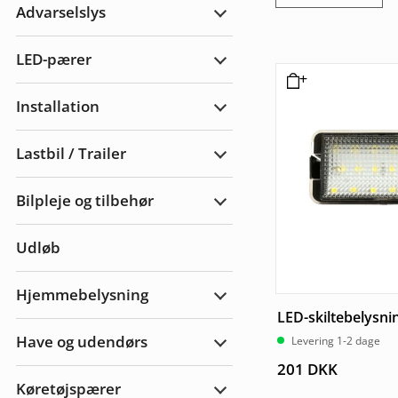
Advarselslys
Udvid
Advarselslys
LED-pærer
Udvid
LED-
pærer
Installation
Udvid
Installation
Lastbil / Trailer
Udvid
Lastbil
/
Bilpleje og tilbehør
Trailer
Udvid
bilpleje
og
Udløb
tilbehør
Hjemmebelysning
Udvid
LED-skiltebelysnin
Hjemmebelysning
Have og udendørs
Levering 1-2 dage
Udvid
Have
201
DKK
&
Køretøjspærer
Udendørs
Udvid