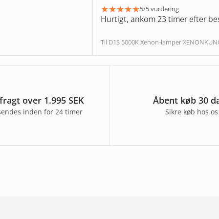
★
★
★
★
★
5/5 vurdering
Hurtigt, ankom 23 timer efter bes
Til D1S 5000K Xenon-lamper XENONKU
 fragt over 1.995 SEK
Åbent køb 30 d
sendes inden for 24 timer
Sikre køb hos os