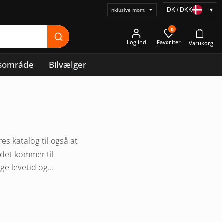
DK / DKK
▾
Vælg
prisvisning
0
Log ind
sområde
Bilvælger
es katalog til også at
 det kommer til
e levetid og...