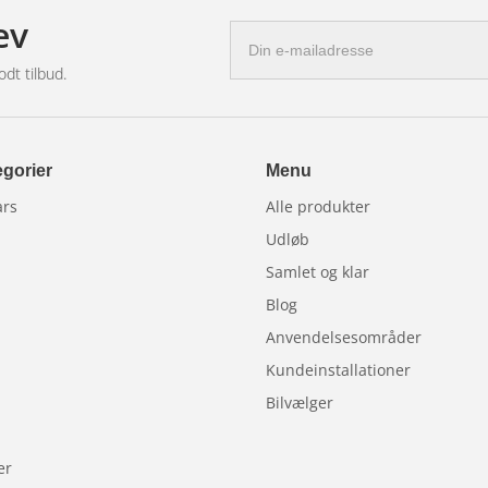
ev
E-
mail-
odt tilbud.
adresse
gorier
Menu
ars
Alle produkter
Udløb
Samlet og klar
Blog
Anvendelsesområder
Kundeinstallationer
Bilvælger
er