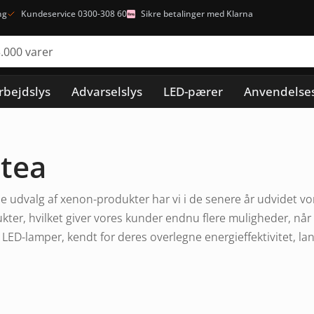
ng
Kundeservice 0300-308 60
Sikre betalinger med Klarna
rbejdslys
Advarselslys
LED-pærer
Anvendelse
ltea
 udvalg af xenon-produkter har vi i de senere år udvidet vor
ter, hvilket giver vores kunder endnu flere muligheder, når
LED-lamper, kendt for deres overlegne energieffektivitet, lang