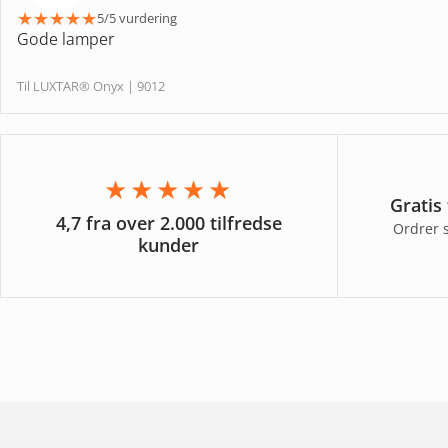
★
★
★
★
★
5/5 vurdering
Gode lamper
Til LUXTAR® Onyx | 9012
★★★★★
Gratis
4,7 fra over 2.000 tilfredse
Ordrer 
kunder