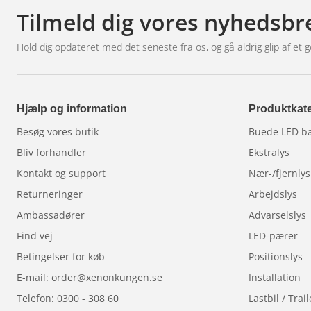
Tilmeld dig vores nyhedsbr
Hold dig opdateret med det seneste fra os, og gå aldrig glip af et g
Hjælp og information
Produktkate
Besøg vores butik
Buede LED b
Bliv forhandler
Ekstralys
Kontakt og support
Nær-/fjernlys
Returneringer
Arbejdslys
Ambassadører
Advarselslys
Find vej
LED-pærer
Betingelser for køb
Positionslys
E-mail: order@xenonkungen.se
Installation
Telefon: 0300 - 308 60
Lastbil / Trail