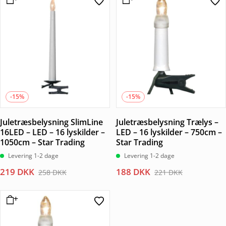
-15%
-15%
Juletræsbelysning SlimLine
Juletræsbelysning Trælys –
16LED – LED – 16 lyskilder –
LED – 16 lyskilder – 750cm –
1050cm – Star Trading
Star Trading
Levering 1-2 dage
Levering 1-2 dage
Den
Den
Den
Den
219
DKK
188
DKK
258
DKK
221
DKK
oprindelige
aktuelle
oprindelige
aktuelle
pris
pris
pris
pris
var:
er:
var:
er:
258 DKK.
219 DKK.
221 DKK.
188 DKK.