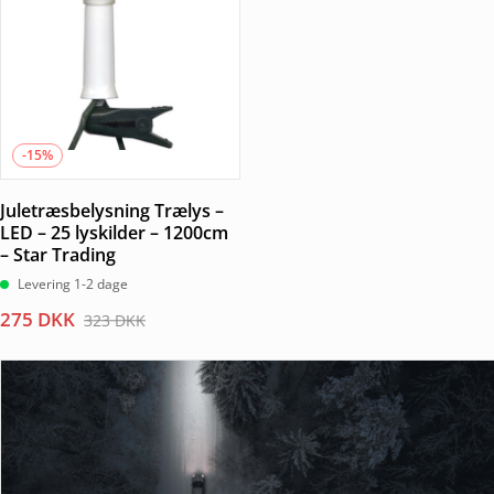
-15%
Juletræsbelysning Trælys –
LED – 25 lyskilder – 1200cm
– Star Trading
Levering 1-2 dage
Den
Den
275
DKK
323
DKK
oprindelige
aktuelle
pris
pris
var:
er:
323 DKK.
275 DKK.