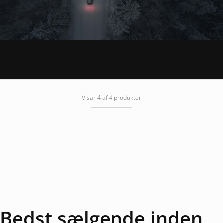
Visar 4 af 4 produkter
Bedst sælgende inden