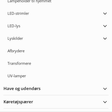
Lampeholder til hjemmet
LED-strimler
Udvi
LED-
strim
LED-lys
Udvi
LED-
lys
Lyskilder
Udvi
Lyski
Afbrydere
Transformere
UV-lamper
Have og udendørs
Udvi
Hav
&
Køretøjspærer
Uden
Udvi
Køre