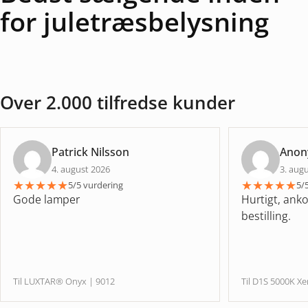
for juletræsbelysning
Over 2.000 tilfredse kunder
Patrick Nilsson
Ano
4. august 2026
3. aug
★
★
★
★
★
★
★
★
★
★
5/5 vurdering
5/
Gode lamper
Hurtigt, anko
bestilling.
Til LUXTAR® Onyx | 9012
Til D1S 5000K