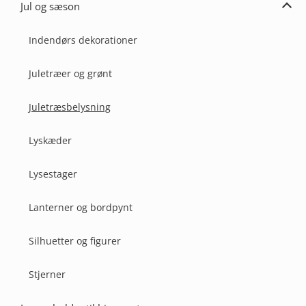
Jul og sæson
Udvi
Jul
og
Indendørs dekorationer
Sæs
Juletræer og grønt
Juletræsbelysning
Lyskæder
Lysestager
Lanterner og bordpynt
Silhuetter og figurer
Stjerner