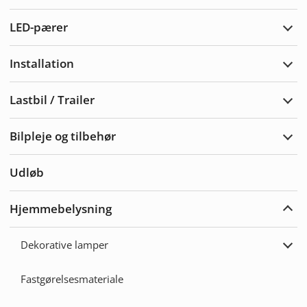
Adva
LED-pærer
Udvi
LED-
pære
Installation
Udvi
Insta
Lastbil / Trailer
Udvi
Lastb
/
Bilpleje og tilbehør
Trail
Udvi
bilpl
og
Udløb
tilbe
Hjemmebelysning
Udvi
Hjem
Dekorative lamper
Udvi
Deko
lamp
Fastgørelsesmateriale