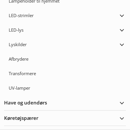
Lampeholder til hjemmet
LED-strimler
Udvi
LED-
strim
LED-lys
Udvi
LED-
lys
Lyskilder
Udvi
Lyski
Afbrydere
Transformere
UV-lamper
Have og udendørs
Udvi
Hav
&
Køretøjspærer
Uden
Udvi
Køre