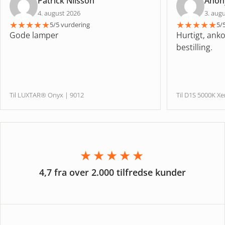
Patrick Nilsson
Ano
4. august 2026
3. aug
★
★
★
★
★
★
★
★
★
★
5/5 vurdering
5/
Gode lamper
Hurtigt, anko
bestilling.
Til LUXTAR® Onyx | 9012
Til D1S 5000K
★★★★★
4,7 fra over 2.000 tilfredse kunder