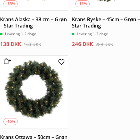
-15%
-15%
Krans Alaska – 38 cm – Grøn
Krans Byske – 45cm – Grøn –
– Star Trading
Star Trading
Levering 1-2 dage
Levering 1-2 dage
Den
Den
Den
Den
138
DKK
246
DKK
163
DKK
289
DKK
oprindelige
aktuelle
oprindelige
aktuelle
pris
pris
pris
pris
var:
er:
var:
er:
163 DKK.
138 DKK.
289 DKK.
246 DKK.
-15%
Krans Ottawa – 50cm – Grøn