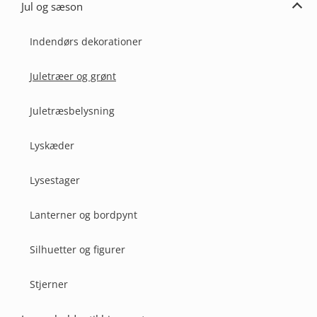
Jul og sæson
Udvi
Jul
og
Indendørs dekorationer
Sæs
Juletræer og grønt
Juletræsbelysning
Lyskæder
Lysestager
Lanterner og bordpynt
Silhuetter og figurer
Stjerner