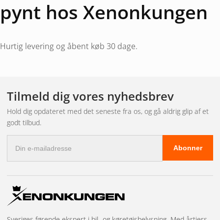
pynt hos Xenonkungen
Hurtig levering og åbent køb 30 dage.
Tilmeld dig vores nyhedsbrev
Hold dig opdateret med det seneste fra os, og gå aldrig glip af et
godt tilbud.
E-
Abonner
mail-
adresse
Sveriges førende ekspert i bil- og køretøjsbelysning. Med årtiers