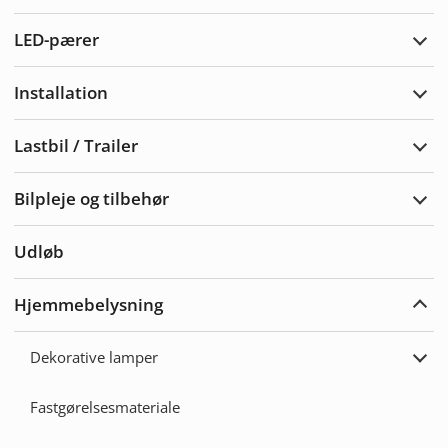
Adva
LED-pærer
Udvi
LED-
pære
Installation
Udvi
Insta
Lastbil / Trailer
Udvi
Lastb
/
Bilpleje og tilbehør
Trail
Udvi
bilpl
og
Udløb
tilbe
Hjemmebelysning
Udvi
Hjem
Dekorative lamper
Udvi
Deko
lamp
Fastgørelsesmateriale