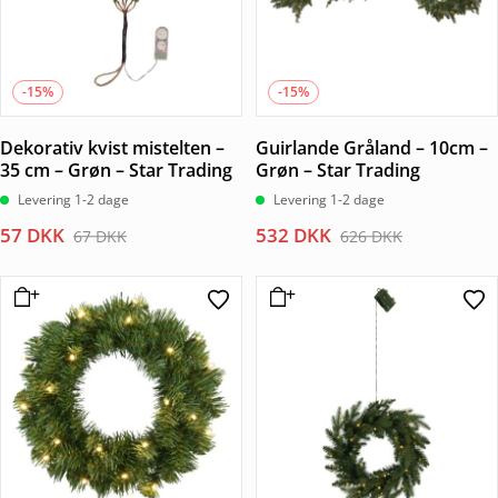
-15%
-15%
Dekorativ kvist mistelten –
Guirlande Gråland – 10cm –
35 cm – Grøn – Star Trading
Grøn – Star Trading
Levering 1-2 dage
Levering 1-2 dage
Den
Den
Den
Den
57
DKK
532
DKK
67
DKK
626
DKK
oprindelige
aktuelle
oprindelige
aktuelle
pris
pris
pris
pris
var:
er:
var:
er:
67 DKK.
57 DKK.
626 DKK.
532 DKK.