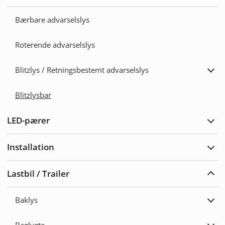
Adva
Bærbare advarselslys
Roterende advarselslys
Blitzlys / Retningsbestemt advarselslys
Udvi
Blitz
/
Blitzlysbar
Retn
adva
LED-pærer
Udvi
LED-
pære
Installation
Udvi
Insta
Lastbil / Trailer
Udvi
Lastb
/
Baklys
Trail
Udvi
Bakl