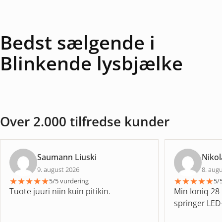
Bedst sælgende i
Blinkende lysbjælke
Over 2.000 tilfredse kunder
Saumann Liuski
Nikol
9. august 2026
8. aug
★
★
★
★
★
★
★
★
★
★
5/5 vurdering
5/
Tuote juuri niin kuin pitikin.
Min Ioniq 28 
springer LED-