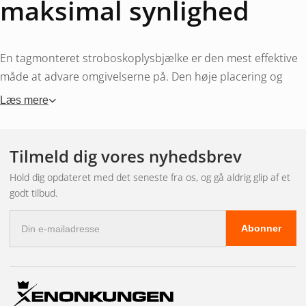
maksimal synlighed
En tagmonteret stroboskoplysbjælke er den mest effektive
måde at advare omgivelserne på. Den høje placering og
lange lyskasse gør bjælken synlig fra alle retninger og på
Læs mere
lang afstand. LED-stroboskoplysbjælker har
programmerbare blinkmønstre, der kan tilpasses
situationen – fra et roligt roterende mønster til et aggressivt
Tilmeld dig vores nyhedsbrev
dobbeltblink.
Hold dig opdateret med det seneste fra os, og gå aldrig glip af et
godt tilbud.
Størrelser og profiler
E-
Abonner
mail-
adresse
Miniramper (30-60 cm) er velegnede til biler og lette
servicekøretøjer. De giver god udsyn uden at være
dominerende. Mellemstore ramper (60-100 cm) er