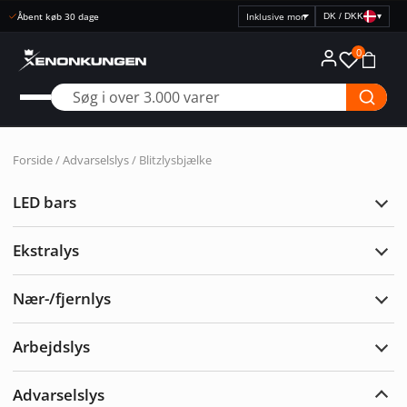
Åbent køb 30 dage
DK / DKK
▾
Vælg
prisvisning
0
Forside
/
Advarselslys
/ Blitzlysbjælke
LED bars
Udvi
LED
bars
Ekstralys
Udvi
Ekst
Nær-/fjernlys
Udvi
Nær-/
Arbejdslys
Udvi
Arbe
Advarselslys
Udvi