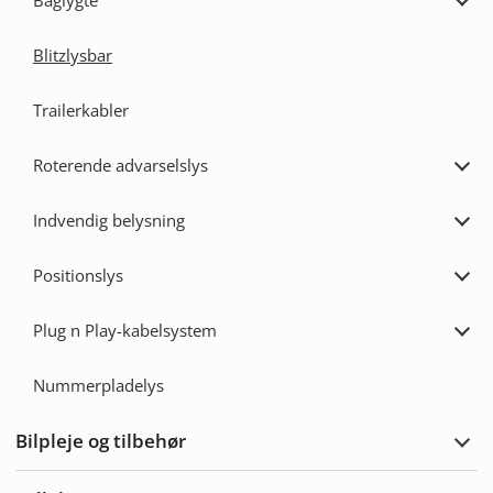
Baglygte
Udvi
Bagl
Blitzlysbar
Trailerkabler
Roterende advarselslys
Udvi
Rote
adva
Indvendig belysning
Udvi
Indv
bely
Positionslys
Udvi
Posi
Plug n Play-kabelsystem
Udvi
Plug
n
Nummerpladelys
Play
kabe
Bilpleje og tilbehør
Udvi
bilpl
og