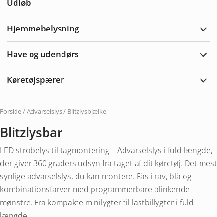
Udløb
tilbe
Hjemmebelysning
Udvi
Hjem
Have og udendørs
Udvi
Hav
&
Køretøjspærer
Uden
Udvi
Køre
Forside
/
Advarselslys
/ Blitzlysbjælke
Blitzlysbar
LED-strobelys til tagmontering – Advarselslys i fuld længde,
der giver 360 graders udsyn fra taget af dit køretøj. Det mest
synlige advarselslys, du kan montere. Fås i rav, blå og
kombinationsfarver med programmerbare blinkende
mønstre. Fra kompakte minilygter til lastbillygter i fuld
længde.