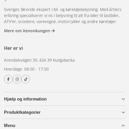
velegnede til pickup trucks, transportbiler og mindre
Sveriges førende ekspert i bil- og køretøjsbelysning. Med årtiers
lastbiler. Ramper i fuld længde (100-150+ cm) er velegnede
erfaring specialiserer vi os i belysning til alt fra biler til lastbiler,
til lastbiler, bjærgningskøretøjer og udrykningskøretøjer,
ATV'er, scootere, varevogne, motorcykler og andre køretøjer.
hvor maksimal udsyn er påkrævet.
Mere om Xenonkungen
Lav profil reducerer vindmodstand og brændstofforbrug. De
Her er vi
nyeste LED-ramper er under 50 mm høje, men giver alligevel
kraftigere lys end ældre, højere modeller.
Arendalsvägen 39, 434 39 Kungsbacka
Brug for en mere diskret advarsel? Tjek
retningsbestemte
Hverdage: 08:00 - 17:00
blitzlys
som er monteret skjult. Spørgsmål?
Kontakt os
.
Hjælp og information
Produktkategorier
Menu