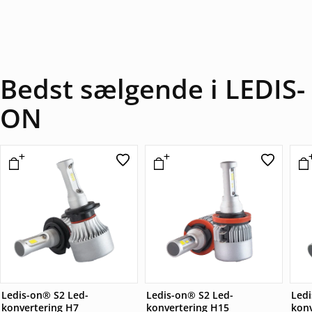
Bedst sælgende i LEDIS-
ON
Ledis-on® S2 Led-
Ledis-on® S2 Led-
Ledi
konvertering H7
konvertering H15
konv