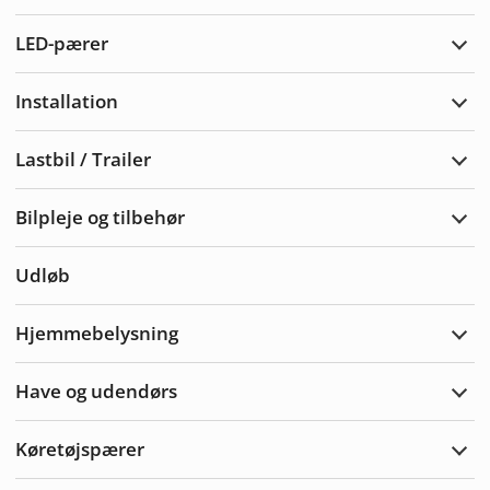
Adva
LED-pærer
Udvi
LED-
pære
Installation
Udvi
Insta
Lastbil / Trailer
Udvi
Lastb
/
Bilpleje og tilbehør
Trail
Udvi
bilpl
og
Udløb
tilbe
Hjemmebelysning
Udvi
Hjem
Have og udendørs
Udvi
Hav
&
Køretøjspærer
Uden
Udvi
Køre