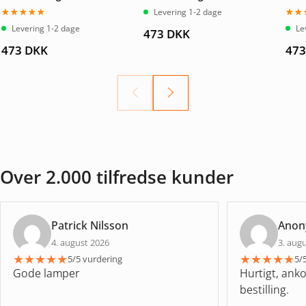
Levering 1-2 dage
Vurderet
Vurd
Levering 1-2 dage
Le
473
DKK
4.67
ud
5.00
af 5
af 5
473
DKK
47
Over 2.000 tilfredse kunder
Patrick Nilsson
Ano
4. august 2026
3. aug
★
★
★
★
★
★
★
★
★
★
5/5 vurdering
5/
Gode lamper
Hurtigt, anko
bestilling.