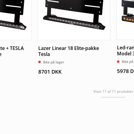
Led-ra
ite + TESLA
Lazer Linear 18 Elite-pakke
Model 3
e
Tesla
Ikke på
Ikke på lager
5978
D
8701
DKK
Visar 11 af 11 produkter