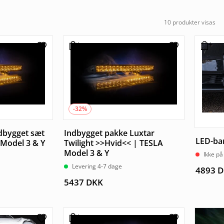
10 produkter visas
-32%
ndbygget sæt
Indbygget pakke Luxtar
LED-bar
 Model 3 & Y
Twilight >>Hvid<< | TESLA
Model 3 & Y
Ikke på
Levering 4-7 dage
4893
D
5437
DKK