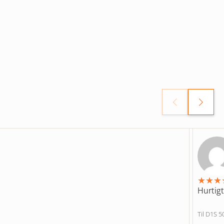
★
★
★
Hurtigt
Til D1S