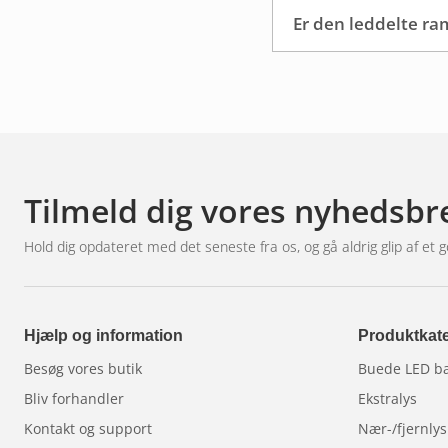
Hvilken r
Er den leddelte ra
De mest populære muligh
Black for dem, der søge
planforsænket montering
Tilmeld dig vores nyhedsbr
Vil du undgå at skulle 
værksted i nærheden af d
Hold dig opdateret med det seneste fra os, og gå aldrig glip af et g
Hjælp og information
Produktkate
Besøg vores butik
Buede LED b
Bliv forhandler
Ekstralys
Kontakt og support
Nær-/fjernlys