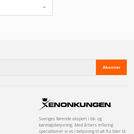
sla?
lysstyrke og X-Series
Tesla-pakker med
til en fast pris på et
Abonner
sla?
Kontakt os
.
Sveriges førende ekspert i bil- og
køretøjsbelysning. Med årtiers erfaring
specialiserer vi os i belysning til alt fra biler til