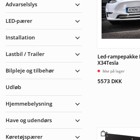
Advarselslys
Udvid
Advarselslys
LED-pærer
Udvid
LED-
pærer
Installation
Udvid
Installation
Lastbil / Trailer
Led-rampepakke 
Udvid
Lastbil
X34Tesla
/
Bilpleje og tilbehør
Trailer
Ikke på lager
Udvid
bilpleje
5573
DKK
og
Udløb
tilbehør
Hjemmebelysning
Udvid
Hjemmebelysning
Have og udendørs
Udvid
Have
&
Køretøjspærer
Udendørs
Udvid