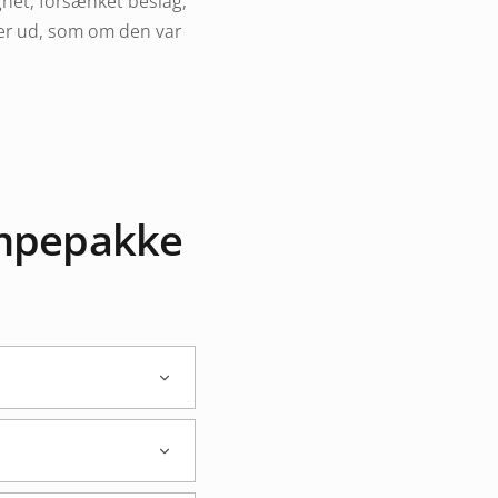
gnet, forsænket beslag,
er ud, som om den var
 Hver pakke indeholder
ampepakke
ungere. Derfor anbefaler
indes til Teslas OBD-
ehøver ikke at røre ved
onteringsvejledning
for