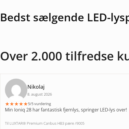
Bedst sælgende LED-lys
Over 2.000 tilfredse 
Nikolaj
8. august 2026
★
★
★
★
★
5/5 vurdering
Min Ioniq 28 har fantastisk fjernlys, springer LED-lys over!
Til LUXTAR® Premium Canbus HB3 pære /9005