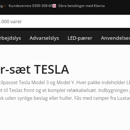
ng
Kundeservice 0300-308 60
Sikre betalinger med Klarna
rbejdslys
Advarselslys
LED-pærer
Anvendelse
r-sæt TESLA
ilpasset Tesla Model 3 og Model Y. Hver pakke indeholder 
 til Teslas front og et komplet relækabelsæt. Indbygningen g
k uden synlige beslag eller huller. Fås med ramper fra Luxtar 