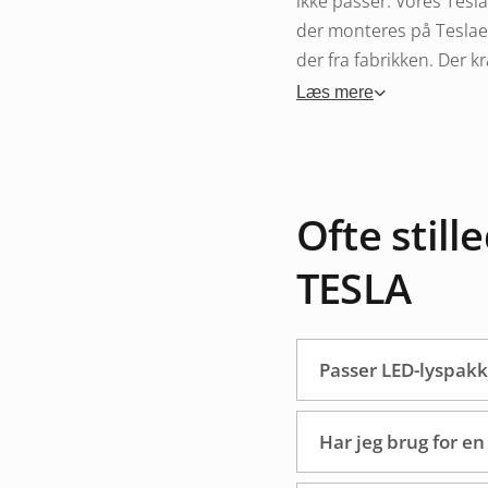
ikke passer. Vores Tesl
der monteres på Teslae
der fra fabrikken. Der 
Læs mere
Pakkerne fås i både sta
alt nødvendigt: LED-ra
Installat
Ofte stil
TESLA
Tesla har et avanceret 
vi kraftigt, at du supp
port og aflæser fjernlys
Passer LED-lyspakke
bilens ledninger og beh
Hele installationen – b
Har jeg brug for en
trinvise instruktioner.