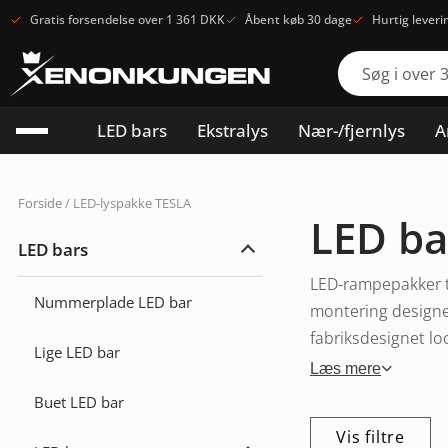
Gratis forsendelse over 1 361 DKK
Åbent køb 30 dage
Hurtig leveri
LED bars
Ekstralys
Nær-/fjernlys
A
Forside
/ LED-lyspakke TESLA
LED ba
LED bars
Udvid
LED
LED-rampepakker t
bars
Nummerplade LED bar
montering designet
fabriksdesignet loo
Lige LED bar
Læs mere
Buet LED bar
Vis filtre