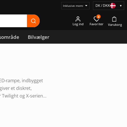
DK / DKK
▾
Vælg
prisvisning
0
Log ind
sområde
Bilvælger
LED-rampe, indbygget
iver et diskret,
Twilight og X-serien...