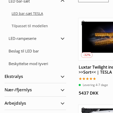
LED bar-sæt
Udvid
LED
bar-
LED bar-sæt TESLA
sæt
Tilpasset til modellen
LED-rampeserie
Udvid
LED-
rampeserien
Beslag til LED bar
-32%
Beskyttelse mod tyveri
Luxtar Twilight i
>>Sort<< | TESLA
Ekstralys
Udvid
Ekstralys
Vurderet
Levering 4-7 dage
5.00
Nær-/fjernlys
ud af 5
Udvid
5437
DKK
Nær-/fjernlys
Arbejdslys
Udvid
Arbejdslys