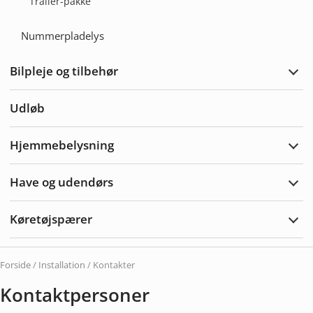
Trailer-pakke
Nummerpladelys
Bilpleje og tilbehør
Udvi
bilpl
og
Udløb
tilbe
Hjemmebelysning
Udvi
Hjem
Have og udendørs
Udvi
Hav
&
Køretøjspærer
Uden
Udvi
Køre
Forside
/
Installation
/ Kontakter
Kontaktpersoner