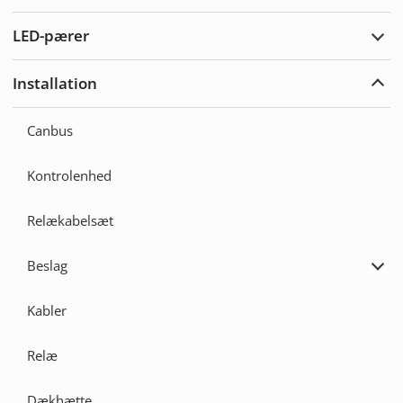
Adva
LED-pærer
Udvi
LED-
pære
Installation
Udvi
Insta
Canbus
Kontrolenhed
Relækabelsæt
Beslag
Udvi
Besl
Kabler
Relæ
Dækhætte