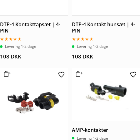
DTP-4 Kontakttapsæt | 4-
DTP-4 Kontakt hunsæt | 4-
PIN
PIN
Vurderet
Vurderet
Levering 1-2 dage
Levering 1-2 dage
3.00
3.00
ud af
ud af
108
DKK
108
DKK
5
5
AMP-kontakter
Levering 1-2 dage