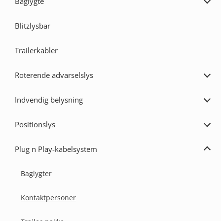
Baglygte
Udvi
Bagl
Blitzlysbar
Trailerkabler
Roterende advarselslys
Udvi
Rote
adva
Indvendig belysning
Udvi
Indv
bely
Positionslys
Udvi
Posi
Plug n Play-kabelsystem
Udvi
Plug
n
Baglygter
Play
kabe
Kontaktpersoner