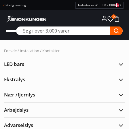
Hurtig levering
DK / DKK
▾
Vælg
prisvisning
0
Forside
/
Installation
/ Kontakter
LED bars
Udvi
LED
bars
Ekstralys
Udvi
Ekst
Nær-/fjernlys
Udvi
Nær-/
Arbejdslys
Udvi
Arbe
Advarselslys
Udvi