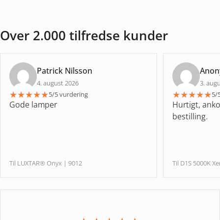
Over 2.000 tilfredse kunder
Patrick Nilsson
Ano
4. august 2026
3. aug
★
★
★
★
★
★
★
★
★
★
5/5 vurdering
5/
Gode lamper
Hurtigt, anko
bestilling.
Til LUXTAR® Onyx | 9012
Til D1S 5000K