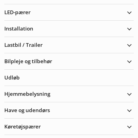
Adva
LED-pærer
Udvi
LED-
pære
Installation
Udvi
Insta
Lastbil / Trailer
Udvi
Lastb
/
Bilpleje og tilbehør
Trail
Udvi
bilpl
og
Udløb
tilbe
Hjemmebelysning
Udvi
Hjem
Have og udendørs
Udvi
Hav
&
Køretøjspærer
Uden
Udvi
Køre