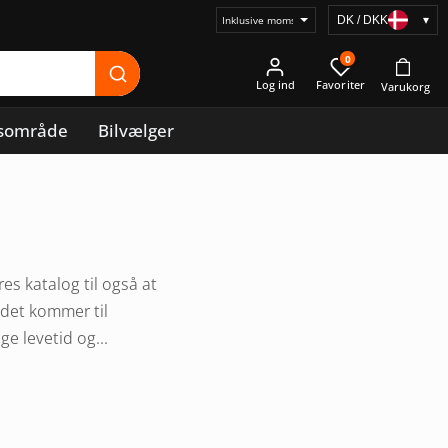
DK / DKK
▾
Vælg
prisvisning
0
Log ind
sområde
Bilvælger
es katalog til også at
 det kommer til
e levetid og...