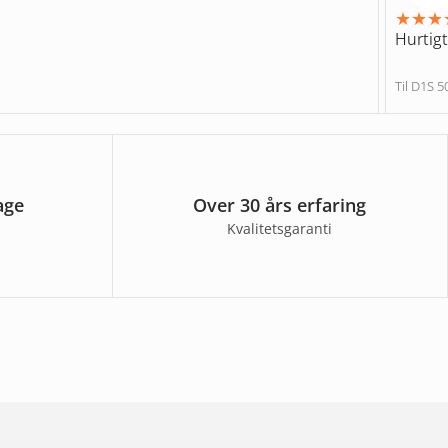
★
★
★
Hurtigt
Til D1S
age
Over 30 års erfaring
Kvalitetsgaranti