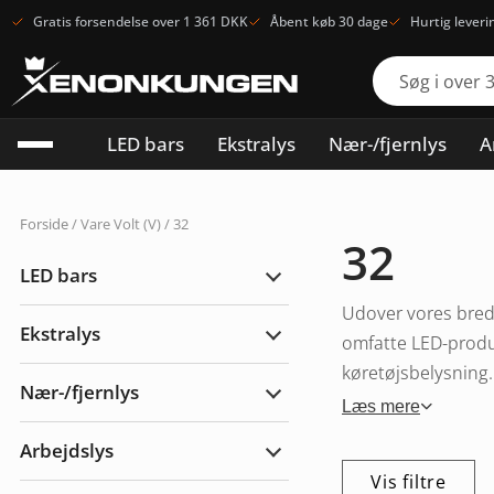
Gratis forsendelse over 1 361 DKK
Åbent køb 30 dage
Hurtig leveri
LED bars
Ekstralys
Nær-/fjernlys
A
Forside
/ Vare Volt (V) / 32
32
LED bars
Udvid
LED
Udover vores brede
bars
Ekstralys
omfatte LED-produk
Udvid
Ekstralys
køretøjsbelysning. 
Nær-/fjernlys
Udvid
Læs mere
Nær-/fjernlys
Arbejdslys
Udvid
Arbejdslys
Vis filtre