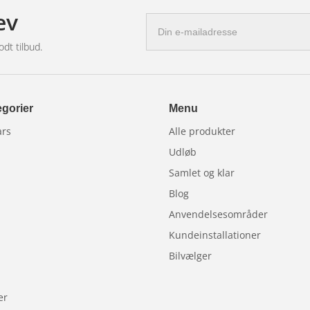
ev
E-
mail-
odt tilbud.
adresse
gorier
Menu
ars
Alle produkter
Udløb
Samlet og klar
Blog
Anvendelsesområder
Kundeinstallationer
Bilvælger
er