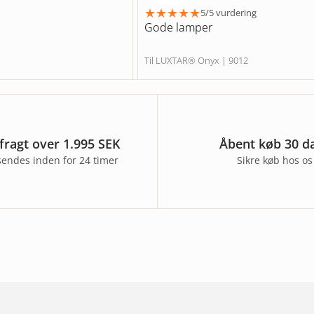
★
★
★
★
★
5/5 vurdering
Gode lamper
Til LUXTAR® Onyx | 9012
 fragt over 1.995 SEK
Åbent køb 30 d
sendes inden for 24 timer
Sikre køb hos os