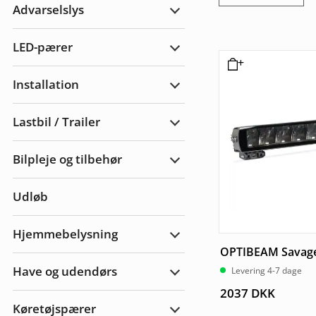
Advarselslys
Udvid
Advarselslys
LED-pærer
Udvid
LED-
pærer
Installation
Udvid
Installation
Lastbil / Trailer
Udvid
Lastbil
/
Bilpleje og tilbehør
Trailer
Udvid
bilpleje
og
Udløb
tilbehør
Hjemmebelysning
Udvid
OPTIBEAM Savage
Hjemmebelysning
Have og udendørs
Levering 4-7 dage
Udvid
Have
2037
DKK
&
Køretøjspærer
Udendørs
Udvid