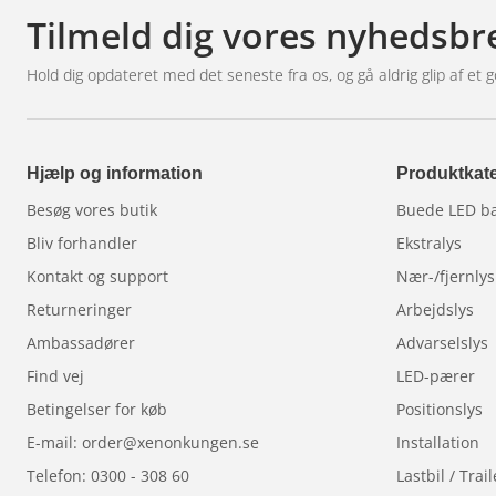
Tilmeld dig vores nyhedsbr
Hold dig opdateret med det seneste fra os, og gå aldrig glip af et g
Hjælp og information
Produktkate
Besøg vores butik
Buede LED b
Bliv forhandler
Ekstralys
Kontakt og support
Nær-/fjernlys
Returneringer
Arbejdslys
Ambassadører
Advarselslys
Find vej
LED-pærer
Betingelser for køb
Positionslys
E-mail: order@xenonkungen.se
Installation
Telefon: 0300 - 308 60
Lastbil / Trail