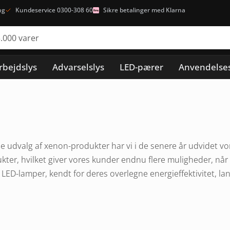
ng
Kundeservice 0300-308 60
Sikre betalinger med Klarna
rbejdslys
Advarselslys
LED-pærer
Anvendelse
 udvalg af xenon-produkter har vi i de senere år udvidet vor
ter, hvilket giver vores kunder endnu flere muligheder, når
LED-lamper, kendt for deres overlegne energieffektivitet, lang