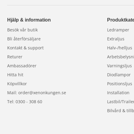
Val av reflektor / ljusbild på LED Ramp
Spot & Driving
Hjälp & information
Produktkate
Spot: Optimerad för maximal räckvidd, smal ljusbild
Besök vår butik
Ledramper
Driving: Optimerad för bred ljusbild med minskad r
Bli återförsäljare
Extraljus
Luxtar® X34 Ledramp Black Edition saknar E-märknin
Kontakt & support
Halv-/helljus
för godkända lampor (se alternativ för Led ramper
Returer
Arbetsbelysn
Användningsområden
Ambassadörer
Varningsljus
Lastbil| Personbil | Transportbil | Pickup
Hitta hit
Diodlampor
Köpvillkor
Positionsljus
Mail: order@xenonkungen.se
Installation
Tel: 0300 - 308 60
Lastbil/Traile
Bilvård & till