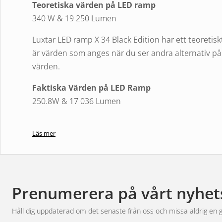
Teoretiska värden på LED ramp
340 W & 19 250 Lumen
Luxtar LED ramp X 34 Black Edition har ett teoreti
är värden som anges när du ser andra alternativ på 
värden.
Faktiska Värden på LED Ramp
250.8W & 17 036 Lumen
Faktiska utgångsvärdet är på 250,8 Watt och 17 0
Läs mer
ljus som en halogen 55W (1000 Lumen +-200lm) utg
Storlek
93cm
Prenumerera på vårt nyhet
Volt
10-32
Håll dig uppdaterad om det senaste från oss och missa aldrig en 