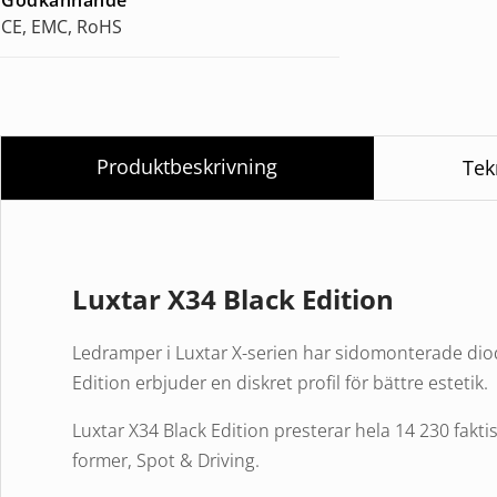
CE, EMC, RoHS
Produktbeskrivning
Tek
Luxtar X34 Black Edition
Ledramper i Luxtar X-serien har sidomonterade dio
Edition erbjuder en diskret profil för bättre estetik.
Luxtar X34 Black Edition presterar hela 14 230 faktis
former, Spot & Driving.