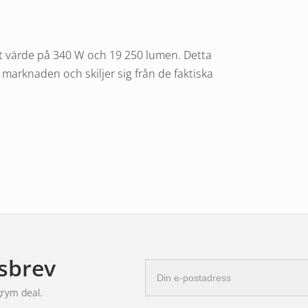
skt värde på 340 W och 19 250 lumen. Detta
marknaden och skiljer sig från de faktiska
36 lumen och motsvarar mer än 14 gånger
er.
sbrev
E-
postadress
grym deal.