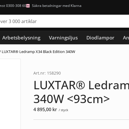
nst 0300-308 60
Säkra betalningar med Klarna
Arbetsbelysning
Varningsljus
Diodlampor
An
/ LUXTAR® Ledramp X34 Black Edition 340W
Art.nr: 158290
LUXTAR® Ledramp
340W <93cm>
4 895,00
kr
/ styck