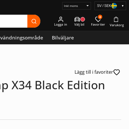
SV / SEK
▾
Välj
prisvisning
0
Logga in
vändningsområde
Bilväljare
Lägg till i favoriter
 X34 Black Edition