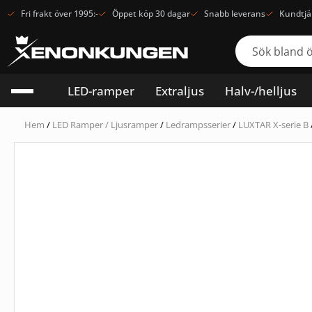
Fri frakt över 1995:-
Öppet köp 30 dagar
Snabb leverans
Kundtjä
LED-ramper
Extraljus
Halv-/helljus
Hem
/
LED Ramper / Ljusramper
/
Ledrampsserier
/
LUXTAR X-serie B