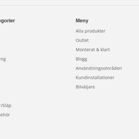
gorier
Meny
Alla produkter
äckvidd
Outlet
g p.g.a. att den lyser långt över gränsen
Monterat & klart
 med E-märkning nedan).
ing
Blogg
Användningsområden
Kundinstallationer
Bilväljare
r/Släp
behör