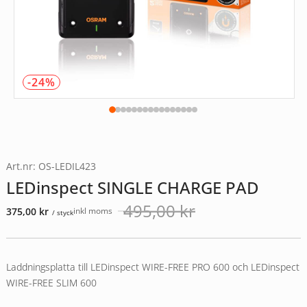
-24%
Art.nr: OS-LEDIL423
LEDinspect SINGLE CHARGE PAD
495,00
kr
375,00
kr
inkl moms
/ styck
Det
Det
ursprungliga
nuvarande
priset
priset
var:
är:
Laddningsplatta till LEDinspect WIRE-FREE PRO 600 och LEDinspect
495,00 kr.
375,00 kr.
WIRE-FREE SLIM 600