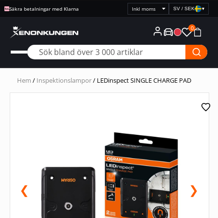
Säkra betalningar med Klarna
SV / SEK
▾
Välj
prisvisning
0
Hem
/
Inspektionslampor
/ LEDinspect SINGLE CHARGE PAD
❮
❯