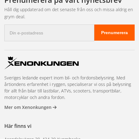
Val av reflektor / ljusbild på LED Ramp
Håll dig uppdaterad om det senaste från oss och missa aldrig en
Spot & Driving
grym deal.
Spot: Optimerad för maximal räckvidd, smal ljusbild
E-
Driving: Optimerad för bred ljusbild med minskad räckvidd
Prenumerera
postadress
Spot – Lämplig för dig som prioriterar räckvidd på ljuset eller
vid högre hastigheter där fokus naturligt ligger på längre
avstånd.
Driving – Även kallad fjärr ljusbild är lämplig för dig som
söker ett brett ljus för bättre sikt på sidor.
Sveriges ledande expert inom bil- och fordonsbelysning. Med
årtiondens erfarenhet i ryggen, specialiserar vi oss på belysning
för allt från bilar till lastbilar, ATVs, scooters, transportbilar,
motorcyklar och andra fordon.
Mer om Xenonkungen
Här finns vi