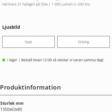
närmare 21 halogen på 55w | 1 000 Lumen (+-200 lm).
Ljusbild
Spot
Driving
I lager | Beställ innan 12:00 så skickar vi varan samma dag!
Produktinformation
Storlek mm
1350x63x85