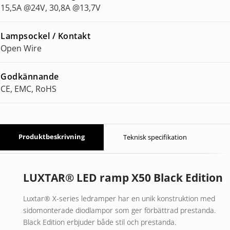
15,5A @24V, 30,8A @13,7V
Lampsockel / Kontakt
Open Wire
Godkännande
CE, EMC, RoHS
Produktbeskrivning
Teknisk specifikation
LUXTAR® LED ramp X50 Black Edition
Luxtar® X-series ledramper har en unik konstruktion med
sidomonterade diodlampor som ger förbättrad prestanda.
Black Edition erbjuder både stil och prestanda.