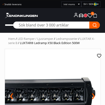
Snabb leverans
SV / SEK
▾
Välj
prisvisning
0
Hem
/
LED Ramper / Ljusramper
/
Ledrampsserier
/
LUXTAR X-
serie B
/ LUXTAR® Ledramp X50 Black Edition 500W
❮
❯