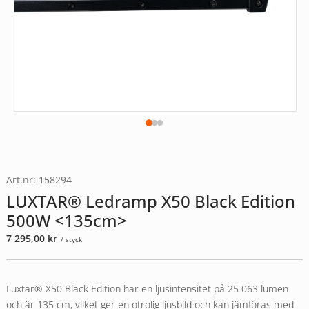
Art.nr: 158294
LUXTAR® Ledramp X50 Black Edition
500W <135cm>
7 295,00
kr
/ styck
Luxtar® X50 Black Edition har en ljusintensitet på 25 063 lumen
och är 135 cm, vilket ger en otrolig ljusbild och kan jämföras med