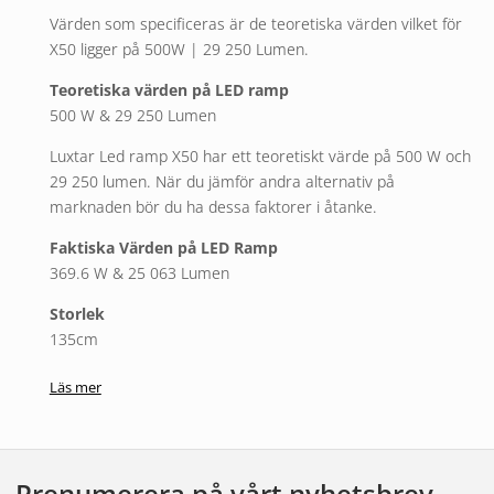
Värden som specificeras är de teoretiska värden vilket för
X50 ligger på 500W | 29 250 Lumen.
Teoretiska värden på LED ramp
500 W & 29 250 Lumen
Luxtar Led ramp X50 har ett teoretiskt värde på 500 W och
29 250 lumen. När du jämför andra alternativ på
marknaden bör du ha dessa faktorer i åtanke.
Faktiska Värden på LED Ramp
369.6 W & 25 063 Lumen
Storlek
135cm
Volt
Läs mer
10-32
Användningsområden
Yrkesfordon | Lastbil | Pickup
Prenumerera på vårt nyhetsbrev