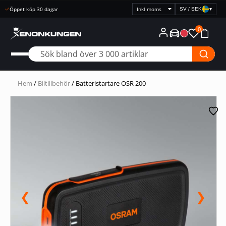
Öppet köp 30 dagar
SV / SEK
▾
Välj
prisvisning
0
Hem
/
Biltillbehör
/ Batteristartare OSR 200
❮
❯