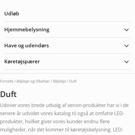
Udvi
Ande
Udløb
Hjemmebelysning
Udvi
Hjem
Have og udendørs
Udvi
Hav
&
Køretøjspærer
Uden
Udvi
Køre
Forside
/
Bilpleje og tilbehør
/
Bilpleje
/ Duft
Duft
Udover vores brede udvalg af xenon-produkter har vi i de
senere år udvidet vores katalog til også at omfatte LED-
produkter, hvilket giver vores kunder endnu flere
muligheder, når det kommer til køretøjsbelysning. LED-