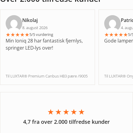
Nikolaj
Patri
8. august 2026
4. aug
★
★
★
★
★
★
★
★
★
★
5/5 vurdering
5/
Min Ioniq 28 har fantastisk fjernlys,
Gode lamper
springer LED-lys over!
Til LUXTAR® Premium Canbus HB3 pære /9005
Til LUXTAR® Ony
★★★★★
4,7 fra over 2.000 tilfredse kunder