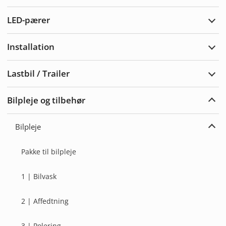
Adva
LED-pærer
Udvi
LED-
pære
Installation
Udvi
Insta
Lastbil / Trailer
Udvi
Lastb
/
Bilpleje og tilbehør
Trail
Udvi
bilpl
og
Bilpleje
tilbe
Udvi
Bilpl
Pakke til bilpleje
1 | Bilvask
2 | Affedtning
3 | Polering