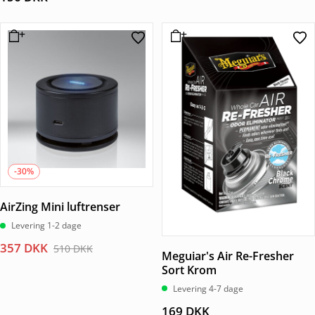
-30%
AirZing Mini luftrenser
Levering 1-2 dage
Den
Den
357
DKK
510
DKK
Meguiar's Air Re-Fresher
oprindelige
aktuelle
Sort Krom
pris
pris
Levering 4-7 dage
var:
er:
169
DKK
510 DKK.
357 DKK.