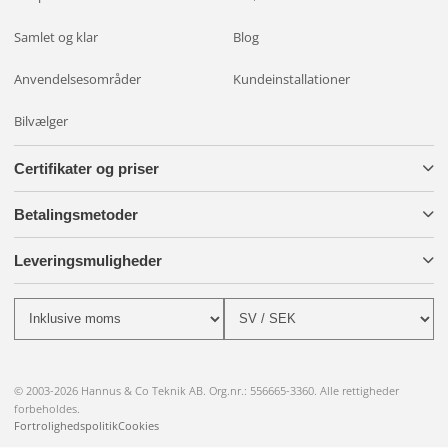
Samlet og klar
Blog
Anvendelsesområder
Kundeinstallationer
Bilvælger
Certifikater og priser
Betalingsmetoder
Leveringsmuligheder
© 2003-2026 Hannus & Co Teknik AB. Org.nr.: 556665-3360. Alle rettigheder
forbeholdes.
Fortrolighedspolitik
Cookies