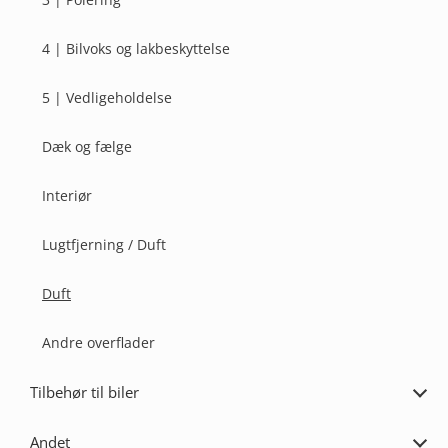
4 | Bilvoks og lakbeskyttelse
5 | Vedligeholdelse
Dæk og fælge
Interiør
Lugtfjerning / Duft
Duft
Andre overflader
Tilbehør til biler
Udvi
Tilb
til
Andet
biler