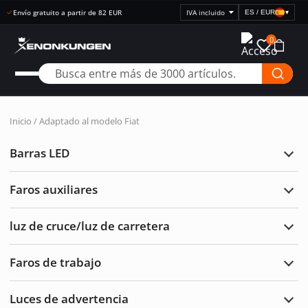
Envío gratuito a partir de 82 EUR
ES / EUR
▾
Seleccionar
visualización
0
de
precios
Inicio
/
Adaptado al modelo
Fiat
Barras LED
Ampl
Barr
LED
Faros auxiliares
Ampl
Faro
auxil
luz de cruce/luz de carretera
Ampl
luz
de
Faros de trabajo
cruc
Ampl
de
Faro
carre
de
Luces de advertencia
traba
Ampl