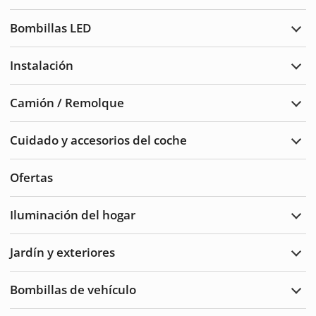
Luce
de
Bombillas LED
adve
Ampl
Bomb
LED
Instalación
Ampl
Insta
Camión / Remolque
Ampl
Cam
/
Cuidado y accesorios del coche
Remo
Ampl
Cuid
del
Ofertas
auto
y
acce
Iluminación del hogar
Ampl
Ilum
del
Jardín y exteriores
hoga
Ampl
Jard
y
Bombillas de vehículo
Exte
Ampl
Bomb
de