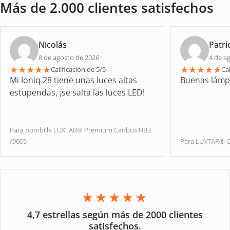
Más de 2.000 clientes satisfechos
Nicolás
Patri
8 de agosto de 2026
4 de a
★
★
★
★
★
★
★
★
★
★
Calificación de 5/5
Cal
Mi Ioniq 28 tiene unas luces altas
Buenas lámp
estupendas, ¡se salta las luces LED!
Para bombilla LUXTAR® Premium Canbus HB3
/9005
Para LUXTAR® O
★★★★★
4,7 estrellas según más de 2000 clientes
satisfechos.