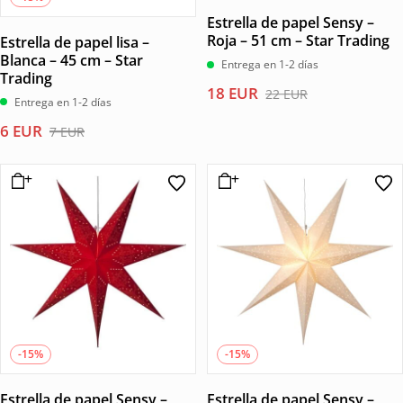
Estrella de papel Sensy –
Roja – 51 cm – Star Trading
Estrella de papel lisa –
Blanca – 45 cm – Star
Entrega en 1-2 días
Trading
El
El
18
EUR
22
EUR
Entrega en 1-2 días
precio
precio
El
El
6
EUR
7
EUR
original
actual
precio
precio
era:
es:
original
actual
22 EUR.
18 EUR.
era:
es:
7 EUR.
6 EUR.
-15%
-15%
Estrella de papel Sensy –
Estrella de papel Sensy –