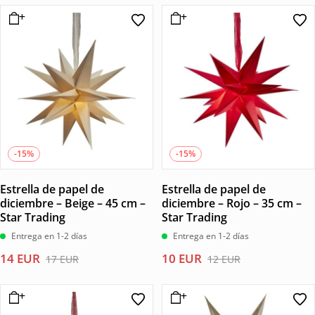
original
actual
original
actual
era:
es:
era:
es:
11 EUR.
9 EUR.
20 EUR.
17 EUR.
-15%
-15%
Estrella de papel de
Estrella de papel de
diciembre – Beige – 45 cm –
diciembre – Rojo – 35 cm –
Star Trading
Star Trading
Entrega en 1-2 días
Entrega en 1-2 días
El
El
El
El
14
EUR
10
EUR
17
EUR
12
EUR
precio
precio
precio
precio
original
actual
original
actual
era:
es:
era:
es: