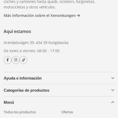
coches y camiones hasta quads, scooters, furgonetas,
estrellas de plástico
– duradero y fácil de cuidar
motocicletas y otros vehículos.
Estrellas de metal
– diseño más moderno, a menudo
Más información sobre el Xenonkungen
con múltiples puntos de luz.
Compra estrellas en
Aquí estamos
Arendalsvägen 39, 434 39 Kungsbacka
Xenonkungen
De lunes a viernes: 08:00 - 17:00
Amplia gama de estrellas de Adviento de fabricantes
reconocidos. Entrega rápida y plazo de compra de 30 días.
Ayuda e información
Categorías de productos
Menú
Todos los productos
Ofertas