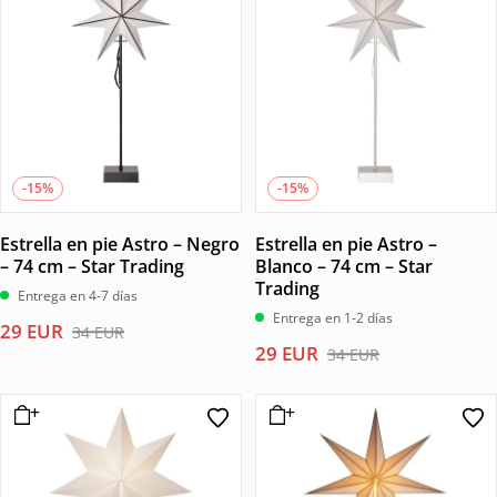
65 EUR.
56 EUR.
38 EUR.
32 EUR.
-15%
-15%
Estrella en pie Astro – Negro
Estrella en pie Astro –
– 74 cm – Star Trading
Blanco – 74 cm – Star
Trading
Entrega en 4-7 días
Entrega en 1-2 días
El
El
29
EUR
34
EUR
El
El
29
EUR
precio
precio
34
EUR
precio
precio
original
actual
original
actual
era:
es:
era:
es:
34 EUR.
29 EUR.
34 EUR.
29 EUR.