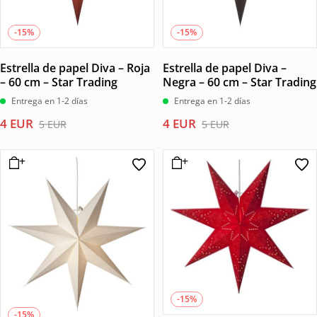
-15%
-15%
Estrella de papel Diva – Roja
Estrella de papel Diva –
– 60 cm – Star Trading
Negra – 60 cm – Star Trading
Entrega en 1-2 días
Entrega en 1-2 días
El
El
El
El
4
EUR
4
EUR
5
EUR
5
EUR
precio
precio
precio
precio
original
actual
original
actual
era:
es:
era:
es:
5 EUR.
4 EUR.
5 EUR.
4 EUR.
-15%
-15%