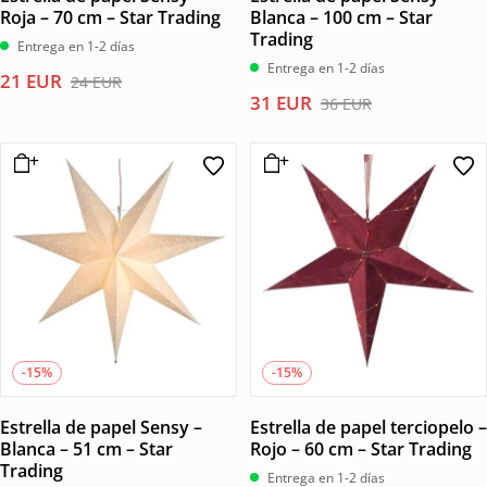
Roja – 70 cm – Star Trading
Blanca – 100 cm – Star
Trading
Entrega en 1-2 días
Entrega en 1-2 días
El
El
21
EUR
24
EUR
El
El
31
EUR
precio
precio
36
EUR
precio
precio
original
actual
original
actual
era:
es:
era:
es:
24 EUR.
21 EUR.
36 EUR.
31 EUR.
-15%
-15%
Estrella de papel Sensy –
Estrella de papel terciopelo –
Blanca – 51 cm – Star
Rojo – 60 cm – Star Trading
Trading
Entrega en 1-2 días