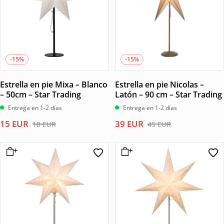
-15%
-15%
Estrella en pie Mixa – Blanco
Estrella en pie Nicolas –
– 50cm – Star Trading
Latón – 90 cm – Star Trading
Entrega en 1-2 días
Entrega en 1-2 días
El
El
El
El
15
EUR
39
EUR
18
EUR
45
EUR
precio
precio
precio
precio
original
actual
original
actual
era:
es:
era:
es:
18 EUR.
15 EUR.
45 EUR.
39 EUR.