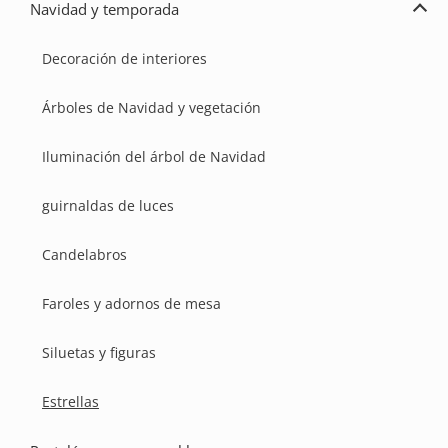
Navidad y temporada
Ampl
Navi
y
Decoración de interiores
temp
Árboles de Navidad y vegetación
Iluminación del árbol de Navidad
guirnaldas de luces
Candelabros
Faroles y adornos de mesa
Siluetas y figuras
Estrellas