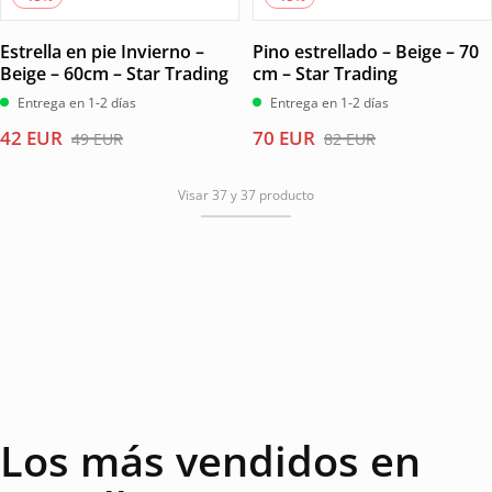
Estrella en pie Invierno –
Pino estrellado – Beige – 70
Beige – 60cm – Star Trading
cm – Star Trading
Entrega en 1-2 días
Entrega en 1-2 días
El
El
El
El
42
EUR
70
EUR
49
EUR
82
EUR
precio
precio
precio
precio
original
actual
original
actual
Visar 37 y 37 producto
era:
es:
era:
es:
49 EUR.
42 EUR.
82 EUR.
70 EUR.
Los más vendidos en