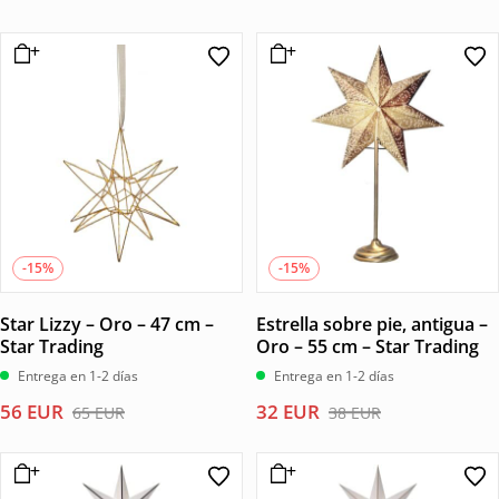
precio
precio
original
actual
original
actual
era:
es:
era:
es:
50 EUR.
42 EUR.
22 EUR.
18 EUR.
-15%
-15%
Star Lizzy – Oro – 47 cm –
Estrella sobre pie, antigua –
Star Trading
Oro – 55 cm – Star Trading
Entrega en 1-2 días
Entrega en 1-2 días
El
El
El
El
56
EUR
32
EUR
65
EUR
38
EUR
precio
precio
precio
precio
original
actual
original
actual
era:
es:
era:
es: