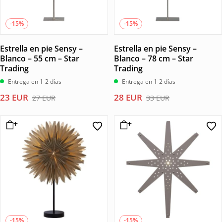
-15%
-15%
Estrella en pie Sensy –
Estrella en pie Sensy –
Blanco – 55 cm – Star
Blanco – 78 cm – Star
Trading
Trading
Entrega en 1-2 días
Entrega en 1-2 días
El
El
El
El
23
EUR
28
EUR
27
EUR
33
EUR
precio
precio
precio
precio
original
actual
original
actual
era:
es:
era:
es:
27 EUR.
23 EUR.
33 EUR.
28 EUR.
-15%
-15%