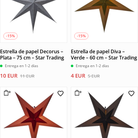
-15%
-15%
Estrella de papel Decorus –
Estrella de papel Diva –
Plata – 75 cm – Star Trading
Verde – 60 cm – Star Trading
Entrega en 1-2 días
Entrega en 1-2 días
El
El
El
El
10
EUR
4
EUR
11
EUR
5
EUR
precio
precio
precio
precio
original
actual
original
actual
era:
es:
era:
es:
11 EUR.
10 EUR.
5 EUR.
4 EUR.