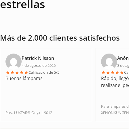
estrellas
Más de 2.000 clientes satisfechos
Patrick Nilsson
Anón
4 de agosto de 2026
3 de a
★
★
★
★
★
★
★
★
★
★
Calificación de 5/5
Cal
Buenas lámparas
Rápido, lleg
realizar el p
Para lámparas 
Para LUXTAR® Onyx | 9012
XENONKUNGE