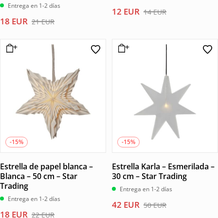
Entrega en 1-2 días
El
El
12
EUR
14
EUR
El
El
18
EUR
precio
precio
21
EUR
precio
precio
original
actual
original
actual
era:
es:
era:
es:
14 EUR.
12 EUR.
21 EUR.
18 EUR.
-15%
-15%
Estrella de papel blanca –
Estrella Karla – Esmerilada –
Blanca – 50 cm – Star
30 cm – Star Trading
Trading
Entrega en 1-2 días
Entrega en 1-2 días
El
El
42
EUR
50
EUR
El
El
18
EUR
precio
precio
22
EUR