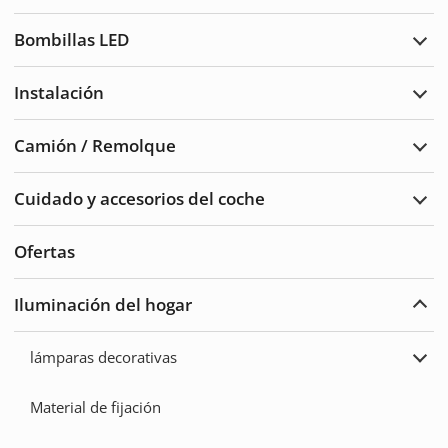
Luce
de
Bombillas LED
adve
Ampl
Bomb
LED
Instalación
Ampl
Insta
Camión / Remolque
Ampl
Cam
/
Cuidado y accesorios del coche
Remo
Ampl
Cuid
del
Ofertas
auto
y
acce
Iluminación del hogar
Ampl
Ilum
del
lámparas decorativas
hoga
Ampl
lámp
deco
Material de fijación