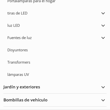
Portalámparas para el hogar
tiras de LED
Ampl
tiras
de
luz LED
LED
Ampl
luz
LED
Fuentes de luz
Ampl
Fuen
de
Disyuntores
luz
Transformers
lámparas UV
Jardín y exteriores
Ampl
Jard
y
Bombillas de vehículo
Exte
Ampl
Bomb
de