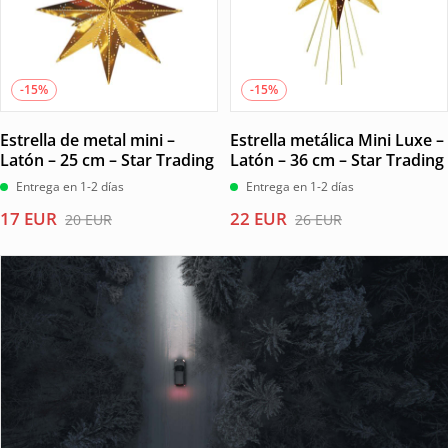
-15%
-15%
Estrella de metal mini –
Estrella metálica Mini Luxe –
Latón – 25 cm – Star Trading
Latón – 36 cm – Star Trading
Entrega en 1-2 días
Entrega en 1-2 días
El
El
El
El
17
EUR
22
EUR
20
EUR
26
EUR
precio
precio
precio
precio
original
actual
original
actual
era:
es:
era:
es:
20 EUR.
17 EUR.
26 EUR.
22 EUR.