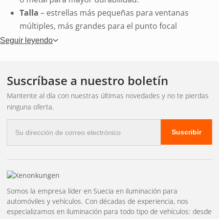
Talla
– estrellas más pequeñas para ventanas
múltiples, más grandes para el punto focal
Funciona con pilas o con la red eléctrica.
– La
Seguir leyendo
batería permite una colocación libre, la conexión a la
red eléctrica garantiza un funcionamiento sin
Suscríbase a nuestro boletín
problemas durante toda la noche.
Color claro
– El blanco cálido es un clásico, los tonos
Mantente al día con nuestras últimas novedades y no te pierdas
más fríos dan un aspecto más moderno.
ninguna oferta.
Correo
Tipos comunes de
Suscribir
electrónico
estrellas
Somos la empresa líder en Suecia en iluminación para
estrellas de papel
– estrellas clásicas de Adviento, a
automóviles y vehículos. Con décadas de experiencia, nos
menudo con suspensión
especializamos en iluminación para todo tipo de vehículos: desde