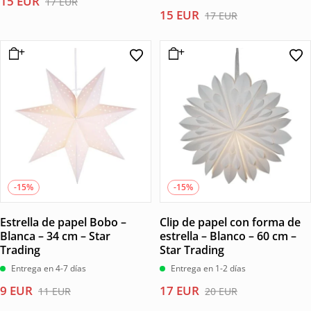
El
El
15
EUR
17
EUR
El
El
15
EUR
precio
precio
17
EUR
precio
precio
original
actual
original
actual
era:
es:
era:
es:
17 EUR.
15 EUR.
17 EUR.
15 EUR.
-15%
-15%
Estrella de papel Bobo –
Clip de papel con forma de
Blanca – 34 cm – Star
estrella – Blanco – 60 cm –
Trading
Star Trading
Entrega en 4-7 días
Entrega en 1-2 días
El
El
El
El
9
EUR
17
EUR
11
EUR
20
EUR
precio
precio
precio
precio