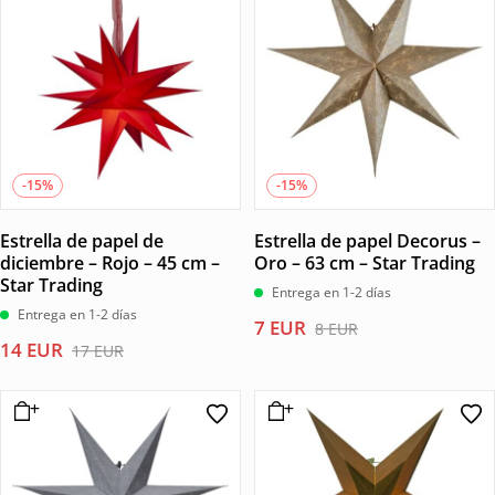
17 EUR.
14 EUR.
12 EUR.
10 EUR.
-15%
-15%
Estrella de papel de
Estrella de papel Decorus –
diciembre – Rojo – 45 cm –
Oro – 63 cm – Star Trading
Star Trading
Entrega en 1-2 días
Entrega en 1-2 días
El
El
7
EUR
8
EUR
El
El
14
EUR
precio
precio
17
EUR
precio
precio
original
actual
original
actual
era:
es:
era:
es:
8 EUR.
7 EUR.
17 EUR.
14 EUR.