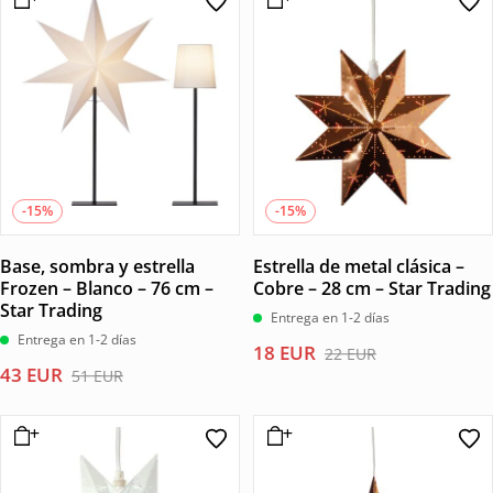
-15%
-15%
Base, sombra y estrella
Estrella de metal clásica –
Frozen – Blanco – 76 cm –
Cobre – 28 cm – Star Trading
Star Trading
Entrega en 1-2 días
Entrega en 1-2 días
El
El
18
EUR
22
EUR
El
El
43
EUR
precio
precio
51
EUR
precio
precio
original
actual
original
actual
era:
es:
era:
es:
22 EUR.
18 EUR.
51 EUR.
43 EUR.