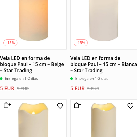
-15%
-15%
Vela LED en forma de
Vela LED en forma de
bloque Paul – 15 cm – Beige
bloque Paul – 15 cm – Blanca
– Star Trading
– Star Trading
Entrega en 1-2 días
Entrega en 1-2 días
El
El
El
El
5
EUR
5
EUR
5
EUR
5
EUR
precio
precio
precio
precio
original
actual
original
actual
era:
es:
era:
es:
5 EUR.
5 EUR.
5 EUR.
5 EUR.