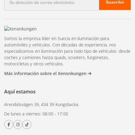
Suscribir
electrónico
Iluminación exterior inteligente
– Controlado por
WiFi y Zigbee
Accesorios
– transformadores, cables y soportes
Somos la empresa líder en Suecia en iluminación para
Compra iluminación
automóviles y vehículos. Con décadas de experiencia, nos
especializamos en iluminación para todo tipo de vehículos: desde
exterior en
coches y camiones hasta quads, scooters, furgonetas,
motocicletas y otros vehículos.
Xenonkungen.
Más información sobre el Xenonkungen
Aquí estamos
Amplia gama de productos a buenos precios. Entrega
rápida y garantía de devolución de dinero de 30 días.
Arendalsvägen 39, 434 39 Kungsbacka
De lunes a viernes: 08:00 - 17:00