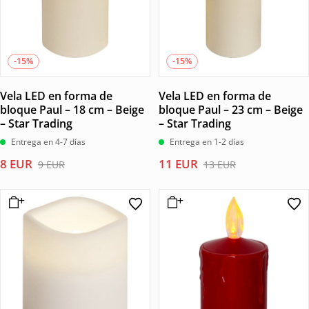
-15%
-15%
Vela LED en forma de
Vela LED en forma de
bloque Paul – 18 cm – Beige
bloque Paul – 23 cm – Beige
– Star Trading
– Star Trading
Entrega en 4-7 días
Entrega en 1-2 días
El
El
El
El
8
EUR
11
EUR
9
EUR
13
EUR
precio
precio
precio
precio
original
actual
original
actual
era:
es:
era:
es:
9 EUR.
8 EUR.
13 EUR.
11 EUR.