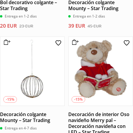
Bol decorativo colgante –
Decoración colgante
Star Trading
Mounty – Star Trading
Entrega en 1-2 días
Entrega en 1-2 días
El
El
El
El
20
EUR
39
EUR
23
EUR
45
EUR
precio
precio
precio
precio
original
actual
original
actual
era:
es:
era:
es:
23 EUR.
20 EUR.
45 EUR.
39 EUR.
-15%
-15%
Decoración colgante
Decoración de interior Oso
Mounty – Star Trading
navideño Merry pal –
Decoración navideña con
Entrega en 4-7 días
LED – Star Trading