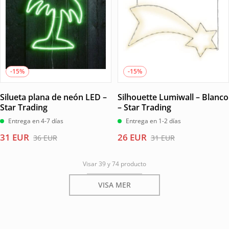
-15%
-15%
Silueta plana de neón LED –
Silhouette Lumiwall – Blanco
Star Trading
– Star Trading
Entrega en 4-7 días
Entrega en 1-2 días
El
El
El
El
31
EUR
26
EUR
36
EUR
31
EUR
precio
precio
precio
precio
original
actual
original
actual
Visar 39 y 74 producto
era:
es:
era:
es:
36 EUR.
31 EUR.
31 EUR.
26 EUR.
VISA MER