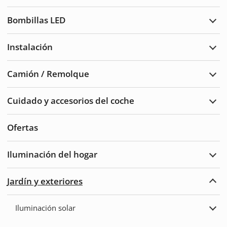
Luce
de
Bombillas LED
adve
Ampl
Bomb
LED
Instalación
Ampl
Insta
Camión / Remolque
Ampl
Cam
/
Cuidado y accesorios del coche
Remo
Ampl
Cuid
del
Ofertas
auto
y
acce
Iluminación del hogar
Ampl
Ilum
del
Jardín y exteriores
hoga
Ampl
Jard
y
Iluminación solar
Exte
Ampl
Ilum
solar