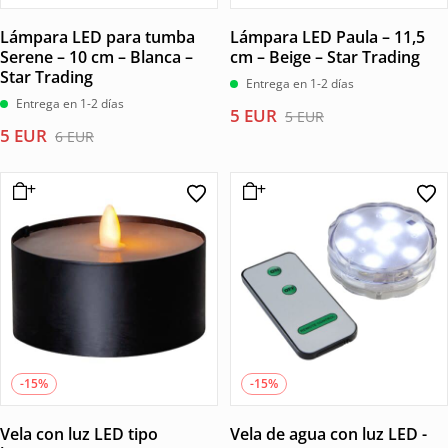
Lámpara LED para tumba
Lámpara LED Paula – 11,5
Serene – 10 cm – Blanca –
cm – Beige – Star Trading
Star Trading
Entrega en 1-2 días
Entrega en 1-2 días
El
El
5
EUR
5
EUR
El
El
5
EUR
precio
precio
6
EUR
precio
precio
original
actual
original
actual
era:
es:
era:
es:
5 EUR.
5 EUR.
6 EUR.
5 EUR.
-15%
-15%
Vela con luz LED tipo
Vela de agua con luz LED -