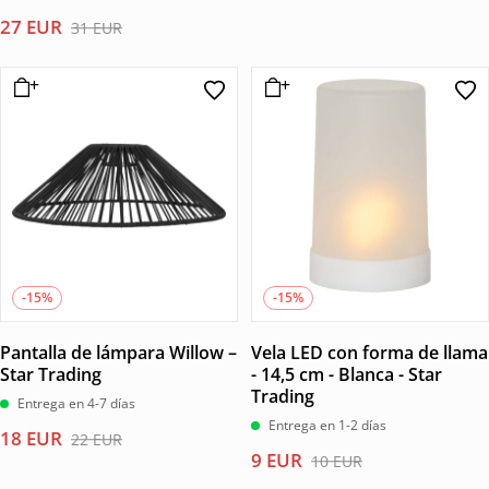
precio
precio
El
El
27
EUR
31
EUR
original
actual
precio
precio
era:
es:
original
actual
22 EUR.
18 EUR.
era:
es:
31 EUR.
27 EUR.
-15%
-15%
Pantalla de lámpara Willow –
Vela LED con forma de llama
Star Trading
- 14,5 cm - Blanca - Star
Trading
Entrega en 4-7 días
Entrega en 1-2 días
El
El
18
EUR
22
EUR
El
El
9
EUR
precio
precio
10
EUR
precio
precio
original
actual