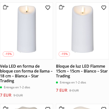
original
actual
era:
es:
era:
es:
22 EUR.
18 EUR.
10 EUR.
9 EUR.
-15%
-15%
Vela LED en forma de
Bloque de luz LED Flamme
bloque con forma de llama –
15cm – 15cm – Blanco – Star
18 cm – Blanca – Star
Trading
Trading
Entrega en 1-2 días
Entrega en 1-2 días
El
El
7
EUR
8
EUR
El
El
7
EUR
precio
precio
9
EUR
precio
precio
original
actual
original
actual
era:
es: