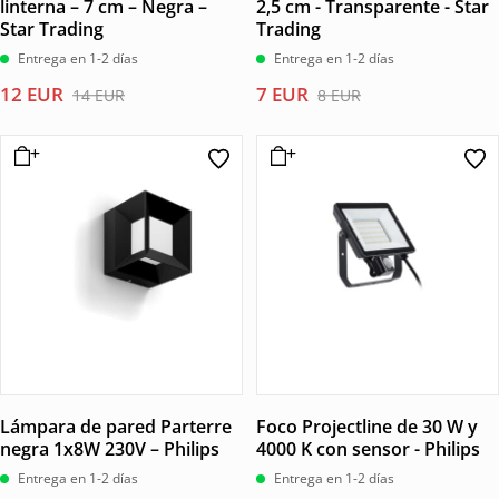
linterna – 7 cm – Negra –
2,5 cm - Transparente - Star
Star Trading
Trading
Entrega en 1-2 días
Entrega en 1-2 días
El
El
El
El
12
EUR
7
EUR
14
EUR
8
EUR
precio
precio
precio
precio
original
actual
original
actual
era:
es:
era:
es:
14 EUR.
12 EUR.
8 EUR.
7 EUR.
Lámpara de pared Parterre
Foco Projectline de 30 W y
negra 1x8W 230V – Philips
4000 K con sensor - Philips
Entrega en 1-2 días
Entrega en 1-2 días