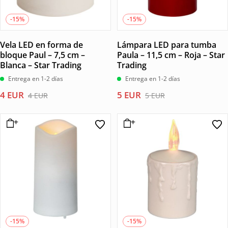
-15%
-15%
Vela LED en forma de
Lámpara LED para tumba
bloque Paul – 7,5 cm –
Paula – 11,5 cm – Roja – Star
Blanca – Star Trading
Trading
Entrega en 1-2 días
Entrega en 1-2 días
El
El
El
El
4
EUR
5
EUR
4
EUR
5
EUR
precio
precio
precio
precio
original
actual
original
actual
era:
es:
era:
es:
4 EUR.
4 EUR.
5 EUR.
5 EUR.
-15%
-15%