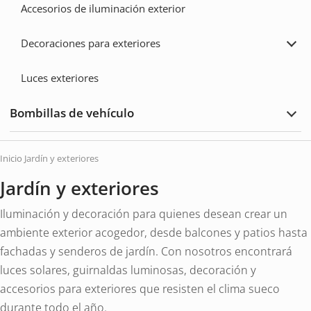
Accesorios de iluminación exterior
Decoraciones para exteriores
Ampl
Deco
para
Luces exteriores
exter
Bombillas de vehículo
Ampl
Bomb
de
vehí
Inicio
Jardín y exteriores
Jardín y exteriores
Iluminación y decoración para quienes desean crear un
ambiente exterior acogedor, desde balcones y patios hasta
fachadas y senderos de jardín. Con nosotros encontrará
luces solares, guirnaldas luminosas, decoración y
accesorios para exteriores que resisten el clima sueco
durante todo el año.