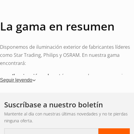
La gama en resumen
Disponemos de iluminación exterior de fabricantes líderes
como Star Trading, Philips y OSRAM. En nuestra gama
encontrará:
Iluminación solar
– Lámparas solares y accesorios
Seguir leyendo
que iluminan sin electricidad
Decoraciones para exteriores
– luces de cadena,
estrellas y figuras iluminadas
Suscríbase a nuestro boletín
Luces exteriores
– Iluminación fija para balcón,
Mantente al día con nuestras últimas novedades y no te pierdas
fachada y pasarela.
ninguna oferta.
Decoraciones navideñas para exteriores
– Luces
Correo
navideñas que puedan resistir el clima invernal.