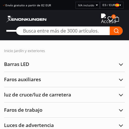
Envío gratuito a partir de 82 EUR
ES / EUR
▾
Seleccionar
visualización
0
de
precios
Inicio
Jardín y exteriores
Barras LED
Ampl
Barr
LED
Faros auxiliares
Ampl
Faro
auxil
luz de cruce/luz de carretera
Ampl
luz
de
Faros de trabajo
cruc
Ampl
de
Faro
carre
de
Luces de advertencia
traba
Ampl