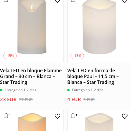
era:
es:
8 EUR.
7 EUR.
9 EUR.
7 EUR.
-15%
-15%
Vela LED en bloque Flamme
Vela LED en forma de
Grand – 30 cm – Blanca –
bloque Paul – 11,5 cm –
Star Trading
Blanca – Star Trading
Entrega en 1-2 días
Entrega en 1-2 días
El
El
El
El
23
EUR
4
EUR
27
EUR
5
EUR
precio
precio
precio
precio
original
actual
original
actual
era:
es:
era:
es:
27 EUR.
23 EUR.
5 EUR.
4 EUR.