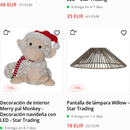
El
El
48
EUR
57
EUR
Entrega en 4-7 días
precio
precio
El
El
35
EUR
41
EUR
original
actual
precio
precio
era:
es:
original
actual
57 EUR.
48 EUR.
era:
es:
41 EUR.
35 EUR.
-15%
-15%
Decoración de interior
Pantalla de lámpara Willow –
Merry pal Monkey -
Star Trading
Decoración navideña con
Entrega en 1-2 días
LED - Star Trading
El
El
18
EUR
22
EUR
Entrega en 4-7 días