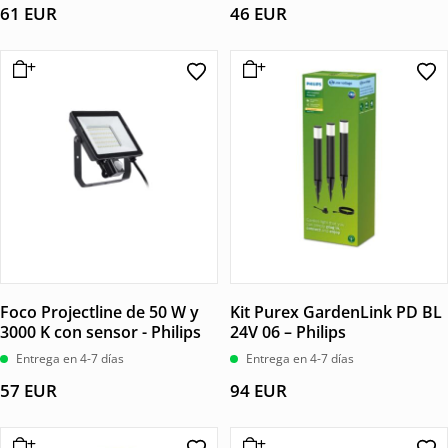
61
EUR
46
EUR
Foco Projectline de 50 W y
Kit Purex GardenLink PD BL
3000 K con sensor - Philips
24V 06 – Philips
Entrega en 4-7 días
Entrega en 4-7 días
57
EUR
94
EUR