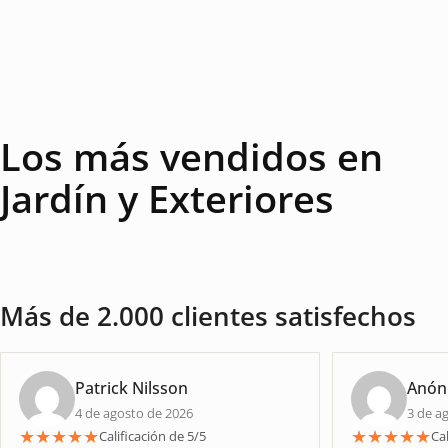
Los más vendidos en
Jardín y Exteriores
Más de 2.000 clientes satisfechos
Patrick Nilsson
Anón
4 de agosto de 2026
3 de a
★
★
★
★
★
★
★
★
★
★
Calificación de 5/5
Cal