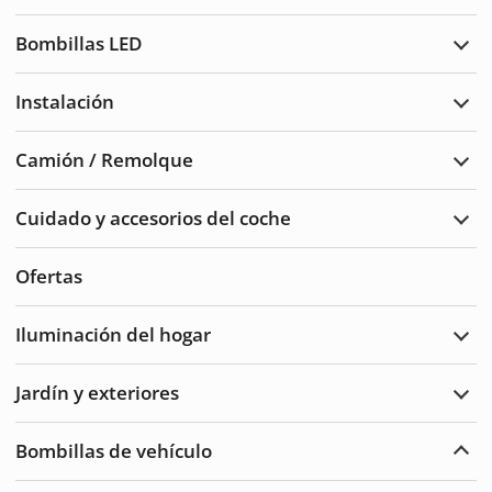
Luce
de
Bombillas LED
adve
Ampl
Bomb
LED
Instalación
Ampl
Insta
Camión / Remolque
Ampl
Cam
/
Cuidado y accesorios del coche
Remo
Ampl
Cuid
del
Ofertas
auto
y
acce
Iluminación del hogar
Ampl
Ilum
del
Jardín y exteriores
hoga
Ampl
Jard
y
Bombillas de vehículo
Exte
Ampl
Bomb
de