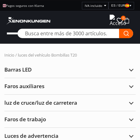
Pagos seguros con Klarna
ES / EUR
▾
Seleccionar
visualización
0
de
precios
Inicio
/
luces del vehículo
Bombillas T20
Barras LED
Ampl
Barr
LED
Faros auxiliares
Ampl
Faro
auxil
luz de cruce/luz de carretera
Ampl
luz
de
Faros de trabajo
cruc
Ampl
de
Faro
carre
de
Luces de advertencia
traba
Ampl