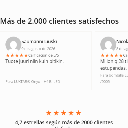
Más de 2.000 clientes satisfechos
Saumanni Liuski
Nicol
9 de agosto de 2026
8 de a
★
★
★
★
★
★
★
★
★
★
Calificación de 5/5
Cal
Tuote juuri niin kuin pitikin.
Mi Ioniq 28 t
estupendas, ¡
Para bombilla 
Para LUXTAR® Onyx | H4 Bi-LED
/9005
★★★★★
4,7 estrellas según más de 2000 clientes