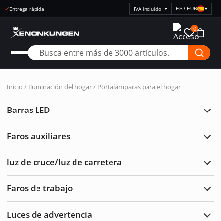
Servicio de atención al cliente 0300-308 60
ES / EUR
▾
Seleccionar
visualización
0
de
precios
Inicio
/
Iluminación del hogar
/ Portalámparas para el hogar
Barras LED
Ampl
Barr
LED
Faros auxiliares
Ampl
Faro
auxil
luz de cruce/luz de carretera
Ampl
luz
de
Faros de trabajo
cruc
Ampl
de
Faro
carre
de
Luces de advertencia
traba
Ampl