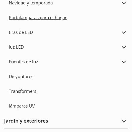
Navidad y temporada
Ampl
Navi
y
Portalámparas para el hogar
temp
tiras de LED
Ampl
tiras
de
luz LED
LED
Ampl
luz
LED
Fuentes de luz
Ampl
Fuen
de
Disyuntores
luz
Transformers
lámparas UV
Jardín y exteriores
Ampl
Jard
y