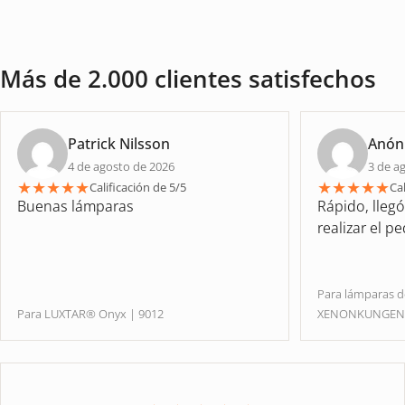
Más de 2.000 clientes satisfechos
Patrick Nilsson
Anón
4 de agosto de 2026
3 de a
★
★
★
★
★
★
★
★
★
★
Calificación de 5/5
Cal
Buenas lámparas
Rápido, lleg
realizar el p
Para lámparas 
Para LUXTAR® Onyx | 9012
XENONKUNGE