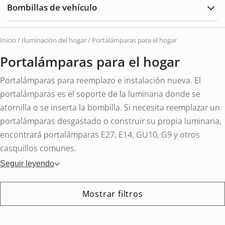
Bombillas de vehículo
Exte
Ampl
Bomb
de
vehí
Inicio
/
Iluminación del hogar
/ Portalámparas para el hogar
Portalámparas para el hogar
Portalámparas para reemplazo e instalación nueva. El
portalámparas es el soporte de la luminaria donde se
atornilla o se inserta la bombilla. Si necesita reemplazar un
portalámparas desgastado o construir su propia luminaria,
encontrará portalámparas E27, E14, GU10, G9 y otros
casquillos comunes.
Seguir leyendo
Mostrar filtros