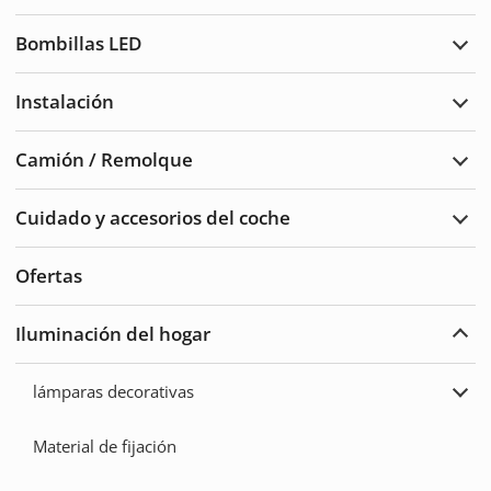
Luce
de
Bombillas LED
adve
Ampl
Bomb
LED
Instalación
Ampl
Insta
Camión / Remolque
Ampl
Cam
/
Cuidado y accesorios del coche
Remo
Ampl
Cuid
del
Ofertas
auto
y
acce
Iluminación del hogar
Ampl
Ilum
del
lámparas decorativas
hoga
Ampl
lámp
deco
Material de fijación