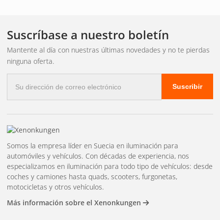
atrás
Suscríbase a nuestro boletín
BA15 en halógeno o LED
Mantente al día con nuestras últimas novedades y no te pierdas
ninguna oferta.
Puedes elegir entre bombillas halógenas tradicionales y
Correo
Suscribir
bombillas LED modernas con la misma base BA15s. Las
electrónico
bombillas LED ofrecen una vida útil más larga y un menor
consumo de energía.
Compra bombillas
Somos la empresa líder en Suecia en iluminación para
automóviles y vehículos. Con décadas de experiencia, nos
BA15s en Xenonkungen.
especializamos en iluminación para todo tipo de vehículos: desde
coches y camiones hasta quads, scooters, furgonetas,
motocicletas y otros vehículos.
Más información sobre el Xenonkungen
Amplia gama de productos a buenos precios. Entrega