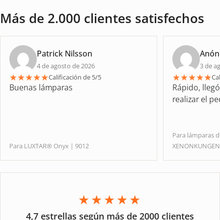
Más de 2.000 clientes satisfechos
Patrick Nilsson
Anón
4 de agosto de 2026
3 de a
★
★
★
★
★
★
★
★
★
★
Calificación de 5/5
Cal
Buenas lámparas
Rápido, lleg
realizar el p
Para lámparas 
Para LUXTAR® Onyx | 9012
XENONKUNGE
★★★★★
4,7 estrellas según más de 2000 clientes