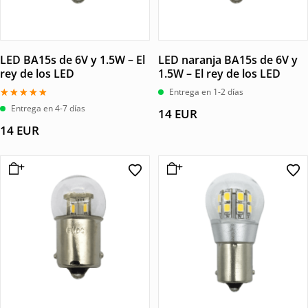
LED BA15s de 6V y 1.5W – El
LED naranja BA15s de 6V y
rey de los LED
1.5W – El rey de los LED
Entrega en 1-2 días
Valorado
Entrega en 4-7 días
14
EUR
con
5.00
14
EUR
de 5