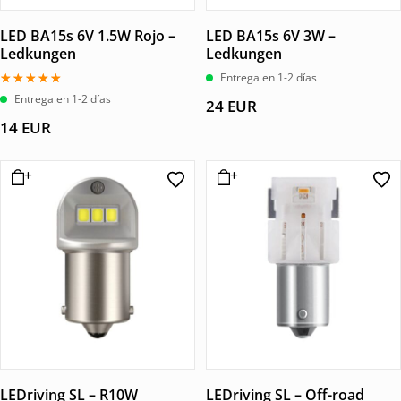
LED BA15s 6V 1.5W Rojo –
LED BA15s 6V 3W –
Ledkungen
Ledkungen
Entrega en 1-2 días
Valorado
Entrega en 1-2 días
24
EUR
con
5.00
14
EUR
de 5
LEDriving SL – R10W
LEDriving SL – Off-road