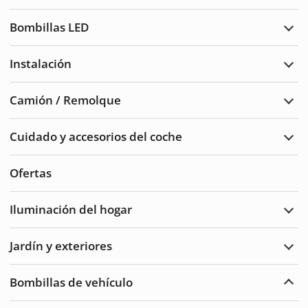
Luce
de
Bombillas LED
adve
Ampl
Bomb
LED
Instalación
Ampl
Insta
Camión / Remolque
Ampl
Cam
/
Cuidado y accesorios del coche
Remo
Ampl
Cuid
del
Ofertas
auto
y
acce
Iluminación del hogar
Ampl
Ilum
del
Jardín y exteriores
hoga
Ampl
Jard
y
Bombillas de vehículo
Exte
Ampl
Bomb
de