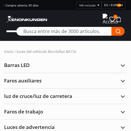
Compra abierta 30 días
ES / EUR
▾
Seleccionar
visualización
0
de
precios
Inicio
/
luces del vehículo
Bombillas BA15s
Barras LED
Ampl
Barr
LED
Faros auxiliares
Ampl
Faro
auxil
luz de cruce/luz de carretera
Ampl
luz
de
Faros de trabajo
cruc
Ampl
de
Faro
carre
de
Luces de advertencia
traba
Ampl