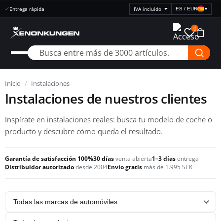
Entrega rápida
ES / EUR
▾
Seleccionar
visualización
0
de
precios
Inicio
/
Instalaciones
Instalaciones de nuestros clientes
Inspírate en instalaciones reales: busca tu modelo de coche o
producto y descubre cómo queda el resultado.
Garantía de satisfacción 100%
30 días
venta abierta
1–3 días
entrega
Distribuidor autorizado
desde 2004
Envío gratis
más de 1.995 SEK