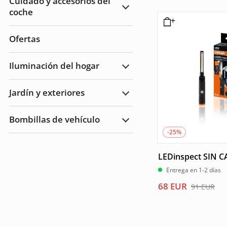
Cuidado y accesorios del
Remolque
original
actual
coche
Ampliar
Cuidado
era:
es:
del
45 EUR.
34 EUR.
automóvil
Ofertas
y
accesorios
Iluminación del hogar
Ampliar
Iluminación
del
Jardín y exteriores
hogar
Ampliar
Jardín
y
Bombillas de vehículo
Exteriores
Ampliar
Bombillas
-25%
de
vehículo
LEDinspect SIN C
Entrega en 1-2 días
El
El
68
EUR
91
EUR
precio
precio
original
actual
era:
es: