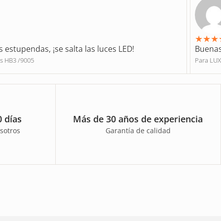
★
★
★
s estupendas, ¡se salta las luces LED!
Buenas
s HB3 /9005
Para LU
 días
Más de 30 años de experiencia
sotros
Garantía de calidad