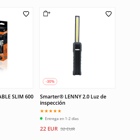
original
actual
era:
es:
81 EUR.
61 EUR.
-30%
ABLE SLIM 600
Smarter® LENNY 2.0 Luz de
inspección
Valorado
Entrega en 1-2 días
con
5.00
El
El
22
EUR
32
EUR
de 5
precio
precio