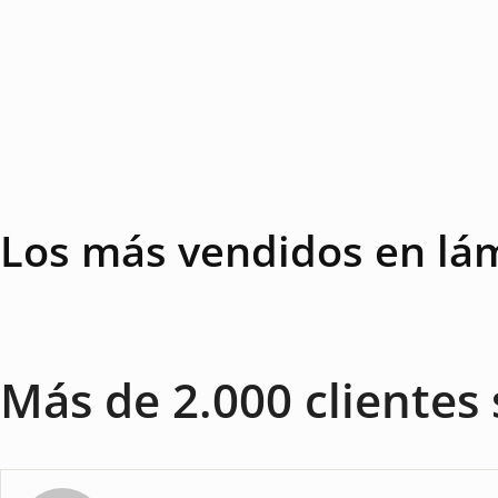
91 EUR.
68 EUR.
Los más vendidos en lá
Más de 2.000 clientes 