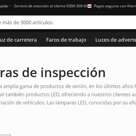
ápida
Servicio de atención al cliente 0300-308 60
Pagos seguros con Klar
luz de carretera
Faros de trabajo
Luces de advert
as de inspección
 amplia gama de productos de xenón, en los últimos años
luir también productos LED, ofreciendo a nuestros clientes 
inación de vehículos. Las lámparas LED, conocidas por su efi