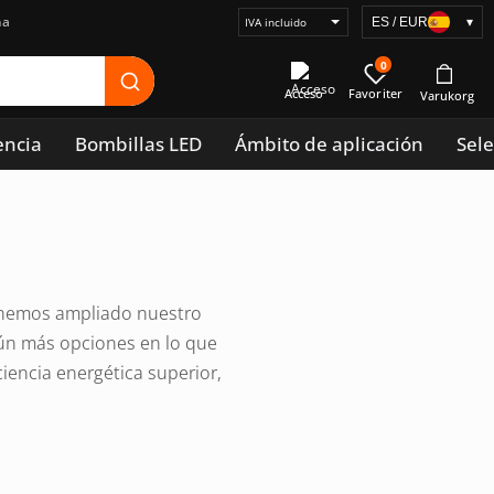
na
ES / EUR
▾
Seleccionar
visualización
0
de
Acceso
precios
encia
Bombillas LED
Ámbito de aplicación
Sele
 hemos ampliado nuestro
aún más opciones en lo que
ciencia energética superior,