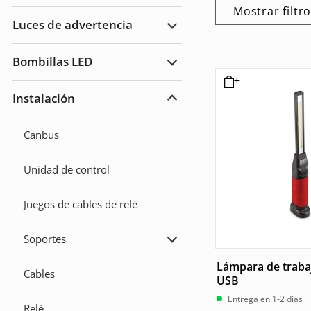
carretera
Faros
Mostrar filtr
de
Luces de advertencia
trabajo
Ampliar
Luces
de
Bombillas LED
advertencia
Ampliar
Bombillas
LED
Instalación
Ampliar
Instalación
Canbus
Unidad de control
Juegos de cables de relé
Soportes
Ampliar
Soportes
Lámpara de traba
Cables
USB
Entrega en 1-2 días
Relé