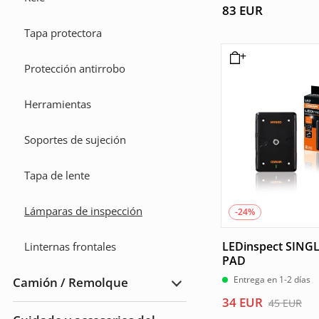
83
EUR
Tapa protectora
Protección antirrobo
Herramientas
Soportes de sujeción
Tapa de lente
Lámparas de inspección
-24%
LEDinspect SING
Linternas frontales
PAD
Entrega en 1-2 días
Camión / Remolque
Ampliar
Camión
El
El
34
EUR
45
EUR
/
precio
precio