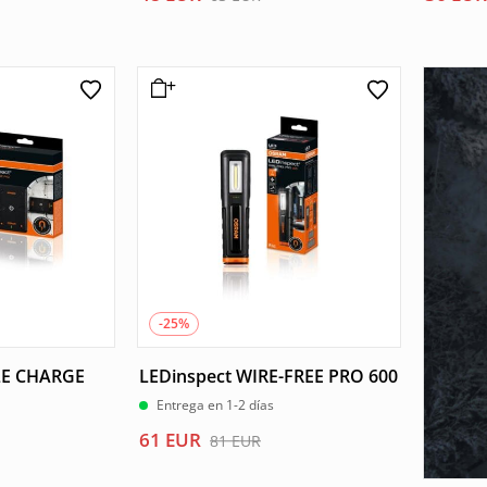
precio
precio
precio
precio
original
actual
origina
actual
era:
es:
era:
es:
63 EUR.
48 EUR.
48 EUR
36 EUR
-25%
LE CHARGE
LEDinspect WIRE-FREE PRO 600
Entrega en 1-2 días
El
El
61
EUR
81
EUR
precio
precio