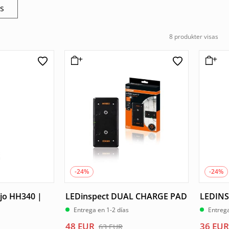
os
8 produkter visas
-24%
-24%
jo HH340 |
LEDinspect DUAL CHARGE PAD
LEDINS
Entrega en 1-2 días
Entrega
El
El
El
El
48
EUR
36
EUR
63
EUR