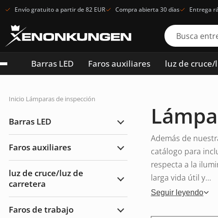
Envío gratuito a partir de 82 EUR
Compra abierta 30 días
Entrega r
Barras LED
Faros auxiliares
luz de cruce/
Inicio
Lámparas de inspección
Lámpar
Barras LED
Ampliar
Barras
Además de nuestra
LED
Faros auxiliares
catálogo para inc
Ampliar
Faros
respecta a la ilum
auxiliares
luz de cruce/luz de
larga vida útil y...
carretera
Ampliar
luz
Seguir leyendo
de
cruce/luz
Faros de trabajo
de
Ampliar