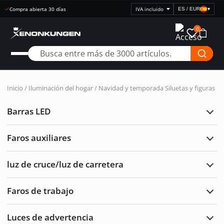
Entrega rápida
ES / EUR
▾
Seleccionar
visualización
0
de
precios
Inicio
/
Iluminación del hogar
/
Navidad y temporada
Siluetas y figuras
Barras LED
Ampl
Barr
LED
Faros auxiliares
Ampl
Faro
auxil
luz de cruce/luz de carretera
Ampl
luz
de
Faros de trabajo
cruc
Ampl
de
Faro
carre
de
Luces de advertencia
traba
Ampl