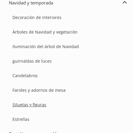
Navidad y temporada
Ampl
Navi
y
Decoración de interiores
temp
Árboles de Navidad y vegetación
Iluminación del árbol de Navidad
guirnaldas de luces
Candelabros
Faroles y adornos de mesa
Siluetas y figuras
Estrellas