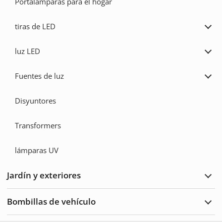
Portalámparas para el hogar
tiras de LED
Ampl
tiras
de
luz LED
LED
Ampl
luz
LED
Fuentes de luz
Ampl
Fuen
de
Disyuntores
luz
Transformers
lámparas UV
Jardín y exteriores
Ampl
Jard
y
Bombillas de vehículo
Exte
Ampl
Bomb
de