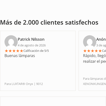
Más de 2.000 clientes satisfechos
Patrick Nilsson
Anón
4 de agosto de 2026
3 de a
★
★
★
★
★
★
★
★
★
★
Calificación de 5/5
Cal
Buenas lámparas
Rápido, lleg
realizar el p
Para lámparas 
Para LUXTAR® Onyx | 9012
XENONKUNGE