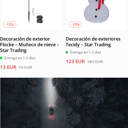
-15%
-15%
Decoración de exterior
Decoración de exteriores
Flocke – Muñeco de nieve –
Tecidy – Star Trading
Star Trading
Entrega en 1-2 días
Entrega en 1-2 días
El
El
123
EUR
145
EUR
El
El
13
EUR
precio
precio
15
EUR
precio
precio
original
actual
original
actual
era:
es:
era:
es:
145 EUR.
123 EUR.
15 EUR.
13 EUR.