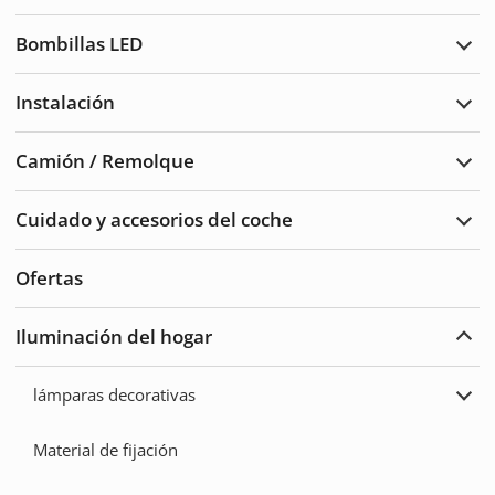
Luce
de
Bombillas LED
adve
Ampl
Bomb
LED
Instalación
Ampl
Insta
Camión / Remolque
Ampl
Cam
/
Cuidado y accesorios del coche
Remo
Ampl
Cuid
del
Ofertas
auto
y
acce
Iluminación del hogar
Ampl
Ilum
del
lámparas decorativas
hoga
Ampl
lámp
deco
Material de fijación