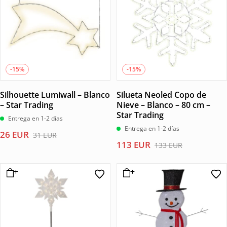
-15%
-15%
Silhouette Lumiwall – Blanco
Silueta Neoled Copo de
– Star Trading
Nieve – Blanco – 80 cm –
Star Trading
Entrega en 1-2 días
Entrega en 1-2 días
El
El
26
EUR
31
EUR
El
El
113
EUR
precio
precio
133
EUR
precio
precio
original
actual
original
actual
era:
es:
era:
es:
31 EUR.
26 EUR.
133 EUR.
113 EUR.