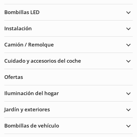
Luce
de
Bombillas LED
adve
Ampl
Bomb
LED
Instalación
Ampl
Insta
Camión / Remolque
Ampl
Cam
/
Cuidado y accesorios del coche
Remo
Ampl
Cuid
del
Ofertas
auto
y
acce
Iluminación del hogar
Ampl
Ilum
del
Jardín y exteriores
hoga
Ampl
Jard
y
Bombillas de vehículo
Exte
Ampl
Bomb
de