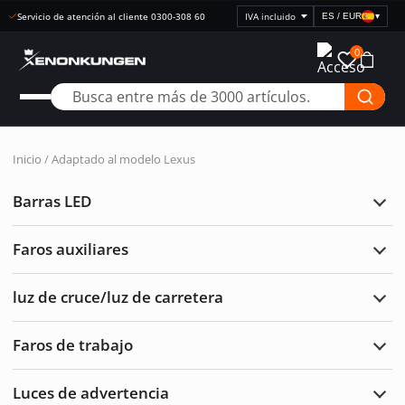
ES / EUR
▾
Seleccionar
visualización
0
de
precios
Inicio
/
Adaptado al modelo
Lexus
Barras LED
Ampl
Barr
LED
Faros auxiliares
Ampl
Faro
auxil
luz de cruce/luz de carretera
Ampl
luz
de
Faros de trabajo
cruc
Ampl
de
Faro
carre
de
Luces de advertencia
traba
Ampl