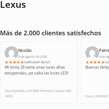
Lexus
Más de 2.000 clientes satisfechos
Nicolás
Patri
8 de agosto de 2026
4 de a
★
★
★
★
★
★
★
★
★
★
Calificación de 5/5
Cal
Mi Ioniq 28 tiene unas luces altas
Buenas lámp
estupendas, ¡se salta las luces LED!
Para bombilla LUXTAR® Premium Canbus HB3
/9005
Para LUXTAR® O