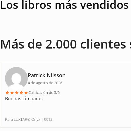
Los libros más vendidos
Más de 2.000 clientes 
Patrick Nilsson
4 de agosto de 2026
★
★
★
★
★
Calificación de 5/5
Buenas lámparas
Para LUXTAR® Onyx | 9012