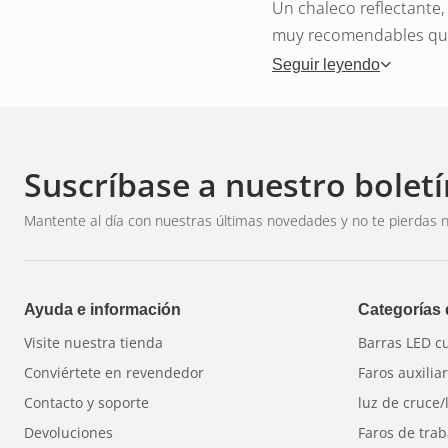
Un chaleco reflectante
muy recomendables que
Seguir leyendo
¿Por qué 
Suscríbase a nuestro boletí
Al detenerse al costado 
hace visible desde una 
Mantente al día con nuestras últimas novedades y no te pierdas n
al tráfico que viene en
orientarse. Combinado 
vehículo.
Ayuda e información
Categorías
¿Preguntas?
Contáctan
Visite nuestra tienda
Barras LED c
Conviértete en revendedor
Faros auxilia
Contacto y soporte
luz de cruce/
Devoluciones
Faros de trab