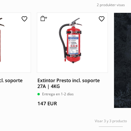
2 produkter visas
cl. soporte
Extintor Presto incl. soporte
27A | 4KG
Entrega en 1-2 días
147
EUR
Visar 3 y 3 producto