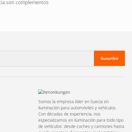
encia son complementos
d?
chaleco reflectante lo
 del automóvil advierte
Suscribir
onar los daños y
a alrededor de tu
Somos la empresa líder en Suecia en
iluminación para automóviles y vehículos.
Con décadas de experiencia, nos
especializamos en iluminación para todo tipo
de vehículos: desde coches y camiones hasta