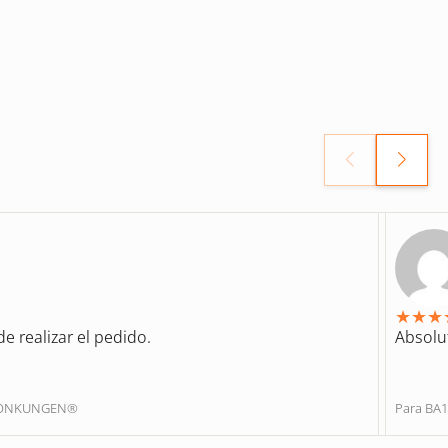
★
★
★
e realizar el pedido.
Absolu
ENONKUNGEN®
Para BA1