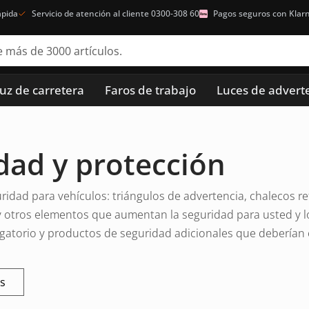
ápida
Servicio de atención al cliente 0300-308 60
Pagos seguros con Klar
luz de carretera
Faros de trabajo
Luces de advert
dad y protección
idad para vehículos: triángulos de advertencia, chalecos re
y otros elementos que aumentan la seguridad para usted y l
gatorio y productos de seguridad adicionales que deberían 
os