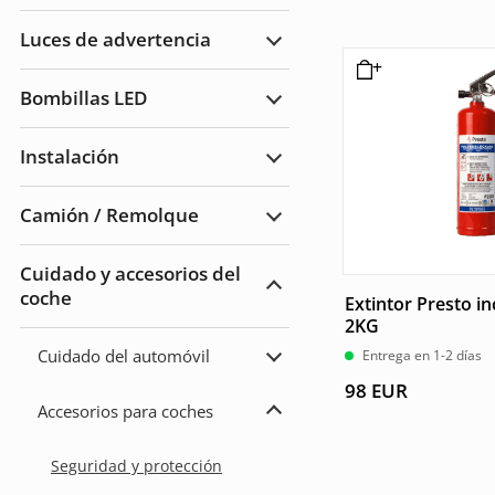
carretera
Faros
de
Luces de advertencia
trabajo
Ampliar
Luces
de
Bombillas LED
advertencia
Ampliar
Bombillas
LED
Instalación
Ampliar
Instalación
Camión / Remolque
Ampliar
Camión
/
Cuidado y accesorios del
Remolque
coche
Ampliar
Extintor Presto in
Cuidado
2KG
del
automóvil
Cuidado del automóvil
Entrega en 1-2 días
y
Ampliar
accesorios
Cuidado
98
EUR
del
Accesorios para coches
automóvil
Ampliar
Accesorios
para
Seguridad y protección
coches