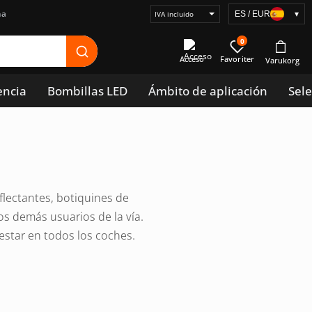
na
ES / EUR
▾
Seleccionar
visualización
0
de
Acceso
precios
encia
Bombillas LED
Ámbito de aplicación
Sele
flectantes, botiquines de
os demás usuarios de la vía.
estar en todos los coches.