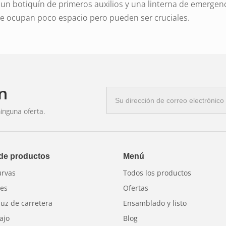
, un botiquín de primeros auxilios y una linterna de emerg
 ocupan poco espacio pero pueden ser cruciales.
usar equipo de segurida
n
de la carretera en la oscuridad, la visibilidad es crucial. Un 
Correo
larga distancia. Un triángulo de advertencia colocado detrás
electrónico
inguna oferta.
 sentido contrario. Una buena linterna le ayudará a inspecci
con el automóvil
luces de advertencia
Creas una zona segur
 de productos
Menú
os
.
urvas
Todos los productos
res
Ofertas
luz de carretera
Ensamblado y listo
ajo
Blog