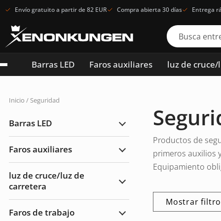
Envío gratuito a partir de 82 EUR
Compra abierta 30 días
Entrega r
Barras LED
Faros auxiliares
luz de cruce/
Inicio
/ Seguridad
Seguri
Barras LED
Ampliar
Barras
Productos de segur
LED
Faros auxiliares
primeros auxilios 
Ampliar
Faros
Equipamiento obli
auxiliares
luz de cruce/luz de
carretera
Ampliar
luz
de
Mostrar filtr
cruce/luz
Faros de trabajo
de
Ampliar