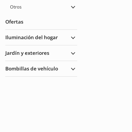
Otros
Ampliar
Otros
Ofertas
Iluminación del hogar
Ampliar
Iluminación
del
Jardín y exteriores
hogar
Ampliar
Jardín
y
Bombillas de vehículo
Exteriores
Ampliar
Bombillas
de
vehículo