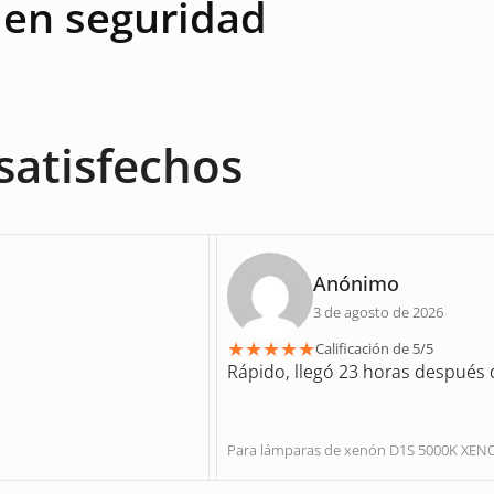
 en seguridad
satisfechos
Anónimo
3 de agosto de 2026
★
★
★
★
★
Calificación de 5/5
Rápido, llegó 23 horas después d
Para lámparas de xenón D1S 5000K X