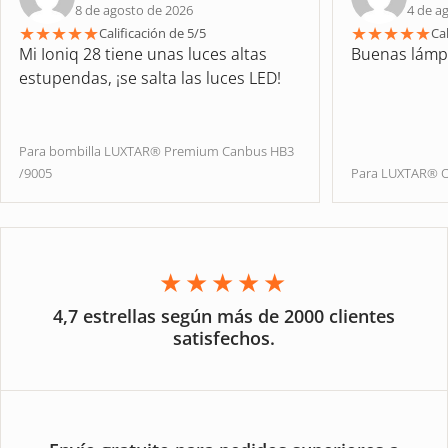
8 de agosto de 2026
4 de a
★
★
★
★
★
★
★
★
★
★
Calificación de 5/5
Cal
Mi Ioniq 28 tiene unas luces altas
Buenas lámp
estupendas, ¡se salta las luces LED!
Para bombilla LUXTAR® Premium Canbus HB3
/9005
Para LUXTAR® O
★★★★★
4,7 estrellas según más de 2000 clientes
satisfechos.