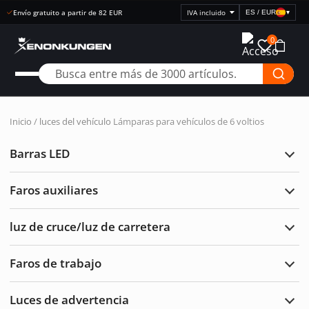
Compra abierta 30 días
ES / EUR
▾
Seleccionar
visualización
0
de
precios
Inicio
/
luces del vehículo
Lámparas para vehículos de 6 voltios
Barras LED
Ampl
Barr
LED
Faros auxiliares
Ampl
Faro
auxil
luz de cruce/luz de carretera
Ampl
luz
de
Faros de trabajo
cruc
Ampl
de
Faro
carre
de
Luces de advertencia
traba
Ampl