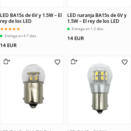
LED BA15s de 6V y 1.5W – El
LED naranja BA15s de 6V y
rey de los LED
1.5W – El rey de los LED
Entrega en 1-2 días
Valorado
Entrega en 4-7 días
14
EUR
con
5.00
14
EUR
de 5