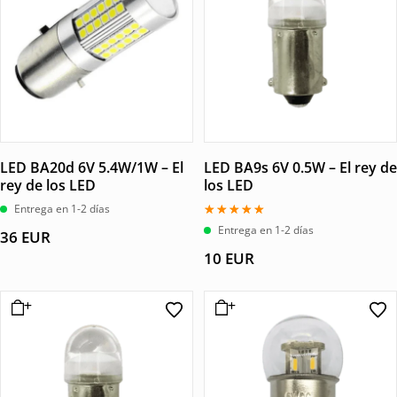
LED BA20d 6V 5.4W/1W – El
LED BA9s 6V 0.5W – El rey de
rey de los LED
los LED
Entrega en 1-2 días
Valorado
Entrega en 1-2 días
36
EUR
con
5.00
10
EUR
de 5