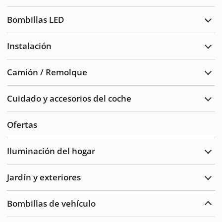
Luce
de
Bombillas LED
adve
Ampl
Bomb
LED
Instalación
Ampl
Insta
Camión / Remolque
Ampl
Cam
/
Cuidado y accesorios del coche
Remo
Ampl
Cuid
del
Ofertas
auto
y
acce
Iluminación del hogar
Ampl
Ilum
del
Jardín y exteriores
hoga
Ampl
Jard
y
Bombillas de vehículo
Exte
Ampl
Bomb
de