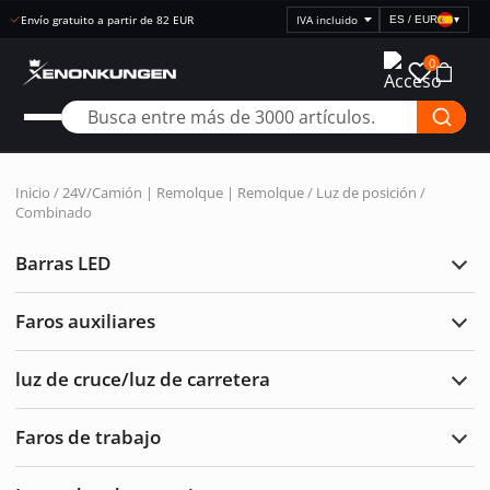
Compra abierta 30 días
ES / EUR
▾
Seleccionar
visualización
0
de
precios
Inicio
/
24V/Camión | Remolque | Remolque
/
Luz de posición
/
Combinado
Barras LED
Ampl
Barr
LED
Faros auxiliares
Ampl
Faro
auxil
luz de cruce/luz de carretera
Ampl
luz
de
Faros de trabajo
cruc
Ampl
de
Faro
carre
de