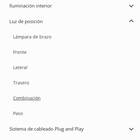
Iluminación interior
Ampl
Ilum
inter
Luz de posición
Ampl
Luz
de
Lámpara de brazo
posi
Frente
Lateral
Trasero
Combinación
Paso
Sistema de cableado Plug and Play
Ampl
Sist