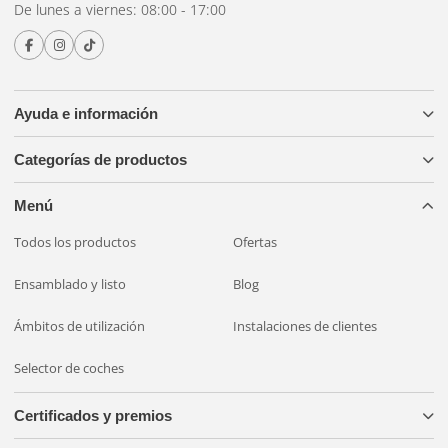
suficiente para luces separadas, la diferencia es menos
De lunes a viernes: 08:00 - 17:00
perceptible.
Funciones dinámicas
Ayuda e información
Categorías de productos
Algunos faros combinados modernos incorporan
intermitentes dinámicos: la luz se desplaza
Menú
secuencialmente hacia afuera en lugar de parpadear. Se
Todos los productos
Ofertas
trata de una mejora en la visibilidad que hace que el
intermitente del vehículo sea más visible para los demás
Ensamblado y listo
Blog
usuarios de la vía y que se agradece en vehículos de gama
Ámbitos de utilización
Instalaciones de clientes
alta.
Selector de coches
Certificados y premios