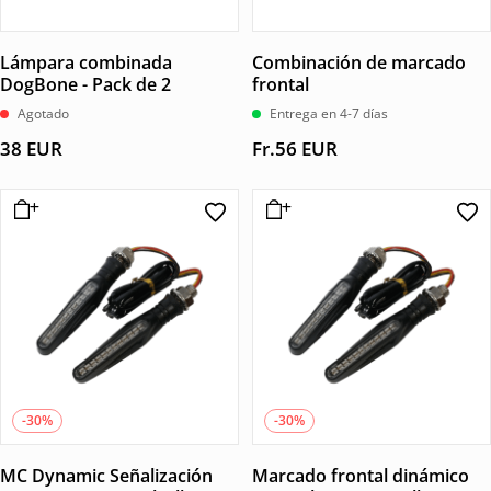
Lámpara combinada
Combinación de marcado
DogBone - Pack de 2
frontal
Agotado
Entrega en 4-7 días
38
EUR
Fr.
56
EUR
-30%
-30%
MC Dynamic Señalización
Marcado frontal dinámico