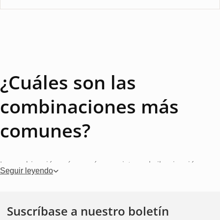
¿Cuáles son las
combinaciones más
comunes?
La combinación más común consiste en la iluminación
Seguir leyendo
frontal y lateral en la misma lámpara. Esta lámpara cuenta
con un LED blanco que ilumina hacia adelante y un LED
amarillo que ilumina hacia los lados, lo que significa que la
Suscríbase a nuestro boletín
misma unidad cumple con ambos requisitos legales. Otras