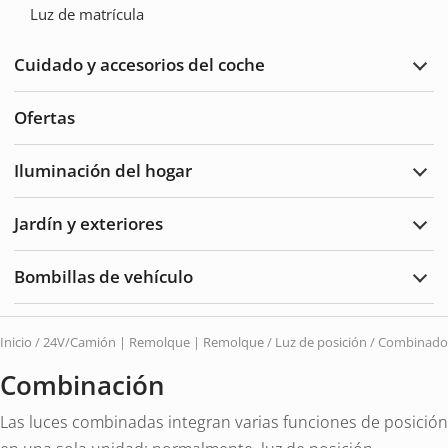
de
Luz de matrícula
cabl
Plug
and
Cuidado y accesorios del coche
Play
Ampl
Cuid
del
Ofertas
auto
y
acce
Iluminación del hogar
Ampl
Ilum
del
Jardín y exteriores
hoga
Ampl
Jard
y
Bombillas de vehículo
Exte
Ampl
Bomb
de
vehí
Inicio
/
24V/Camión | Remolque | Remolque
/
Luz de posición
/ Combinado
Combinación
Las luces combinadas integran varias funciones de posición