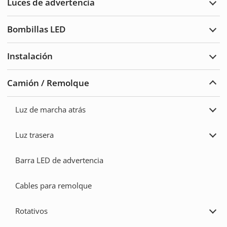
Luces de advertencia
traba
Ampl
Luce
de
Bombillas LED
adve
Ampl
Bomb
LED
Instalación
Ampl
Insta
Camión / Remolque
Ampl
Cam
/
Luz de marcha atrás
Remo
Ampl
Luz
de
Luz trasera
marc
Ampl
atrás
Luz
trase
Barra LED de advertencia
Cables para remolque
Rotativos
Ampl
Rota