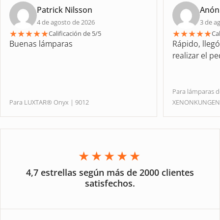
Patrick Nilsson
Anón
4 de agosto de 2026
3 de a
★
★
★
★
★
★
★
★
★
★
Calificación de 5/5
Cal
Buenas lámparas
Rápido, lleg
realizar el p
Para lámparas 
Para LUXTAR® Onyx | 9012
XENONKUNGE
★★★★★
4,7 estrellas según más de 2000 clientes
satisfechos.