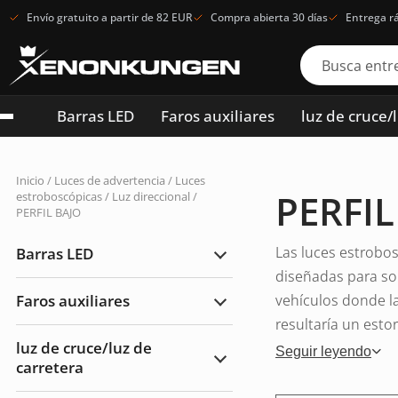
Envío gratuito a partir de 82 EUR
Compra abierta 30 días
Entrega r
Barras LED
Faros auxiliares
luz de cruce/
Inicio
/
Luces de advertencia
/
Luces
PERFIL
estroboscópicas / Luz direccional
/
PERFIL BAJO
Las luces estrobos
Barras LED
Ampliar
Barras
diseñadas para sob
LED
Faros auxiliares
vehículos donde la
Ampliar
Faros
resultaría un esto
auxiliares
luz de cruce/luz de
Seguir leyendo
carretera
Ampliar
luz
de