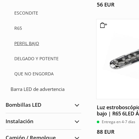
56
EUR
ESCONDITE
R65
PERFIL BAJO
DELGADO Y POTENTE
QUE NO ENGORDA
Barra LED de advertencia
Bombillas LED
Luz estroboscópic
Ampliar
Bombillas
bajo | R65 6LED 
LED
Instalación
Entrega en 4-7 días
Ampliar
Instalación
88
EUR
Camión / Remolque