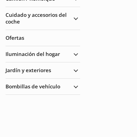
Ampliar
Camión
/
Cuidado y accesorios del
Remolque
coche
Ampliar
Cuidado
del
automóvil
Ofertas
y
accesorios
Iluminación del hogar
Ampliar
Iluminación
del
Jardín y exteriores
hogar
Ampliar
Jardín
y
Bombillas de vehículo
Exteriores
Ampliar
Bombillas
de
vehículo