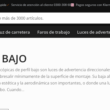
ápida
Servicio de atención al cliente 0300-308 60
Pagos seguros con Klar
luz de carretera
Faros de trabajo
Luces de advert
 BAJO
cópicas de perfil bajo son luces de advertencia direccional
resalir mínimamente de la superficie de montaje. Su baja al
 estética y la aerodinámica son importantes, o donde una l
rbo. Cuando...