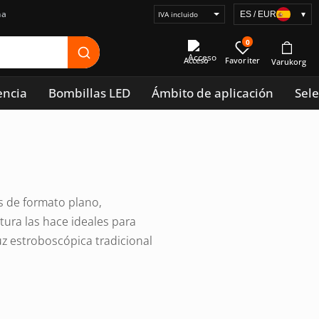
na
ES / EUR
▾
Seleccionar
visualización
0
de
Acceso
precios
encia
Bombillas LED
Ámbito de aplicación
Sele
es de formato plano,
tura las hace ideales para
uz estroboscópica tradicional