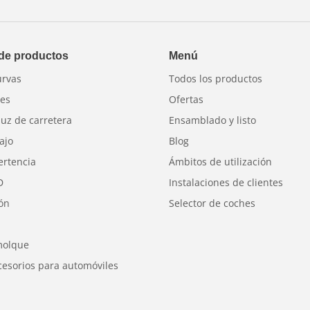
 de productos
Menú
urvas
Todos los productos
res
Ofertas
luz de carretera
Ensamblado y listo
ajo
Blog
ertencia
Ámbitos de utilización
D
Instalaciones de clientes
ión
Selector de coches
molque
cesorios para automóviles