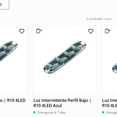
os
6 produkter visas
jo | R10 4LED
Luz Intermitente Perfil Bajo |
Luz Int
R10 4LED Azul
R10 4L
Entrega en 4-7 días
Entrega