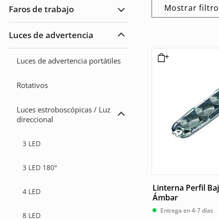
cruce/luz
Mostrar filtr
Faros de trabajo
de
Ampliar
carretera
Faros
de
Luces de advertencia
trabajo
Ampliar
Luces
de
Luces de advertencia portátiles
advertencia
Rotativos
Luces estroboscópicas / Luz
Ampliar
direccional
Luces
estroboscópicas
/
3 LED
Luz
direccional
3 LED 180°
Linterna Perfil Ba
4 LED
Ámbar
Entrega en 4-7 días
8 LED