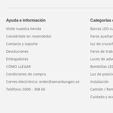
Ayuda e información
Categorías
Visite nuestra tienda
Barras LED c
Conviértete en revendedor
Faros auxilia
Contacto y soporte
luz de cruce/
Devoluciones
Faros de trab
Embajadores
Luces de adv
CÓMO LLEGAR
Bombillas LE
Condiciones de compra
Luz de posic
Correo electrónico: order@xenonkungen.se
Instalación
Teléfono: 0300 - 308 60
Camión / Re
Cuidado y ac