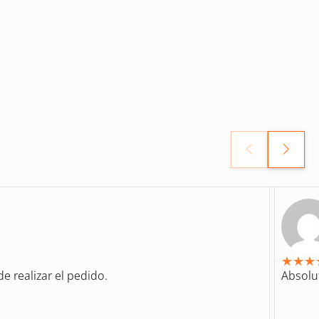
★
★
★
e realizar el pedido.
Absolu