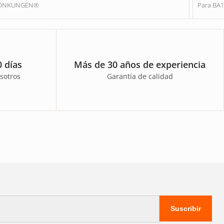
ENONKUNGEN®
Para BA1
 días
Más de 30 años de experiencia
sotros
Garantía de calidad
Suscribir