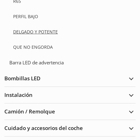
R65
PERFIL BAJO
DELGADO Y POTENTE
QUE NO ENGORDA
Barra LED de advertencia
Bombillas LED
Ampl
Bomb
LED
Instalación
Ampl
Insta
Camión / Remolque
Ampl
Cam
/
Cuidado y accesorios del coche
Remo
Ampl
Cuid
del