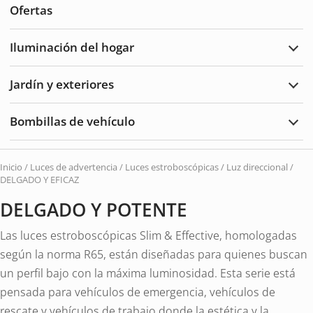
Ofertas
auto
y
acce
Iluminación del hogar
Ampl
Ilum
del
Jardín y exteriores
hoga
Ampl
Jard
y
Bombillas de vehículo
Exte
Ampl
Bomb
de
vehí
Inicio
/
Luces de advertencia
/
Luces estroboscópicas / Luz direccional
/
DELGADO Y EFICAZ
DELGADO Y POTENTE
Las luces estroboscópicas Slim & Effective, homologadas
según la norma R65, están diseñadas para quienes buscan
un perfil bajo con la máxima luminosidad. Esta serie está
pensada para vehículos de emergencia, vehículos de
rescate y vehículos de trabajo donde la estética y la