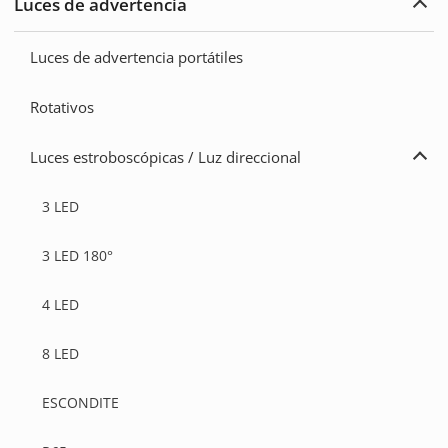
Luces de advertencia
traba
Ampl
Luce
de
Luces de advertencia portátiles
adve
Rotativos
Luces estroboscópicas / Luz direccional
Ampl
Luce
estr
3 LED
/
Luz
direc
3 LED 180°
4 LED
8 LED
ESCONDITE