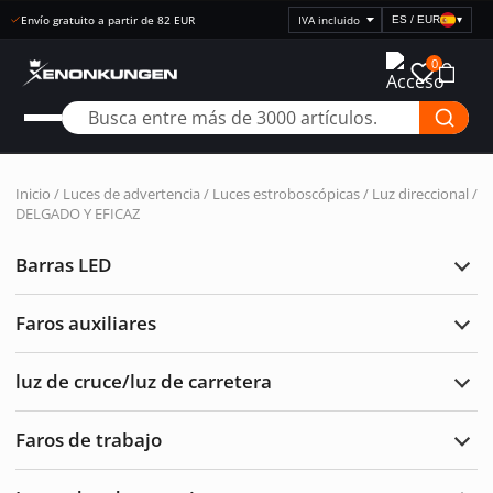
Envío gratuito a partir de 82 EUR
ES / EUR
▾
Seleccionar
visualización
0
de
precios
Inicio
/
Luces de advertencia
/
Luces estroboscópicas / Luz direccional
/
DELGADO Y EFICAZ
Barras LED
Ampl
Barr
LED
Faros auxiliares
Ampl
Faro
auxil
luz de cruce/luz de carretera
Ampl
luz
de
Faros de trabajo
cruc
Ampl
de
Faro
carre
de