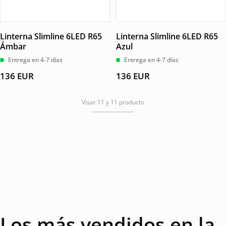
Linterna Slimline 6LED R65
Linterna Slimline 6LED R65
Ámbar
Azul
Entrega en 4-7 días
Entrega en 4-7 días
136
EUR
136
EUR
Visar 11 y 11 producto
Los más vendidos en la