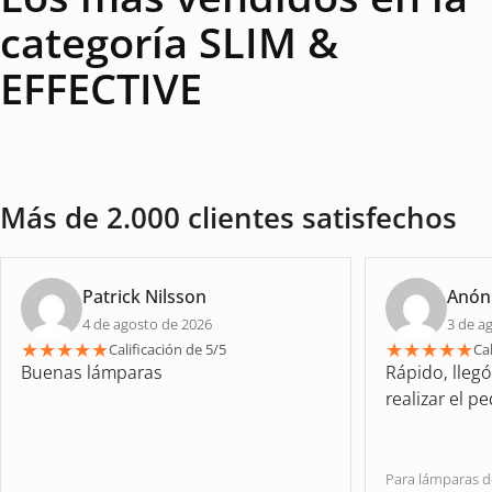
categoría SLIM &
EFFECTIVE
Más de 2.000 clientes satisfechos
Patrick Nilsson
Anón
4 de agosto de 2026
3 de a
★
★
★
★
★
★
★
★
★
★
Calificación de 5/5
Cal
Buenas lámparas
Rápido, lleg
realizar el p
Para lámparas 