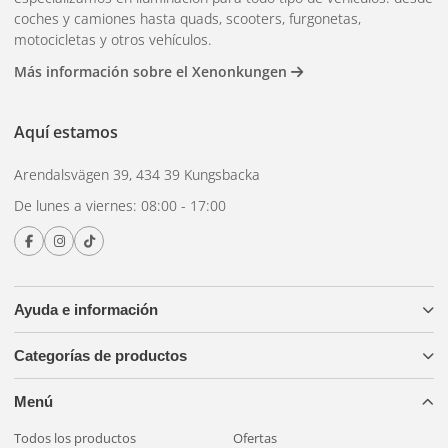
sustituya los tornillos estándar por los de seguridad. No se
coches y camiones hasta quads, scooters, furgonetas,
requieren herramientas adicionales ni modificaciones.
motocicletas y otros vehículos.
Contáctanos
Si no está seguro de qué tamaño se ajusta a
Más información sobre el Xenonkungen
su soporte.
Aquí estamos
Arendalsvägen 39, 434 39 Kungsbacka
De lunes a viernes: 08:00 - 17:00
Ayuda e información
Categorías de productos
Menú
Todos los productos
Ofertas