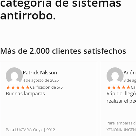
categoría de sistemas
antirrobo.
Más de 2.000 clientes satisfechos
Patrick Nilsson
Anón
4 de agosto de 2026
3 de a
★
★
★
★
★
★
★
★
★
★
Calificación de 5/5
Cal
Buenas lámparas
Rápido, lleg
realizar el p
Para lámparas 
Para LUXTAR® Onyx | 9012
XENONKUNGE