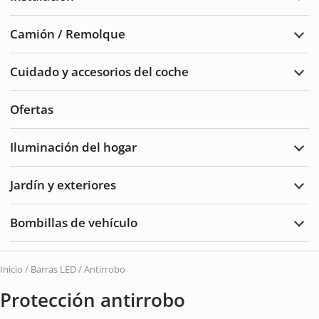
Ampl
Insta
Camión / Remolque
Ampl
Cam
/
Cuidado y accesorios del coche
Remo
Ampl
Cuid
del
Ofertas
auto
y
acce
Iluminación del hogar
Ampl
Ilum
del
Jardín y exteriores
hoga
Ampl
Jard
y
Bombillas de vehículo
Exte
Ampl
Bomb
de
vehí
Inicio
/
Barras LED
/ Antirrobo
Protección antirrobo