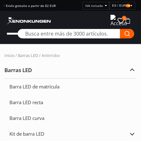
Compra abierta 30 días
ES / EUR
▾
Seleccionar
visualización
0
de
precios
Inicio
/
Barras LED
/ Antirrobo
Barras LED
Ampl
Barr
LED
Barra LED de matrícula
Barra LED recta
Barra LED curva
Kit de barra LED
Ampl
Kit