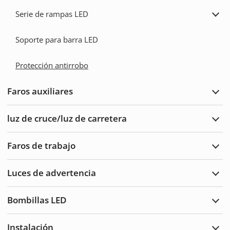
de
Serie de rampas LED
barra
Ampl
LED
la
serie
Soporte para barra LED
de
ramp
LED
Protección antirrobo
Faros auxiliares
Ampl
Faro
auxil
luz de cruce/luz de carretera
Ampl
luz
de
Faros de trabajo
cruc
Ampl
de
Faro
carre
de
Luces de advertencia
traba
Ampl
Luce
de
Bombillas LED
adve
Ampl
Bomb
LED
Instalación