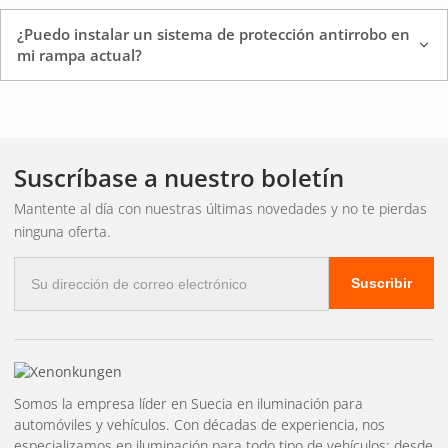
¿Puedo instalar un sistema de protección antirrobo en
Tipos de protección
mi rampa actual?
contra robos
Suscríbase a nuestro boletín
Soportes de perno con cierre
Sustituye los tornillos
estándar del soporte de la rampa y requiere una llave
Mantente al día con nuestras últimas novedades y no te pierdas
ninguna oferta.
especial para aflojarlos. Es la opción más común y sencilla.
Correo
Tornillos de seguridad
Con un perfil único que solo se
Suscribir
electrónico
puede aflojar con la broca especial incluida. Disponible en
diferentes tamaños para adaptarse a los sujetadores más
comunes.
La mayoría de los dispositivos antirrobo son fáciles de
Somos la empresa líder en Suecia en iluminación para
automóviles y vehículos. Con décadas de experiencia, nos
adaptar a los sistemas existentes.
corchetes
Simplemente
especializamos en iluminación para todo tipo de vehículos: desde