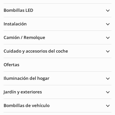
Luce
de
Bombillas LED
adve
Ampl
Bomb
LED
Instalación
Ampl
Insta
Camión / Remolque
Ampl
Cam
/
Cuidado y accesorios del coche
Remo
Ampl
Cuid
del
Ofertas
auto
y
acce
Iluminación del hogar
Ampl
Ilum
del
Jardín y exteriores
hoga
Ampl
Jard
y
Bombillas de vehículo
Exte
Ampl
Bomb
de