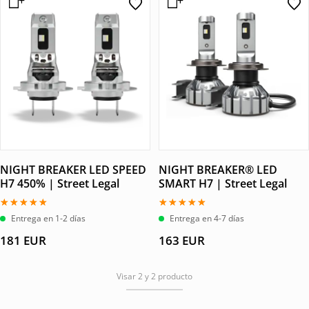
NIGHT BREAKER LED SPEED
NIGHT BREAKER® LED
H7 450% | Street Legal
SMART H7 | Street Legal
Valorado
Valorado
Entrega en 1-2 días
Entrega en 4-7 días
con
con
5.00
5.00
181
EUR
163
EUR
de 5
de 5
Visar 2 y 2 producto