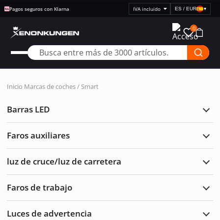
Pagos seguros con Klarna
ES / EUR
▾
Seleccionar
visualización
0
de
precios
Inicio
Marcas de coches / Smart
Barras LED
Ampl
Barr
LED
Faros auxiliares
Ampl
Faro
auxil
luz de cruce/luz de carretera
Ampl
luz
de
Faros de trabajo
cruc
Ampl
de
Faro
carre
de
Luces de advertencia
traba
Ampl