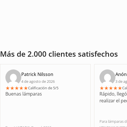
Más de 2.000 clientes satisfechos
Patrick Nilsson
Anón
4 de agosto de 2026
3 de a
★
★
★
★
★
★
★
★
★
★
Calificación de 5/5
Cal
Buenas lámparas
Rápido, lleg
realizar el p
Para lámparas 