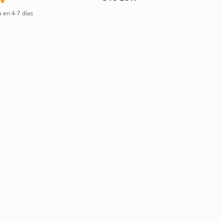
o
 en 4-7 días