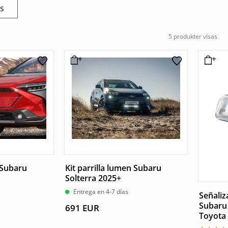
os
5 produkter visas
n Subaru
Kit parrilla lumen Subaru
Solterra 2025+
Entrega en 4-7 días
Señaliz
Subaru
691
EUR
Toyota