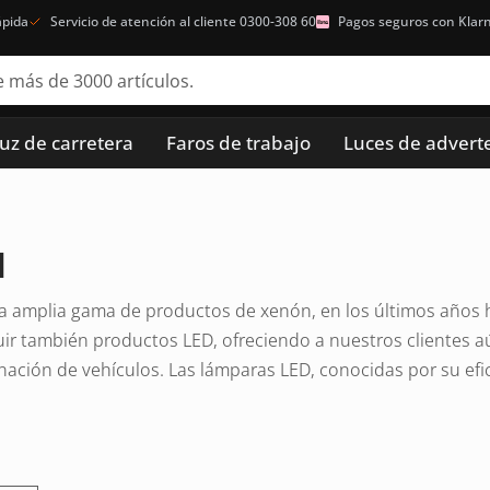
ápida
Servicio de atención al cliente 0300-308 60
Pagos seguros con Klar
luz de carretera
Faros de trabajo
Luces de advert
u
 amplia gama de productos de xenón, en los últimos años
luir también productos LED, ofreciendo a nuestros clientes 
inación de vehículos. Las lámparas LED, conocidas por su efi