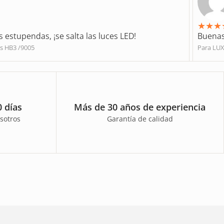
★
★
★
s estupendas, ¡se salta las luces LED!
Buenas
s HB3 /9005
Para LU
 días
Más de 30 años de experiencia
sotros
Garantía de calidad