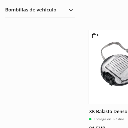
Jardín
y
Bombillas de vehículo
Exteriores
Ampliar
Bombillas
de
vehículo
XK Balasto Denso
Entrega en 1-2 días