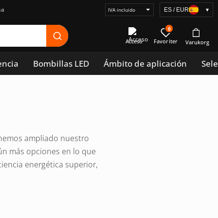
na
ES / EUR
▾
Seleccionar
visualización
0
de
Acceso
precios
encia
Bombillas LED
Ámbito de aplicación
Sele
 hemos ampliado nuestro
aún más opciones en lo que
ciencia energética superior,