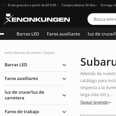
Envío gratuito a partir de 82 EUR
Compra abierta 30 días
Entrega r
Barras LED
Faros auxiliares
luz de cruce/
Inicio
Marcas de coches / Subaru
Subar
Barras LED
Ampliar
Barras
Además de nuestra
LED
Faros auxiliares
catálogo para inc
Ampliar
Faros
respecta a la ilum
auxiliares
luz de cruce/luz de
larga vida útil y...
carretera
Ampliar
luz
Seguir leyendo
de
cruce/luz
Faros de trabajo
de
Ampliar