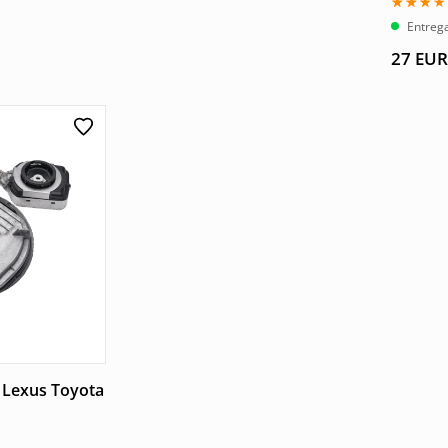
Valorad
Entrega
con
3.00
27
EUR
de 5
 Lexus Toyota