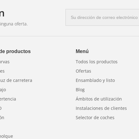
n
Correo
electrónico
inguna oferta.
 de productos
Menú
urvas
Todos los productos
res
Ofertas
luz de carretera
Ensamblado y listo
ajo
Blog
ertencia
Ámbitos de utilización
D
Instalaciones de clientes
ión
Selector de coches
molque