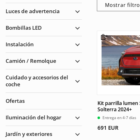
carretera
Faros
Mostrar filtr
de
Luces de advertencia
trabajo
Ampliar
Luces
de
Bombillas LED
advertencia
Ampliar
Bombillas
LED
Instalación
Ampliar
Instalación
Camión / Remolque
Ampliar
Camión
/
Cuidado y accesorios del
Remolque
coche
Ampliar
Cuidado
del
automóvil
Ofertas
y
Kit parrilla lume
accesorios
Solterra 2024+
Iluminación del hogar
Entrega en 4-7 días
Ampliar
Iluminación
691
EUR
del
Jardín y exteriores
hogar
Ampliar