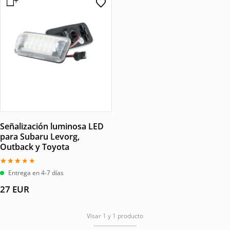
Señalización luminosa LED
para Subaru Levorg,
Outback y Toyota
Valorado
Entrega en 4-7 días
con
3.00
27
EUR
de 5
Visar 1 y 1 producto