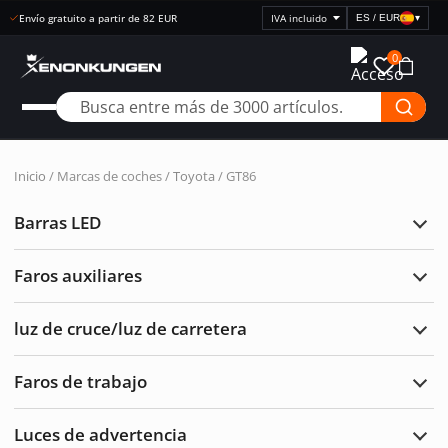
Envío gratuito a partir de 82 EUR
ES / EUR
▾
Seleccionar
visualización
0
de
precios
Inicio
/ Marcas de coches /
Toyota
/ GT86
Barras LED
Ampl
Barr
LED
Faros auxiliares
Ampl
Faro
auxil
luz de cruce/luz de carretera
Ampl
luz
de
Faros de trabajo
cruc
Ampl
de
Faro
carre
de
Luces de advertencia
traba
Ampl