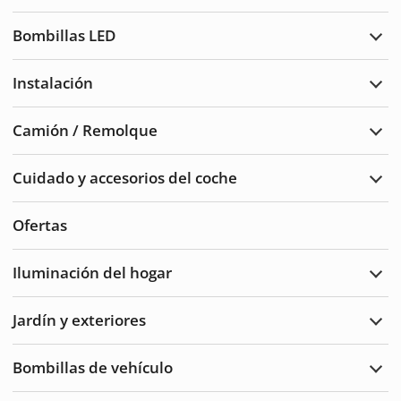
Luce
de
Bombillas LED
adve
Ampl
Bomb
LED
Instalación
Ampl
Insta
Camión / Remolque
Ampl
Cam
/
Cuidado y accesorios del coche
Remo
Ampl
Cuid
del
Ofertas
auto
y
acce
Iluminación del hogar
Ampl
Ilum
del
Jardín y exteriores
hoga
Ampl
Jard
y
Bombillas de vehículo
Exte
Ampl
Bomb
de