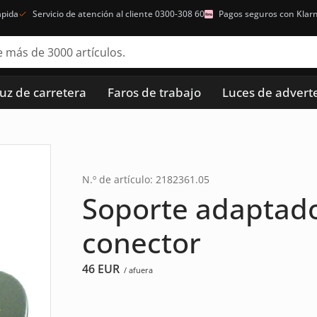
ápida
Servicio de atención al cliente 0300-308 60
Pagos seguros con Klar
luz de carretera
Faros de trabajo
Luces de advert
N.º de artículo: 2182361.05
Soporte adaptado
conector
46
EUR
/ afuera