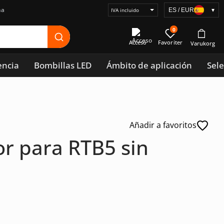
na
ES / EUR
▾
Seleccionar
visualización
0
de
Acceso
precios
encia
Bombillas LED
Ámbito de aplicación
Sele
Añadir a favoritos
r para RTB5 sin