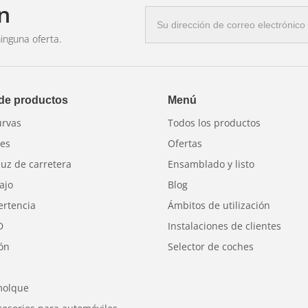
n
Correo
electrónico
inguna oferta.
 de productos
Menú
urvas
Todos los productos
res
Ofertas
luz de carretera
Ensamblado y listo
ajo
Blog
ertencia
Ámbitos de utilización
D
Instalaciones de clientes
ión
Selector de coches
molque