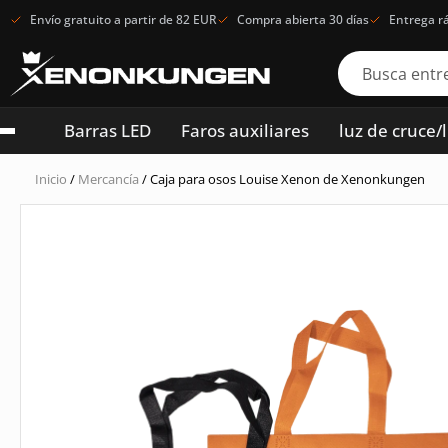
Envío gratuito a partir de 82 EUR
Compra abierta 30 días
Entrega r
Barras LED
Faros auxiliares
luz de cruce/
Inicio
/
Mercancía
/ Caja para osos Louise Xenon de Xenonkungen