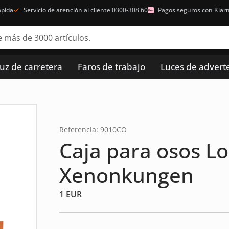
ápida
Servicio de atención al cliente 0300-308 60
Pagos seguros con Klar
luz de carretera
Faros de trabajo
Luces de advert
Referencia: 9010CO
Caja para osos L
Xenonkungen
1
EUR