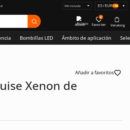
na
ES / EUR
▾
Seleccionar
visualización
0
de
Acceso
precios
encia
Bombillas LED
Ámbito de aplicación
Sele
Añadir a favoritos
ouise Xenon de