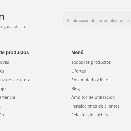
n
Correo
electrónico
inguna oferta.
 de productos
Menú
urvas
Todos los productos
res
Ofertas
luz de carretera
Ensamblado y listo
ajo
Blog
ertencia
Ámbitos de utilización
D
Instalaciones de clientes
ión
Selector de coches