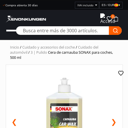
Compra abierta 30 días
ES / EUR
▾
Seleccionar
visualización
0
de
precios
Inicio
/
Cuidado y accesorios del coche
/
Cuidado del
automóvil
/
3 | Pulido
Cera de carnauba SONAX para coches,
500 ml
❮
❯