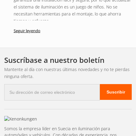
el sistema de iluminación es un juego de niños. No se
necesitan herramientas para el montaje, lo que ahorra
tiempo y esfuerzo.
Seguir leyendo
Dimensiones del producto
Dimensiones: 230x220x30, diseñado para encajar
perfectamente con la luz extra OZZ XR2 P 9″, garantizando
Suscríbase a nuestro boletín
un acabado impecable y atractivo.
Mantente al día con nuestras últimas novedades y no te pierdas
ninguna oferta.
Correo
Suscribir
electrónico
Somos la empresa líder en Suecia en iluminación para
automóviles y vehículos. Con décadas de experiencia, nos