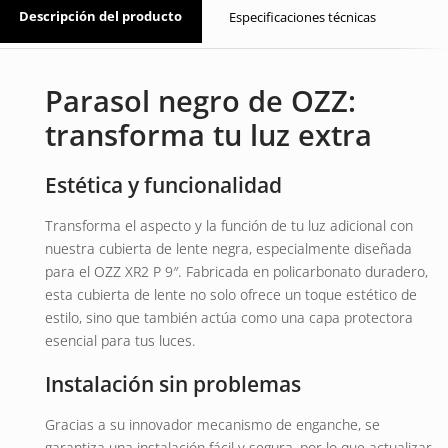
Descripción del producto
Especificaciones técnicas
Parasol negro de OZZ:
transforma tu luz extra
Estética y funcionalidad
Transforma el aspecto y la función de tu luz adicional con
nuestra cubierta de lente negra, especialmente diseñada
para el OZZ XR2 P 9″. Fabricada en policarbonato duradero,
esta cubierta de lente no solo ofrece un toque estético de
estilo, sino que también actúa como una capa protectora
esencial para tus luces.
Instalación sin problemas
Gracias a su innovador mecanismo de enganche, se
garantiza una instalación fácil y segura, por lo que actualizar