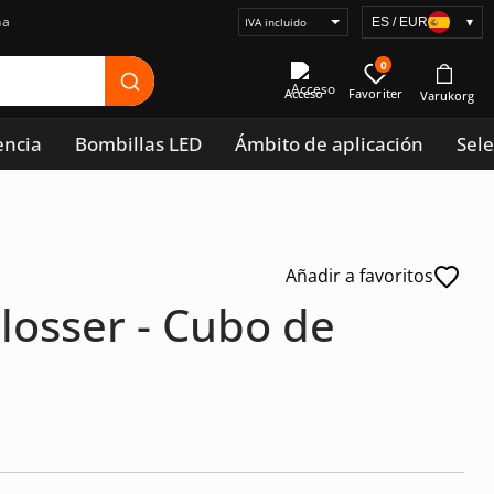
na
ES / EUR
▾
Seleccionar
visualización
0
de
Acceso
precios
encia
Bombillas LED
Ámbito de aplicación
Sele
Añadir a favoritos
losser - Cubo de