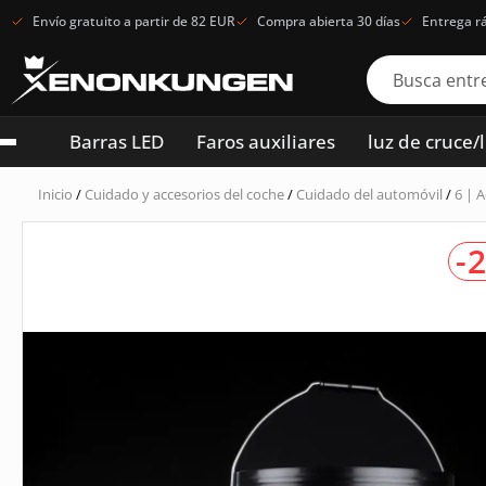
Envío gratuito a partir de 82 EUR
Compra abierta 30 días
Entrega r
Barras LED
Faros auxiliares
luz de cruce/
Inicio
/
Cuidado y accesorios del coche
/
Cuidado del automóvil
/
6 | 
-