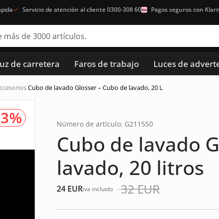
ápida
Servicio de atención al cliente 0300-308 60
Pagos seguros con Klar
luz de carretera
Faros de trabajo
Luces de advert
Accesorios
Cubo de lavado Glosser – Cubo de lavado, 20 L
23%
Número de artículo: G211550
Cubo de lavado G
lavado, 20 litros
32
EUR
24
EUR
iva incluido
El
El
precio
precio