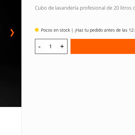
original
actual
Cubo de lavandería profesional de 20 litros 
era:
es:
32 EUR.
24 EUR.
Pocos en stock | ¡Haz tu pedido antes de las 12:
❯
-
+