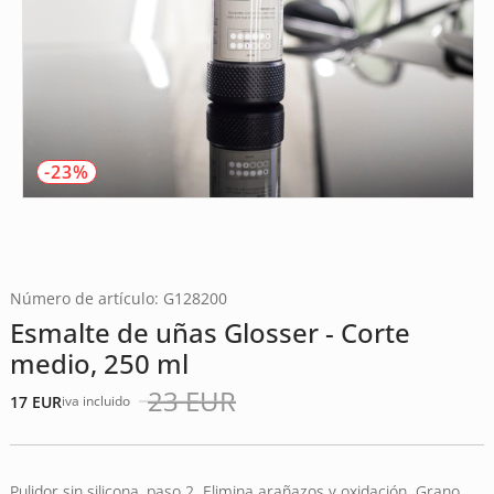
-23%
Número de artículo: G128200
Esmalte de uñas Glosser - Corte
medio, 250 ml
23
EUR
17
EUR
iva incluido
El
El
precio
precio
original
actual
era:
es:
Pulidor sin silicona, paso 2. Elimina arañazos y oxidación. Grano