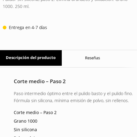
23 EUR.
17 EUR.
1000. 250 ml.
Entrega en 4-7 días
Descripción del producto
Reseñas
Corte medio – Paso 2
Paso intermedio óptimo entre el pulido basto y el pulido fino.
Fórmula sin silicona, mínima emisión de polvo, sin rellenos.
Corte medio – Paso 2
Grano 1000
Sin silicona