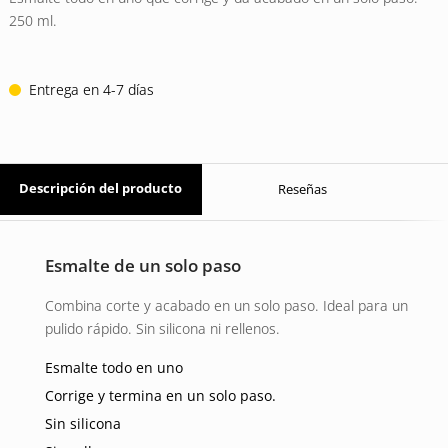
23 EUR.
17 EUR.
250 ml.
Entrega en 4-7 días
Descripción del producto
Reseñas
Esmalte de un solo paso
Combina corte y acabado en un solo paso. Ideal para un
pulido rápido. Sin silicona ni rellenos.
Esmalte todo en uno
Corrige y termina en un solo paso.
Sin silicona