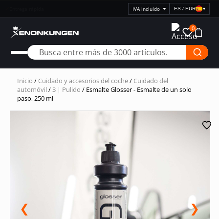
Entrega rápida
ES / EUR
▾
Seleccionar
visualización
0
de
precios
Inicio
/
Cuidado y accesorios del coche
/
Cuidado del
automóvil
/
3 | Pulido
/ Esmalte Glosser - Esmalte de un solo
paso, 250 ml
❮
❯