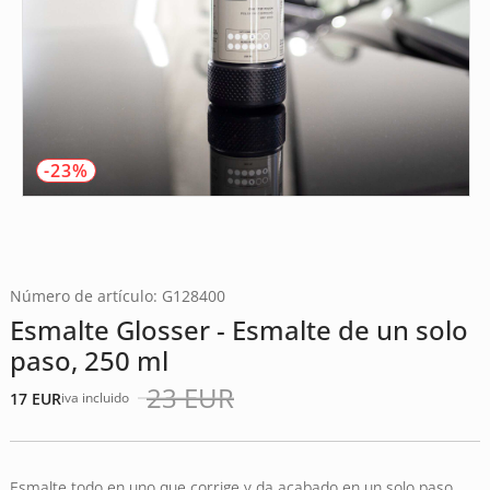
-23%
Número de artículo: G128400
Esmalte Glosser - Esmalte de un solo
paso, 250 ml
23
EUR
17
EUR
iva incluido
El
El
precio
precio
original
actual
era:
es:
Esmalte todo en uno que corrige y da acabado en un solo paso.