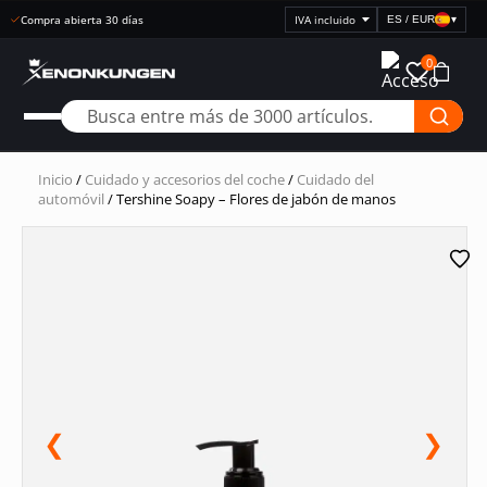
Entrega rápida
ES / EUR
▾
Seleccionar
visualización
0
de
precios
Inicio
/
Cuidado y accesorios del coche
/
Cuidado del
automóvil
/ Tershine Soapy – Flores de jabón de manos
❮
❯