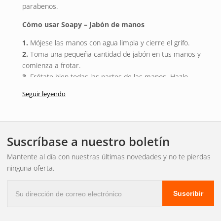
parabenos.
Cómo usar Soapy – Jabón de manos
1.
Mójese las manos con agua limpia y cierre el grifo.
2.
Toma una pequeña cantidad de jabón en tus manos y
comienza a frotar.
3.
Frótate bien todas las partes de las manos. Hazlo
durante al menos 20 segundos.
Seguir leyendo
4.
Enjuágate bien las manos.
P.D. Por supuesto, tener las manos limpias es importante
para prevenir la propagación de virus y bacterias, pero
Suscríbase a nuestro boletín
también ayuda a minimizar la cantidad de grasa y manchas
que terminan en el interior de su vehículo.
Mantente al día con nuestras últimas novedades y no te pierdas
ninguna oferta.
Correo
Suscribir
electrónico