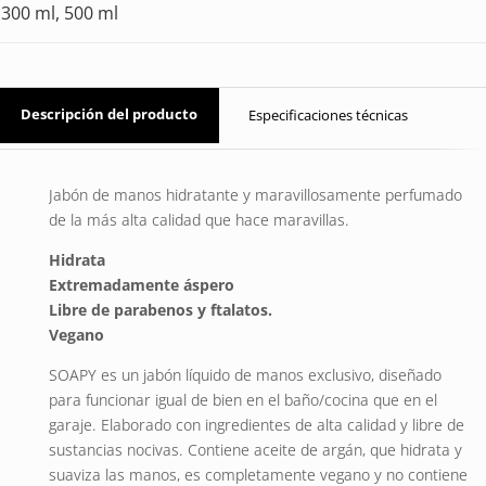
300 ml, 500 ml
Descripción del producto
Especificaciones técnicas
Jabón de manos hidratante y maravillosamente perfumado
de la más alta calidad que hace maravillas.
Hidrata
Extremadamente áspero
Libre de parabenos y ftalatos.
Vegano
SOAPY es un jabón líquido de manos exclusivo, diseñado
para funcionar igual de bien en el baño/cocina que en el
garaje. Elaborado con ingredientes de alta calidad y libre de
sustancias nocivas. Contiene aceite de argán, que hidrata y
suaviza las manos, es completamente vegano y no contiene