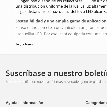
El ingenioso diseño de los reflectores LED de luz de
una distribución uniforme de la luz. La luz altame
largas distancias. El haz de luz del foco LED alcan
Sostenibilidad y una amplia gama de aplicacion
El uso diario somete a un vehículo a un gran esfuer
luz auxiliar LED. Por eso, está equipada con una 
duradera que soporta condiciones adversas durant
Seguir leyendo
Pero no son solo los materiales de alta calidad los 
unidad de accionamiento integrada y el sistema de
papel importante en la larga vida útil de la luz alta 
La protección contra sobretensión y subtensión in
Suscríbase a nuestro boletí
cuando se excede la corriente predeterminada duran
sobrecalentamiento temporal y prolonga la vida útil 
Mantente al día con nuestras últimas novedades y no te pierdas n
Más luz es importante, no solo en la carretera: una
terreno, en caminos de grava y forestales sin ilumin
Por lo tanto, la luz auxiliar LED LEDriving Lightba
Ayuda e información
Categorías
vehículos 4×4 y comerciales, así como en vehículos 