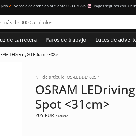
ápida
Servicio de atención al cliente 0300-308 60
Pagos seguros con Klar
luz de carretera
Faros de trabajo
Luces de advert
SRAM LEDriving® LEDramp FX250
N.º de artículo: OS-LEDDL103SP
OSRAM LEDrivin
Spot <31cm>
205
EUR
/ afuera