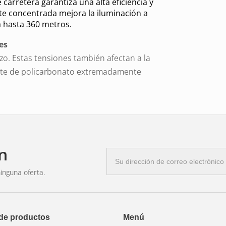
 carretera garantiza una alta eficiencia y
nte concentrada mejora la iluminación a
za hasta 360 metros.
es
zo. Estas tensiones también afectan a la
lente de policarbonato extremadamente
e largos periodos.
que contribuyen a la durabilidad: la
 gestión del calor también juegan un
LED.
terrumpe automáticamente el circuito
n
Correo
te un periodo específico. Esto evita el
electrónico
de la luz auxiliar LED.
inguna oferta.
 iluminación potente es importante en el
ación y en la agricultura.
r FX250-SP se puede montar fácilmente en
 de productos
Menú
industriales y de construcción.