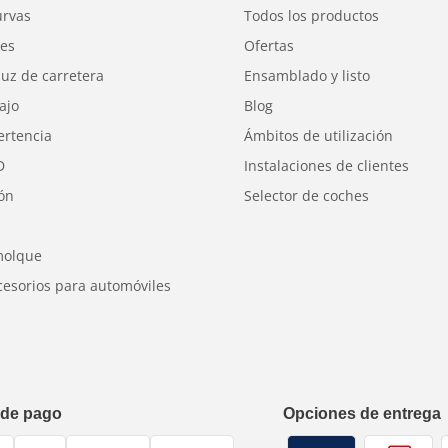
urvas
Todos los productos
z llegue lo más lejos posible.
res
Ofertas
luz de carretera
Ensamblado y listo
ajo
Blog
ertencia
Ámbitos de utilización
D
Instalaciones de clientes
ión
Selector de coches
molque
cesorios para automóviles
 de pago
Opciones de entrega