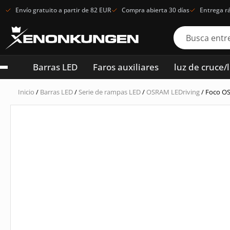
Envío gratuito a partir de 82 EUR
Compra abierta 30 días
Entrega r
Barras LED
Faros auxiliares
luz de cruce/
Inicio
/
Barras LED
/
Serie de rampas LED
/
OSRAM LEDriving
/ Foco O