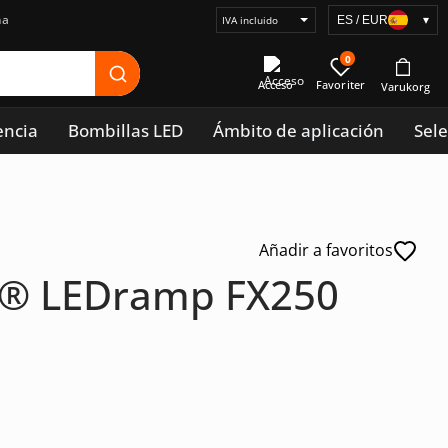
na
ES / EUR
▾
Seleccionar
visualización
0
de
Acceso
precios
encia
Bombillas LED
Ámbito de aplicación
Sele
Añadir a favoritos
g® LEDramp FX250