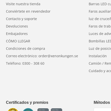
Visite nuestra tienda
Barras LED c
Foco
tiene una luz direccional que permite que la lu
Conviértete en revendedor
Faros auxilia
Contacto y soporte
luz de cruce/
Devoluciones
Faros de trab
Embajadores
Luces de adv
CÓMO LLEGAR
Bombillas LE
Condiciones de compra
Luz de posic
Correo electrónico: order@xenonkungen.se
Instalación
Teléfono: 0300 - 308 60
Camión / Re
Cuidado y ac
Certificados y premios
Métodos