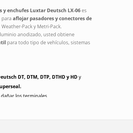
s y enchufes Luxtar Deutsch LX-06
es
a para
aflojar pasadores y conectores de
 Weather-Pack y Metri-Pack.
aluminio anodizado, usted obtiene
til
para todo tipo de vehículos, sistemas
Deutsch DT, DTM, DTP, DTHD y HD
y
uperseal.
i dañar los terminales.
e no magnético con guía extendida para
 anodizado de color
proporciona el