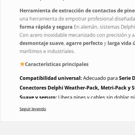
Herramienta de extracción de contactos de pine
una herramienta de empotrar profesional diseñad
forma rápida y segura
En alemán, sistemas Delphi
Con acero inoxidable mecanizado con precisión y 
desmontaje suave
,
agarre perfecto
y
larga vida ú
marítimos e industriales.
Características principales
Compatibilidad universal:
Adecuado para
Serie 
Conectores Delphi Weather-Pack, Metri-Pack y S
Suave y seguro:
Libera pines y cables sin doblar n
Precisión en cada detalle:
Eje de acero inoxidabl
Seguir leyendo
una liberación precisa del pasador.
Agarre cómodo:
Mangos moleteados en
aluminio