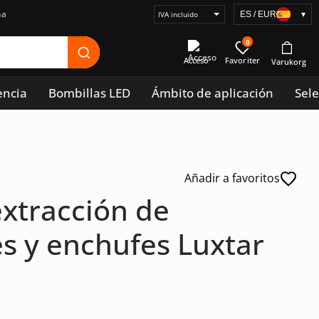
na
ES / EUR
▾
Seleccionar
visualización
0
de
Acceso
precios
encia
Bombillas LED
Ámbito de aplicación
Sele
Añadir a favoritos
xtracción de
es y enchufes Luxtar