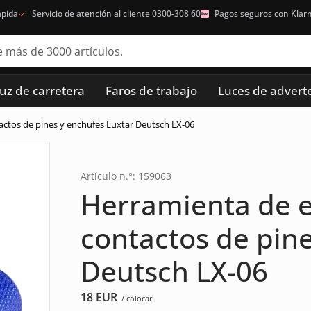
ápida
Servicio de atención al cliente 0300-308 60
Pagos seguros con Klar
luz de carretera
Faros de trabajo
Luces de advert
ctos de pines y enchufes Luxtar Deutsch LX-06
Artículo n.°: 159063
Herramienta de e
contactos de pin
Deutsch LX-06
18
EUR
/ colocar