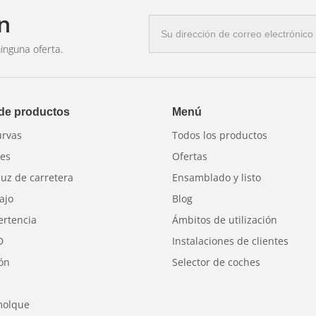
ongado.
n
Correo
móviles, camiones, motocicletas,
electrónico
a y aplicaciones marinas.
inguna oferta.
ubren tamaños de cable desde
De 6 AWG
 de productos
Menú
urvas
Todos los productos
ibles
res
Ofertas
luz de carretera
Ensamblado y listo
ajo
Blog
ertencia
Ámbitos de utilización
D
Instalaciones de clientes
dustrial
ión
Selector de coches
eather-Pack, Metri-Pack
molque