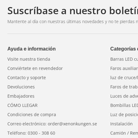
máximo control y comodidad durante un uso prol
Suscríbase a nuestro boletí
Para profesionales y talleres:
Perfecto para
auto
maquinaria de construcción, maquinaria agrícol
Mantente al día con nuestras últimas novedades y no te pierdas n
Gama completa:
Seis herramientas especiales c
a 24 AWG.
Ayuda e información
Categorías
Contenido de la serie
Visite nuestra tienda
Barras LED c
modelo
Área del cable (AWG)
Conectores compat
Conviértete en revendedor
Faros auxilia
LX01
20–24 AWG
DT alemán / DTM
Contacto y soporte
luz de cruce/
LX02
16–18 AWG
DT alemán / DTM
Devoluciones
Faros de trab
LX03
14–16 AWG
Alemán DT / DTP
Embajadores
Luces de adv
LX04
8–10 AWG
DTP alemán
CÓMO LLEGAR
Bombillas LE
LX05
6 AWG
Trabajo pesado / In
Condiciones de compra
Luz de posic
LX06
20–14 AWG
Superseal, Delphi W
Correo electrónico: order@xenonkungen.se
Instalación
¿Por qué elegir Luxtar?
Teléfono: 0300 - 308 60
Camión / Re