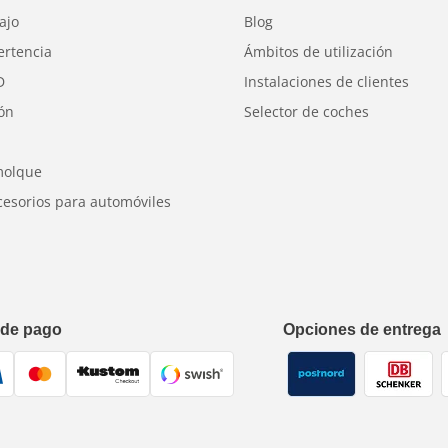
era cinematográfica de primera calidad, e
ajo
Blog
a escena de un videoclip.
ertencia
Ámbitos de utilización
es, iluminación de posición e iluminación
D
Instalaciones de clientes
ión
Selector de coches
molque
cesorios para automóviles
 de pago
Opciones de entrega