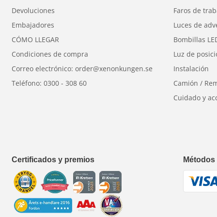
El resplandor envuelve el habitáculo en una atmósf
Devoluciones
Faros de trab
incluso convierte un breve trayecto nocturno en un
Embajadores
Luces de adv
Perfecta para iluminación de pies, acentos interior
CÓMO LLEGAR
Bombillas LE
ambiental inspirada en espectáculos.
Condiciones de compra
Luz de posic
Mejora la sensación al tacto, no solo la luz.
Correo electrónico: order@xenonkungen.se
Instalación
Teléfono: 0300 - 308 60
Camión / Re
• Ambiente excepcional
Cuidado y ac
• Sensación de alta calidad en el interior
• Una impresión que perdura
Certificados y premios
Métodos