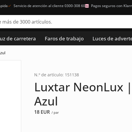
ápida
Servicio de atención al cliente 0300-308 60
Pagos seguros con Klar
luz de carretera
Faros de trabajo
Luces de advert
zul
N.º de artículo: 151138
Luxtar NeonLux 
Azul
18
EUR
/ par