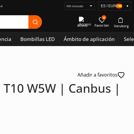
na
ES / EUR
▾
Seleccionar
visualización
0
de
Acceso
precios
encia
Bombillas LED
Ámbito de aplicación
Sele
Añadir a favoritos
| T10 W5W | Canbus |