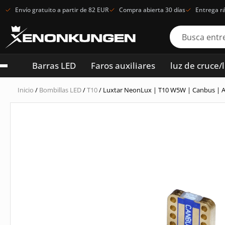
Envío gratuito a partir de 82 EUR
Compra abierta 30 días
Entrega r
Barras LED
Faros auxiliares
luz de cruce/
Inicio
/
Bombillas LED
/
T10
/ Luxtar NeonLux | T10 W5W | Canbus | A