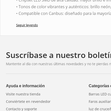
• Tonos de color vibrantes y auténticos: brillo neón
• Compatible con Canbus: diseñado para la mayorí
• 2 años de garantía: tranquilidad garantizada
Seguir leyendo
Especificaciones
Potencia: 1,9 W
Suscríbase a nuestro boletí
Flujo luminoso: 130 lm
Voltaje: 9-40 V CC
Mantente al día con nuestras últimas novedades y no te pierdas n
Canbus: Sí
Color: Azul
Garantía: 2 años
Ayuda e información
Categorías
Visite nuestra tienda
Barras LED c
¿Por qué elegir NeonLux?
Conviértete en revendedor
Faros auxilia
NeonLux proporciona más que luz: crea atmósfera.
Contacto y soporte
luz de cruce/