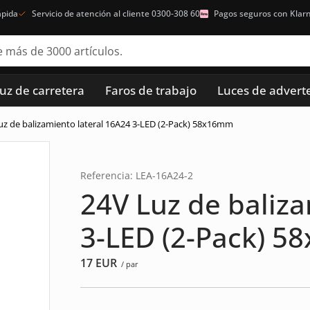
ápida
Servicio de atención al cliente 0300-308 60
Pagos seguros con Klar
luz de carretera
Faros de trabajo
Luces de advert
uz de balizamiento lateral 16A24 3-LED (2-Pack) 58x16mm
Referencia: LEA-16A24-2
24V Luz de baliz
3-LED (2-Pack) 
17
EUR
/ par