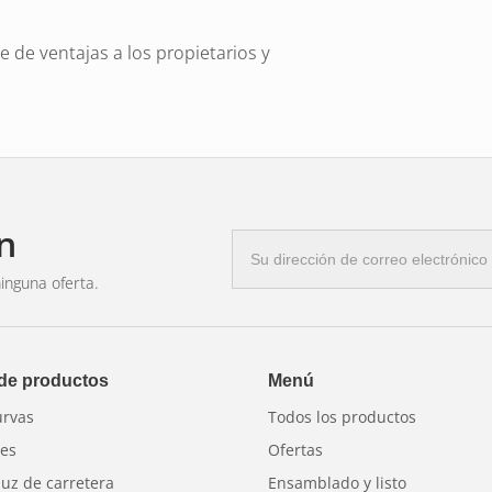
e de ventajas a los propietarios y
 intermitentes y las luces de
o y, por tanto, la seguridad vial. Su
eal para su uso en entornos difíciles en
 Su fácil instalación y construcción
a necesidad de sustituciones frecuentes.
n
Correo
e alta intensidad
electrónico
inguna oferta.
ones de trabajo duras
ra el agua y el polvo
 de productos
Menú
es y fiabilidad
urvas
Todos los productos
res
Ofertas
luz de carretera
Ensamblado y listo