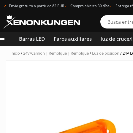
Envío gratuito a partir de 82 EUR
Compra abierta 30 días
Entrega r
Barras LED
Faros auxiliares
luz de cruce/
Inicio
/
24V/Camión | Remolque | Remolque
/
Luz de posición
/ 24V L