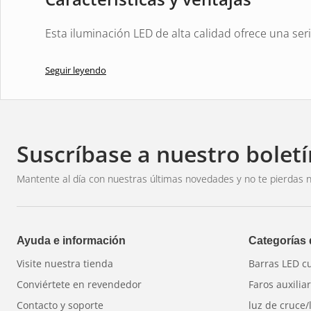
Esta iluminación LED de alta calidad ofrece una seri
operadores de vehículos. El diseño integrado de los
balizamiento lateral mejora la visibilidad del vehícul
Seguir leyendo
tamaño compacto y su clasificación IP67 lo hacen id
los que la resistencia al agua y al polvo es esencial.
duradera garantizan una larga vida útil y reducen l
Suscríbase a nuestro boletí
Visibilidad y seguridad excepcionales con luz LED d
Mantente al día con nuestras últimas novedades y no te pierdas n
Diseño compacto y robusto para soportar condici
Clasificación IP67 para una máxima protección cont
Fácil instalación en diversos vehículos de 24 V
Ayuda e información
Categorías
Ideal para vehículos que requieren altas prestacion
Visite nuestra tienda
Barras LED c
Acciones específicas:
Conviértete en revendedor
Faros auxilia
Voltios:
24V
Contacto y soporte
luz de cruce/