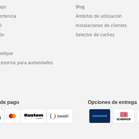
ajo
Blog
ertencia
Ámbitos de utilización
D
Instalaciones de clientes
l polvo y al agua)
ión
Selector de coches
molque
cesorios para automóviles
 de pago
Opciones de entrega