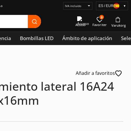
na
ES / EUR
▾
Seleccionar
visualización
0
de
Acceso
precios
encia
Bombillas LED
Ámbito de aplicación
Sele
Añadir a favoritos
amiento lateral 16A24
58x16mm