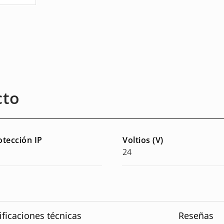
cto
otección IP
Voltios (V)
24
ificaciones técnicas
Reseñas