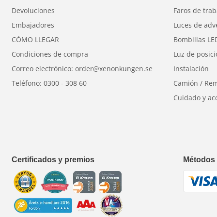
Fuente de luz:
LED, 3 piezas
Devoluciones
Faros de trab
Color claro:
ámbar
Embajadores
Luces de adv
Autorización:
ECE, EMC
CÓMO LLEGAR
Bombillas LE
Protección contra la humedad:
IP67 (resistente a
Condiciones de compra
Luz de posic
Tamaño (LxAxA):
58x16x12,5 mm
Correo electrónico: order@xenonkungen.se
Instalación
Garantía:
5 años
Teléfono: 0300 - 308 60
Camión / Re
Cuidado y ac
Certificados y premios
Métodos