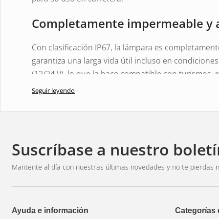
Completamente impermeable y a
Con clasificación IP67, la lámpara es completamente
garantiza una larga vida útil incluso en condiciones
(12/24 V), lo que la hace compatible con turismos,
pesados.
Seguir leyendo
El consumo de energía es bajo (solo 0,05 A tanto a 
un funcionamiento energéticamente eficiente sin s
eléctrico.
Suscríbase a nuestro boletí
Diseño y aplicación
Mantente al día con nuestras últimas novedades y no te pierdas n
Su diseño compacto (183 x 131 x 52 mm) facilita su i
vehículo. Su construcción robusta, bajo consumo de 
una opción segura tanto para uso comercial como 
Ayuda e información
Categorías