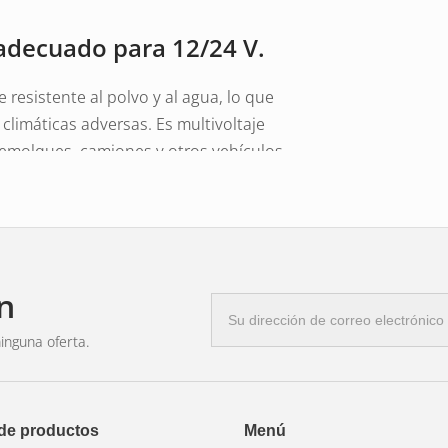
decuado para 12/24 V.
 resistente al polvo y al agua, lo que
 climáticas adversas. Es multivoltaje
 remolques, camiones y otros vehículos
13,8 V como a 28 V), lo que proporciona
obrecargar innecesariamente el sistema
n
Correo
electrónico
inguna oferta.
nstalación e integración en el lateral del
energía y larga vida útil lo convierten en
privado.
 de productos
Menú