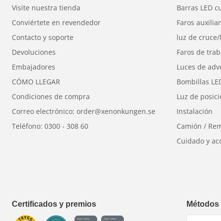
Visite nuestra tienda
Barras LED c
El producto viene con una garantía de 5 años para 
Conviértete en revendedor
Faros auxilia
Contacto y soporte
luz de cruce/
Devoluciones
Faros de trab
Embajadores
Luces de adv
CÓMO LLEGAR
Bombillas LE
Condiciones de compra
Luz de posic
Correo electrónico: order@xenonkungen.se
Instalación
Teléfono: 0300 - 308 60
Camión / Re
Cuidado y ac
Certificados y premios
Métodos