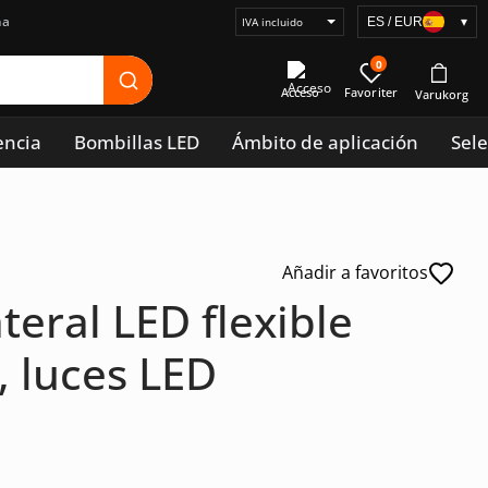
na
ES / EUR
▾
Seleccionar
visualización
0
de
Acceso
precios
encia
Bombillas LED
Ámbito de aplicación
Sele
Añadir a favoritos
teral LED flexible
, luces LED