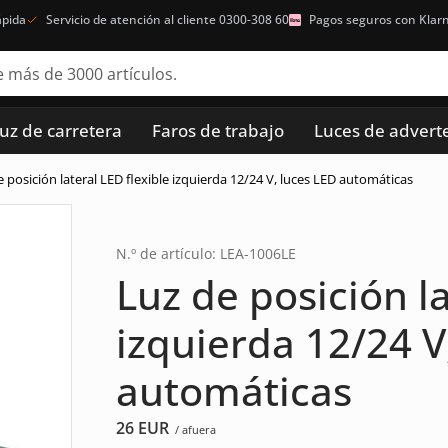
ápida
Servicio de atención al cliente 0300-308 60
Pagos seguros con Klar
luz de carretera
Faros de trabajo
Luces de advert
e posición lateral LED flexible izquierda 12/24 V, luces LED automáticas
N.º de artículo: LEA-1006LE
Luz de posición la
izquierda 12/24 V
automáticas
26
EUR
/ afuera