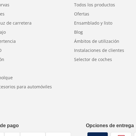
urvas
Todos los productos
mayor tranquilidad.
res
Ofertas
luz de carretera
Ensamblado y listo
ajo
Blog
ertencia
Ámbitos de utilización
D
Instalaciones de clientes
ión
Selector de coches
molque
cesorios para automóviles
 de pago
Opciones de entrega