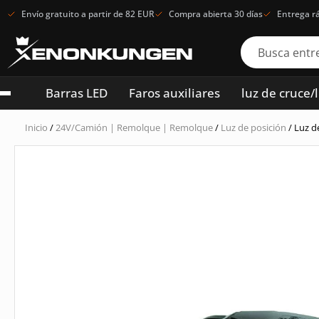
Envío gratuito a partir de 82 EUR
Compra abierta 30 días
Entrega r
Barras LED
Faros auxiliares
luz de cruce/
Inicio
/
24V/Camión | Remolque | Remolque
/
Luz de posición
/ Luz d